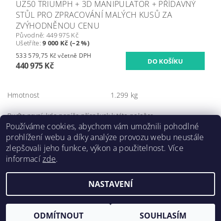
UZ50 TRIUMPH + 3D MANIPULATOR + PŘÍDAVNÝ
STŮL PRO ZPRACOVÁNÍ MALÝCH KUSŮ ZA
ZVÝHODNĚNOU CENU
Původně:
449 975 Kč
Ušetříte
:
9 000 Kč (–2 %)
533 579,75 Kč včetně DPH
440 975 Kč
Hmotnost
1.299 kg
Buďte první, kdo napíše příspěvek k této položce.
Používáme cookies, abychom vám umožnili pohodlné
Přidat komentář
prohlížení webu a díky analýze provozu webu neustále
zlepšovali jeho funkce, výkon a použitelnost. Více
informací
zde
.
NASTAVENÍ
Upravit nastavení cookies
2026 ©
Forsteel.eu
, všechna práva vyhrazena
Vytvořil Shoptet
ODMÍTNOUT
SOUHLASÍM