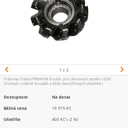
1
z 2
Frézovací hlava PREMIUM 9 zubů, pro úkosovací systém UZ50
Triumph ( včetně šroubků a klíče, bez břitových destiček )
Dostupnost
Na dotaz
Běžná cena
19 975 Kč
Ušetříte
400 Kč
(–2 %)