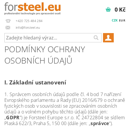
0 Kč
CZK
EUR
+420 725 484 284
info@forsteel.eu
PODMÍNKY OCHRANY
OSOBNÍCH ÚDAJŮ
I.
Základní ustanovení
1. Správcem osobních údajů podle čl. 4 bod 7 nařízení
Evropského parlamentu a Rady (EU) 2016/679 o ochraně
fyzických osob v souvislosti se zpracováním osobních
údajů a o volném pohybu těchto údajů (dále jen:
„
GDPR
”) je Forsteel Europe s.r.o. IČ 24722804 se sídlem
Plaská 622/3, Praha 5, 150 00 (dále jen: „
správce
“).