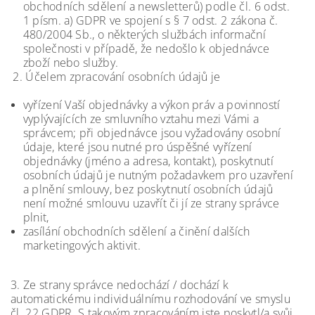
obchodních sdělení a newsletterů) podle čl. 6 odst.
1 písm. a) GDPR ve spojení s § 7 odst. 2 zákona č.
480/2004 Sb., o některých službách informační
společnosti v případě, že nedošlo k objednávce
zboží nebo služby.
2. Účelem zpracování osobních údajů je
vyřízení Vaší objednávky a výkon práv a povinností
vyplývajících ze smluvního vztahu mezi Vámi a
správcem; při objednávce jsou vyžadovány osobní
údaje, které jsou nutné pro úspěšné vyřízení
objednávky (jméno a adresa, kontakt), poskytnutí
osobních údajů je nutným požadavkem pro uzavření
a plnění smlouvy, bez poskytnutí osobních údajů
není možné smlouvu uzavřít či jí ze strany správce
plnit,
zasílání obchodních sdělení a činění dalších
marketingových aktivit.
3. Ze strany správce nedochází / dochází k
automatickému individuálnímu rozhodování ve smyslu
čl. 22 GDPR. S takovým zpracováním jste poskytl/a svůj