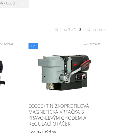
A VÝROBCŮ
1
1
8
Stránka
z
-
položek celkem
ód:
ECO36P
Kód:
ECO36PT
Tip
ECO36+T NÍZKOPROFILOVÁ
MAGNETICKÁ VRTAČKA S
PRAVO-LEVÝM CHODEM A
REGULACÍ OTÁČEK
Cca 1-2 týdny