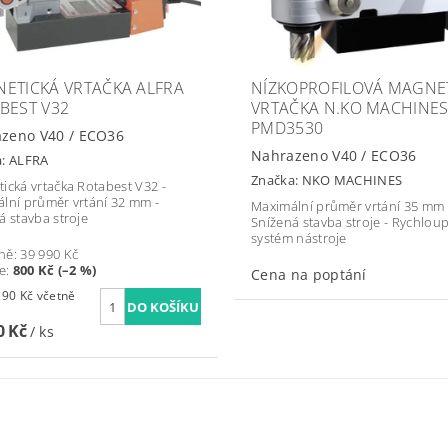
ETICKÁ VRTAČKA ALFRA
NÍZKOPROFILOVÁ MAGNE
BEST V32
VRTAČKA N.KO MACHINE
PMD3530
zeno V40 / ECO36
Nahrazeno V40 / ECO36
a:
ALFRA
Značka:
NKO MACHINES
ická vrtačka Rotabest V32 -
lní průměr vrtání 32 mm -
Maximální průměr vrtání 35 mm 
á stavba stroje
Snížená stavba stroje - Rychloup
systém nástroje
ně:
39 990 Kč
te
:
800 Kč (–2 %)
Cena na poptání
Kč včetně
0 Kč
/ ks