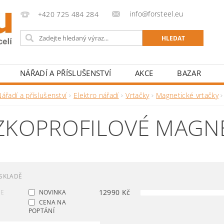
info@forsteel.eu
+420 725 484 284
NÁŘADÍ A PŘÍSLUŠENSTVÍ
AKCE
BAZAR
ářadí a příslušenství
Elektro nářadí
Vrtačky
Magnetické vrtačky
ZKOPROFILOVÉ MAGNE
SKLADĚ
12990
Kč
CE
NOVINKA
CENA NA
POPTÁNÍ