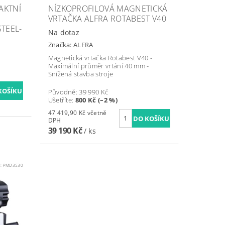
AKTNÍ
NÍZKOPROFILOVÁ MAGNETICKÁ
VRTAČKA ALFRA ROTABEST V40
TEEL-
Na dotaz
Značka:
ALFRA
Magnetická vrtačka Rotabest V40 -
Maximální průměr vrtání 40 mm -
Snížená stavba stroje
Původně:
39 990 Kč
Ušetříte
:
800 Kč (–2 %)
47 419,90 Kč včetně
DPH
39 190 Kč
/ ks
d:
PMD3530