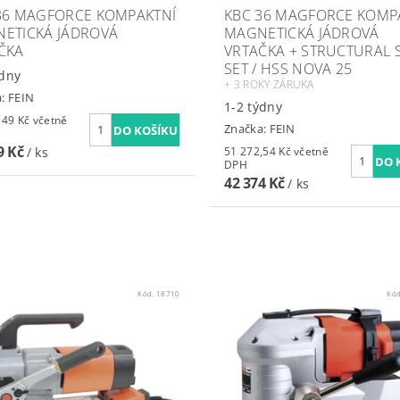
36 MAGFORCE KOMPAKTNÍ
KBC 36 MAGFORCE KOMP
ETICKÁ JÁDROVÁ
MAGNETICKÁ JÁDROVÁ
ČKA
VRTAČKA + STRUCTURAL S
SET / HSS NOVA 25
ýdny
+ 3 ROKY ZÁRUKA
a:
FEIN
1-2 týdny
Kč včetně
Značka:
FEIN
9 Kč
/ ks
51 272,54 Kč včetně
DPH
42 374 Kč
/ ks
Kód:
18710
Kó