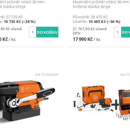
lní průměr vrtání 36 mm -
Maximální průměr vrtání 36 mm 
á stavba stroje
Snížená stavba stroje
ně:
27 725 Kč
Původně:
28 475 Kč
te
:
10 735 Kč (–38 %)
Ušetříte
:
10 485 Kč (–36 %)
Kč včetně
21 767,90 Kč včetně
DPH
0 Kč
17 990 Kč
/ ks
/ ks
Kód:
72732362000
Kód:
72