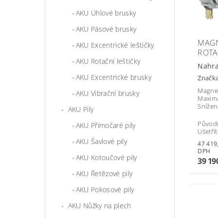
AKU Úhlové brusky
AKU Pásové brusky
MAGN
AKU Excentrické leštičky
ROTA
AKU Rotační leštičky
Nahra
AKU Excentrické brusky
Značk
Magnet
AKU Vibrační brusky
Maximá
Snížen
AKU Pily
Původ
AKU Přímočaré pily
Ušetří
AKU Šavlové pily
47 419,90 
DPH
AKU Kotoučové pily
39 19
AKU Řetězové pily
AKU Pokosové pily
AKU Nůžky na plech