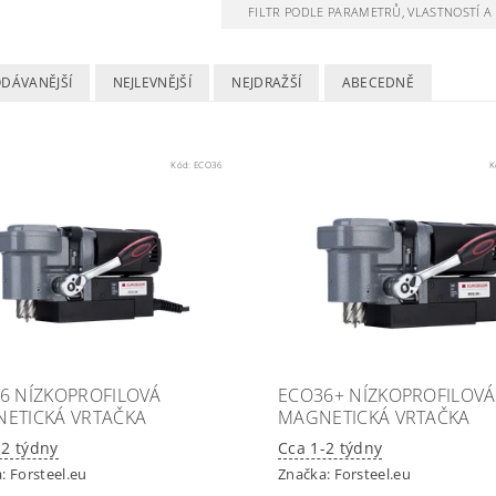
FILTR PODLE PARAMETRŮ, VLASTNOSTÍ 
ODÁVANĚJŠÍ
NEJLEVNĚJŠÍ
NEJDRAŽŠÍ
ABECEDNĚ
Kód:
ECO36
K
6 NÍZKOPROFILOVÁ
ECO36+ NÍZKOPROFILOVÁ
ETICKÁ VRTAČKA
MAGNETICKÁ VRTAČKA
-2 týdny
Cca 1-2 týdny
a:
Forsteel.eu
Značka:
Forsteel.eu