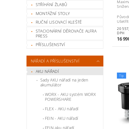
Maximá
STŘÍHÁNÍ ŽLABŮ
Snížen
MONTÁŽNÍ STOLY
Původ
Ušetří
RUČNÍ LISOVACÍ KLEŠTĚ
20 557,90 
STACIONÁRNÍ DĚROVAČE ALFRA
DPH
PRESS
16 99
PŘÍSLUŠENSTVÍ
NÁŘADÍ A PŘÍSLUŠENSTVÍ
AKU NÁŘADÍ
Tip
Sady AKU nářadí na jeden
akumulátor
WORX - AKU systém WORX
POWERSHARE
FLEX - AKU nářadí
FEIN - AKU nářadí
FEIN aku nářadí