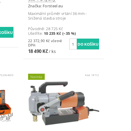
-
Značka:
Forsteel.eu
Maximální průměr vrtání 36 mm -
Snížená stavba stroje
Původně:
28 725 Kč
Ušetříte
:
10 235 Kč (–35 %)
22 372,90 Kč včetně
DPH
18 490 Kč
/ ks
732364000
Kód:
18712
Novinka