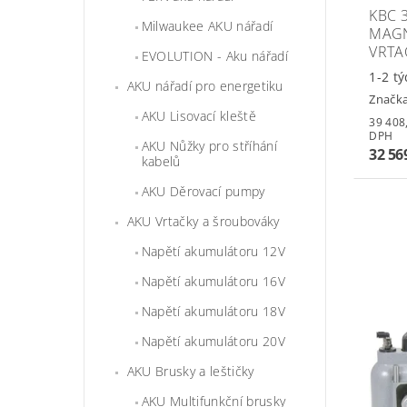
KBC 
Milwaukee AKU nářadí
MAGN
VRTA
EVOLUTION - Aku nářadí
1-2 t
AKU nářadí pro energetiku
Značk
AKU Lisovací kleště
39 408,49 
DPH
AKU Nůžky pro stříhání
32 56
kabelů
AKU Děrovací pumpy
AKU Vrtačky a šroubováky
Napětí akumulátoru 12V
Napětí akumulátoru 16V
Napětí akumulátoru 18V
Napětí akumulátoru 20V
AKU Brusky a leštičky
AKU Multifunkční brusky