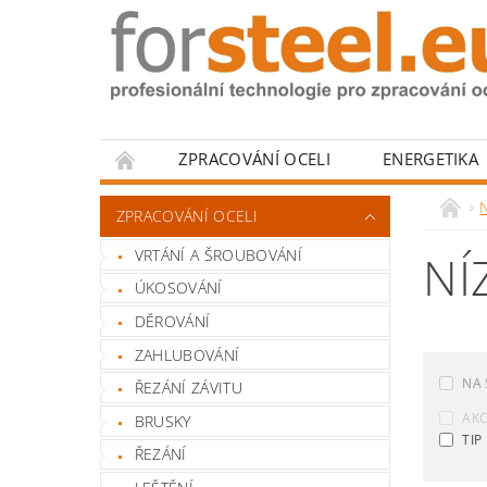
ZPRACOVÁNÍ OCELI
ENERGETIKA
HODNOCENÍ OBCHODU
N
ZPRACOVÁNÍ OCELI
VRTÁNÍ A ŠROUBOVÁNÍ
NÍ
ÚKOSOVÁNÍ
DĚROVÁNÍ
ZAHLUBOVÁNÍ
NA 
ŘEZÁNÍ ZÁVITU
AK
BRUSKY
TIP
ŘEZÁNÍ