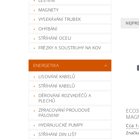
LEŠTĚNÍ
MAGNETY
VYSEKÁVÁNÍ TRUBEK
NEJPR
OHÝBÁNÍ
STŘÍHÁNÍ OCELI
FRÉZKY A SOUSTRUHY NA KOV
ENERGETIKA
LISOVÁNÍ KABELŮ
STŘÍHÁNÍ KABELŮ
DĚROVÁNÍ ROZVADĚČŮ A
PLECHŮ
ZPRACOVÁNÍ PROUDOVÉ
ECO3
PÁSOVINY
MAGN
HYDRAULICKÉ PUMPY
Cca 1
Značk
STŘÍHÁNÍ DIN LIŠT