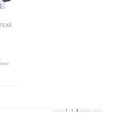
TICKÁ
S
-
ínací
1
1
8
Stránka
z
-
položek celkem