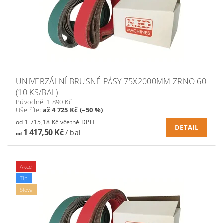
UNIVERZÁLNÍ BRUSNÉ PÁSY 75X2000MM ZRNO 60
(10 KS/BAL)
Původně:
1 890 Kč
Ušetříte
:
až 4 725 Kč (–50 %)
od 1 715,18 Kč včetně DPH
DETAIL
1 417,50 Kč
/ bal
od
Akce
Tip
Sleva