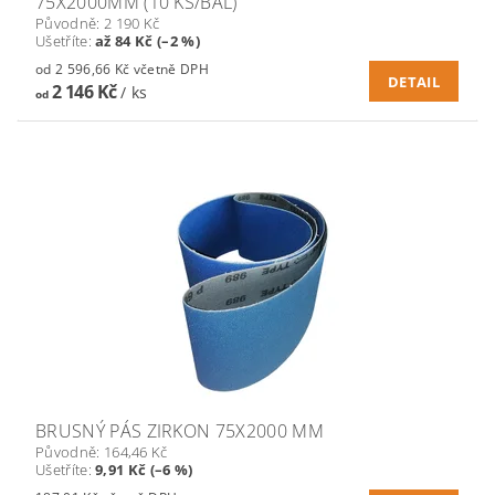
75X2000MM (10 KS/BAL)
Původně:
2 190 Kč
Ušetříte
:
až 84 Kč (–2 %)
od 2 596,66 Kč včetně DPH
DETAIL
2 146 Kč
/ ks
od
BRUSNÝ PÁS ZIRKON 75X2000 MM
Původně:
164,46 Kč
Ušetříte
:
9,91 Kč (–6 %)