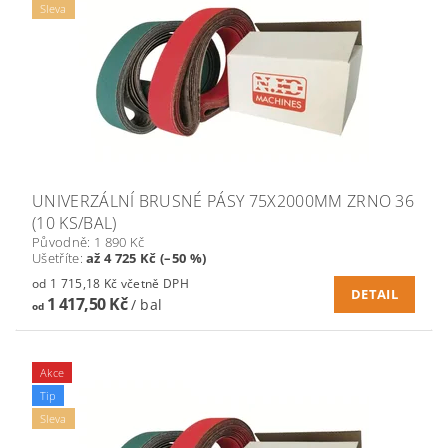
Sleva
UNIVERZÁLNÍ BRUSNÉ PÁSY 75X2000MM ZRNO 36
(10 KS/BAL)
Původně:
1 890 Kč
Ušetříte
:
až 4 725 Kč (–50 %)
od 1 715,18 Kč včetně DPH
DETAIL
1 417,50 Kč
/ bal
od
Akce
Tip
Sleva