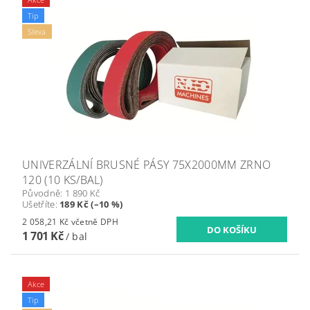
Tip
Sleva
UNIVERZÁLNÍ BRUSNÉ PÁSY 75X2000MM ZRNO
120 (10 KS/BAL)
Původně:
1 890 Kč
Ušetříte
:
189 Kč (–10 %)
2 058,21 Kč včetně DPH
1 701 Kč
/ bal
Akce
Tip