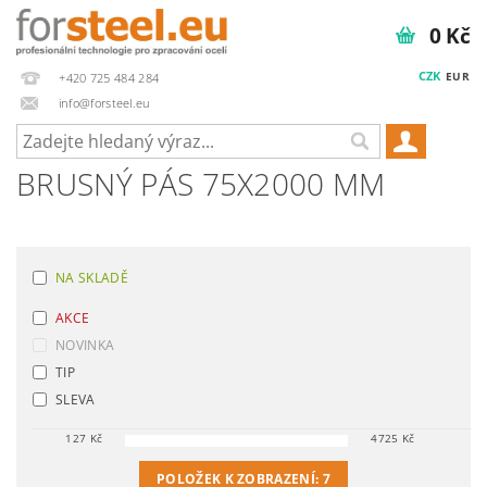
0 Kč
CZK
EUR
+420 725 484 284
info@forsteel.eu
BRUSNÝ PÁS 75X2000 MM
NA SKLADĚ
AKCE
NOVINKA
TIP
SLEVA
127
Kč
4725
Kč
POLOŽEK K ZOBRAZENÍ:
7