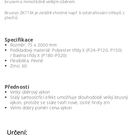
brusem a mimořádně velkým úběrem.
Brusivo ZK713X je zvláště vhodné např. k odstraňování otřepů z
plechů.
Specifikace
Rozměr: 75 x 2000 mm
Podkladový materiál: Polyester třídy X (P24–P120, P150)
/ Bavlna třídy X (P180–P320)
Flexibilita: Pevné
Zrno: 60
Přednosti
Velký úběrový výkon
Stálý samoostřící efekt umožňuje dlouhodobě velký brusný
výkon, protože se stále tvoří nové, ostré hroty zrn
Velmi dobrý poměr cena-výkon