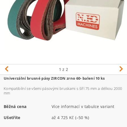
1
z 2
Univerzální brusné pásy ZIRCON zrno 60- balení 10 ks
Kompatibilní se všemi pásovými bruskami s šíří 75 mm a délkou 2000
mm
Běžná cena
Více informací v tabulce variant
Ušetříte
až
4 725 Kč
(–50 %)