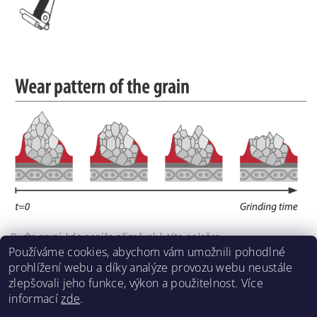
Buďte první, kdo napíše příspěvek k této položce.
Používáme cookies, abychom vám umožnili pohodlné
Přidat komentář
prohlížení webu a díky analýze provozu webu neustále
zlepšovali jeho funkce, výkon a použitelnost. Více
informací
zde
.