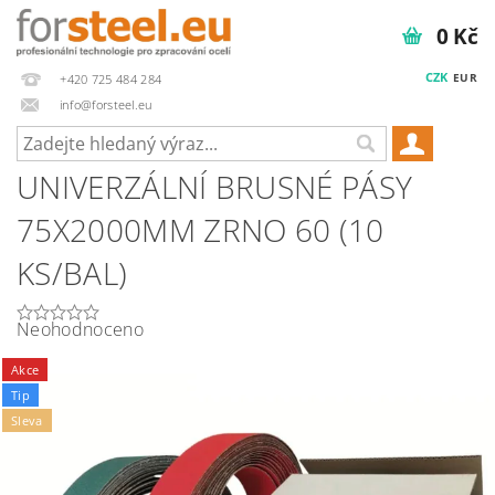
0 Kč
CZK
EUR
+420 725 484 284
info@forsteel.eu
UNIVERZÁLNÍ BRUSNÉ PÁSY
75X2000MM ZRNO 60 (10
KS/BAL)
Neohodnoceno
Akce
Tip
Sleva