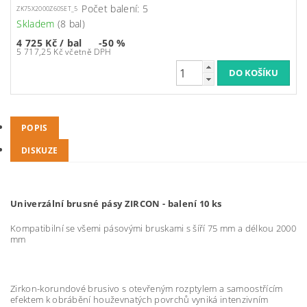
Počet balení: 5
ZK75X2000Z60SET_5
Skladem
(8 bal)
4 725 Kč
/ bal
-50 %
5 717,25 Kč včetně DPH
POPIS
DISKUZE
Univerzální brusné pásy ZIRCON - balení 10 ks
Kompatibilní se všemi pásovými bruskami s šíří 75 mm a délkou 2000
mm
Zirkon-korundové brusivo s otevřeným rozptylem a samoostřícím
efektem k obrábění houževnatých povrchů vyniká intenzivním