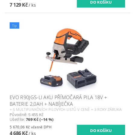
7 129 Kč
/ ks
Tip
EVO R90JGS-LI AKU PŘÍMOČARÁ PILA 18V +
BATERIE 2,0AH + NABÍJEČKA
+ 5 MULTIFUNKČNÍCH PILOVÝCH LISTŮ V CENĚ + 3 ROKY ZÁRUKA
Původně:
5 455 Kč
Ušetříte
:
769 Kč (–14 %)
5 670,06 Kč včetně DPH
4 686 Kč
/ ks