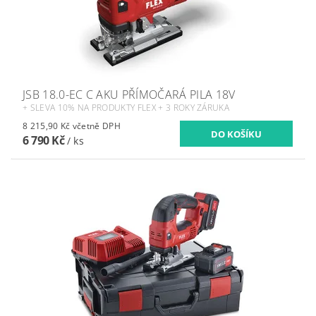
JSB 18.0-EC C AKU PŘÍMOČARÁ PILA 18V
+ SLEVA 10% NA PRODUKTY FLEX + 3 ROKY ZÁRUKA
8 215,90 Kč včetně DPH
6 790 Kč
/ ks