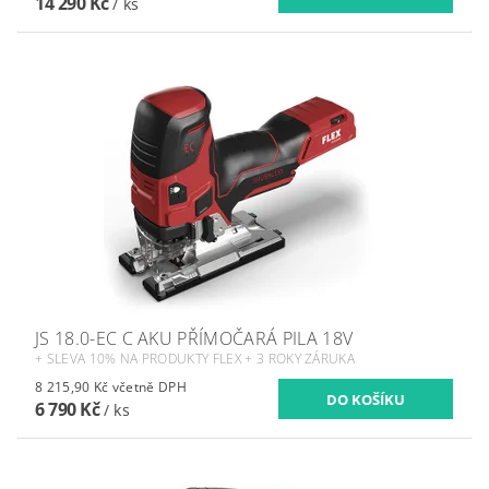
14 290 Kč
/ ks
JS 18.0-EC C AKU PŘÍMOČARÁ PILA 18V
+ SLEVA 10% NA PRODUKTY FLEX + 3 ROKY ZÁRUKA
8 215,90 Kč včetně DPH
6 790 Kč
/ ks