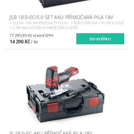
JSB 18.0-EC/5.0 SET AKU PŘÍMOČARÁ PILA 18V
+ SLEVA 10% NA PRODUKTY FLEX + 3 ROKY ZÁRUKA + KUFR V CENĚ
+ 2 AKUMULÁTORY A NABÍJEČKA V CENĚ
17 290,90 Kč včetně DPH
14 290 Kč
/ ks
JS 18.0-EC AKU PŘÍMOČARÁ PILA 18V