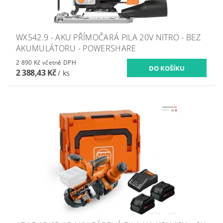
WX542.9 - AKU PŘÍMOČARÁ PILA 20V NITRO - BEZ
AKUMULÁTORU - POWERSHARE
2 890 Kč včetně DPH
2 388,43 Kč
/ ks