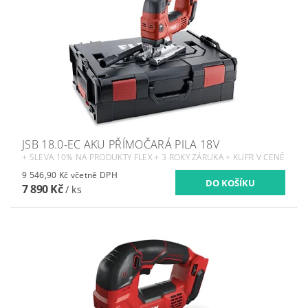
JSB 18.0-EC AKU PŘÍMOČARÁ PILA 18V
+ SLEVA 10% NA PRODUKTY FLEX + 3 ROKY ZÁRUKA + KUFR V CENĚ
9 546,90 Kč včetně DPH
7 890 Kč
/ ks