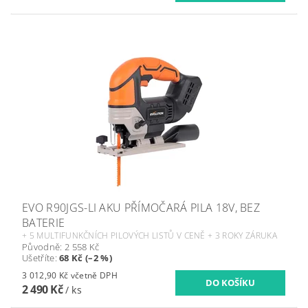
EVO R90JGS-LI AKU PŘÍMOČARÁ PILA 18V, BEZ
BATERIE
+ 5 MULTIFUNKČNÍCH PILOVÝCH LISTŮ V CENĚ + 3 ROKY ZÁRUKA
Původně:
2 558 Kč
Ušetříte
:
68 Kč (–2 %)
3 012,90 Kč včetně DPH
2 490 Kč
/ ks