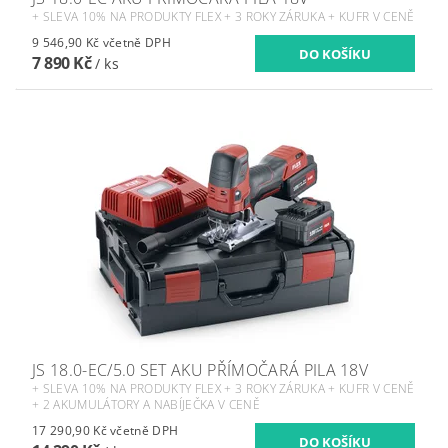
+ SLEVA 10% NA PRODUKTY FLEX + 3 ROKY ZÁRUKA + KUFR V CENĚ
9 546,90 Kč včetně DPH
7 890 Kč
/ ks
JS 18.0-EC/5.0 SET AKU PŘÍMOČARÁ PILA 18V
+ SLEVA 10% NA PRODUKTY FLEX + 3 ROKY ZÁRUKA + KUFR V CENĚ
+ 2 AKUMULÁTORY A NABÍJEČKA V CENĚ
17 290,90 Kč včetně DPH