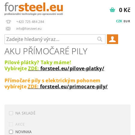
0 Kč
CZK
EUR
+420 725 484 284
info@forsteel.eu
AKU PŘÍMOČARÉ PILY
Pilové plátky? Taky máme!
Vybírejte
ZDE:
forsteel.eu/pilove-platky/
Přímočaré pily s elektrickým pohonem
vybírejte
ZDE:
forsteel.eu/primocare-pily/
NA SKLADĚ
AKCE
NOVINKA