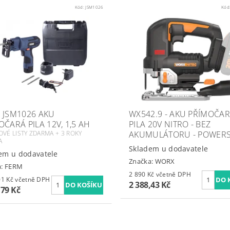
Kód:
JSM1026
Kód
 JSM1026 AKU
WX542.9 - AKU PŘÍMOČA
OČARÁ PILA 12V, 1,5 AH
PILA 20V NITRO - BEZ
LOVÉ LISTY ZDARMA + 3 ROKY
AKUMULÁTORU - POWER
A
Skladem u dodavatele
em u dodavatele
Značka:
WORX
a:
FERM
2 890 Kč včetně DPH
1 701,01 Kč včetně DPH
2 388,43 Kč
,79 Kč