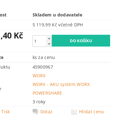
ost
Skladem u dodavatele
5 119,99 Kč včetně DPH
,40 Kč
te
ks za cenu
duktu
45900967
WORX
WORX - AKU systém WORX
e
POWERSHARE
3 roky
Tisk
Dotaz
Hlídat cenu