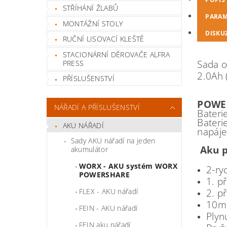
STŘÍHÁNÍ ŽLABŮ
PARAM
MONTÁŽNÍ STOLY
DISKU
RUČNÍ LISOVACÍ KLEŠTĚ
STACIONÁRNÍ DĚROVAČE ALFRA
Sada o
PRESS
2.0Ah 
PŘÍSLUŠENSTVÍ
POWE
NÁŘADÍ A PŘÍSLUŠENSTVÍ
Bateri
Bateri
AKU NÁŘADÍ
napáj
Sady AKU nářadí na jeden
Aku p
akumulátor
WORX - AKU systém WORX
2-ry
POWERSHARE
1. p
FLEX - AKU nářadí
2. p
10mm
FEIN - AKU nářadí
Plyn
FEIN aku nářadí