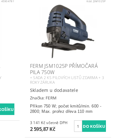
:
45904781
Kód:
JSM1025P
A
FERM JSM1025P PŘÍMOČARÁ
PILA 750W
Y
+ SADA 2 KS PILOVÝCH LISTŮ ZDARMA + 3
ROKY ZÁRUKA
Skladem u dodavatele
Značka:
FERM
Příkon 750 W; počet kmitů/min. 600 -
2800; Max. prořez dřeva 110 mm
3 141 Kč včetně DPH
2 595,87 Kč