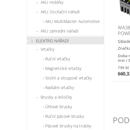
AKU Hoblíky
AKU Oscilační nářadí
AKU MultiMaster Automotive
WA38
AKU zahradní nářadí
POW
ELEKTRO NÁŘADÍ
Sklad
Značk
Vrtačky
Doba n
Ruční vrtačky
min /
Magnetické vrtačky
660,3
Stolní a sloupové vrtačky
Radiální vrtačky
Brusky a leštičky
Úhlové brusky
Ruční pásové brusky
POD
Pásové brusky na trubky