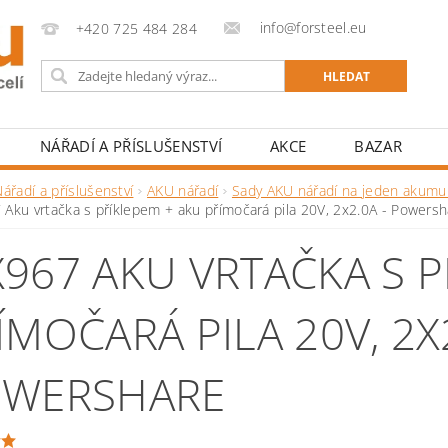
info@forsteel.eu
+420 725 484 284
NÁŘADÍ A PŘÍSLUŠENSTVÍ
AKCE
BAZAR
ářadí a příslušenství
AKU nářadí
Sady AKU nářadí na jeden akumu
Aku vrtačka s příklepem + aku přímočará pila 20V, 2x2.0A - Powersh
967 AKU VRTAČKA S P
ÍMOČARÁ PILA 20V, 2X2
WERSHARE