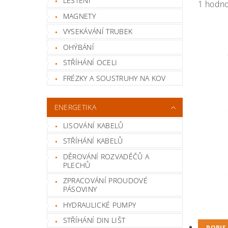
LEŠTĚNÍ
1 hodn
MAGNETY
VYSEKÁVÁNÍ TRUBEK
OHÝBÁNÍ
STŘÍHÁNÍ OCELI
FRÉZKY A SOUSTRUHY NA KOV
ENERGETIKA
LISOVÁNÍ KABELŮ
STŘÍHÁNÍ KABELŮ
DĚROVÁNÍ ROZVADĚČŮ A
PLECHŮ
ZPRACOVÁNÍ PROUDOVÉ
PÁSOVINY
HYDRAULICKÉ PUMPY
STŘÍHÁNÍ DIN LIŠT
POPIS