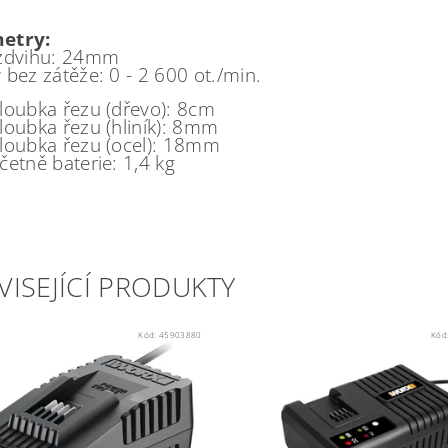
etry:
 zdvihu: 24mm
 bez zátěže: 0 - 2 600 ot./min.
loubka řezu (dřevo): 8cm
loubka řezu (hliník): 8mm
loubka řezu (ocel): 18mm
četně baterie: 1,4 kg
VISEJÍCÍ PRODUKTY
Kód:
45903880
Kód