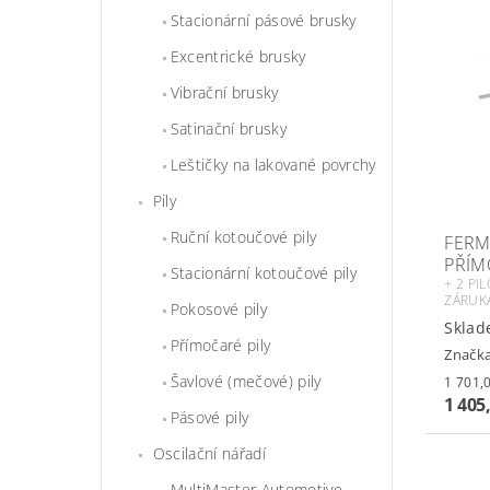
Stacionární pásové brusky
Excentrické brusky
Vibrační brusky
Satinační brusky
Leštičky na lakované povrchy
Pily
Ruční kotoučové pily
FERM
PŘÍM
Stacionární kotoučové pily
+ 2 PI
ZÁRUK
Pokosové pily
Sklad
Přímočaré pily
Značk
Šavlové (mečové) pily
1 405
Pásové pily
Oscilační nářadí
MultiMaster Automotive