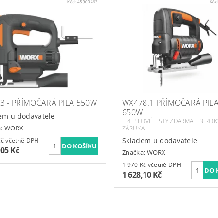
Kód:
45900463
Kód
3 - PŘÍMOČARÁ PILA 550W
WX478.1 PŘÍMOČARÁ PIL
650W
em u dodavatele
+ 4 PILOVÉ LISTY ZDARMA + 3 ROK
a:
WORX
ZÁRUKA
Skladem u dodavatele
1 590 Kč včetně DPH
,05 Kč
Značka:
WORX
1 970 Kč včetně DPH
1 628,10 Kč