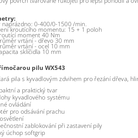
ový povrch tvarované rukojeti pro lepší pohodlí a o
etry:
 naprázdno: 0-400/0-1500 /min.
ení kroutícího momentu: 15 + 1 poloh
kroutící moment 40 Nm
růměr vrtání - dřevo 30 mm
růměr vrtání - ocel 10 mm
apacita sklíčidla 10 mm
římočarou pilu WX543
ará pila s kyvadlovým zdvihem pro řezání dřeva, hli
aktní a praktický tvar
lohy kyvadlového systému
né ovládání
tér pro odsávání prachu
osvětlení
ečnostní zablokování při zastavení pily
ý úchop softgrip