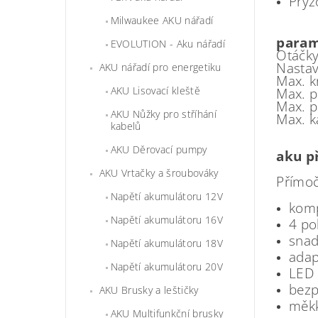
Pryž
Milwaukee AKU nářadí
param
EVOLUTION - Aku nářadí
Otáčky
Nastav
AKU nářadí pro energetiku
Max. 
AKU Lisovací kleště
Max. p
Max. p
AKU Nůžky pro stříhání
Max. k
kabelů
AKU Děrovací pumpy
aku p
AKU Vrtačky a šroubováky
Přímoč
Napětí akumulátoru 12V
komp
Napětí akumulátoru 16V
4 po
snad
Napětí akumulátoru 18V
adap
Napětí akumulátoru 20V
LED 
bezp
AKU Brusky a leštičky
měkk
AKU Multifunkční brusky