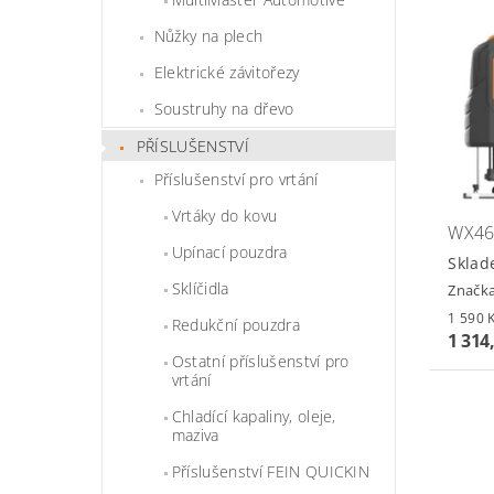
Nůžky na plech
Elektrické závitořezy
Soustruhy na dřevo
PŘÍSLUŠENSTVÍ
Příslušenství pro vrtání
Vrtáky do kovu
WX46
Upínací pouzdra
Sklad
Sklíčidla
Značk
Redukční pouzdra
1 314
Ostatní příslušenství pro
vrtání
Chladící kapaliny, oleje,
maziva
Příslušenství FEIN QUICKIN