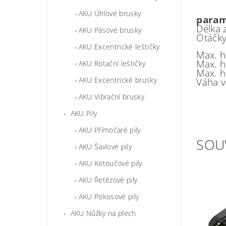
AKU Úhlové brusky
param
Délka
AKU Pásové brusky
Otáčky
AKU Excentrické leštičky
Max. h
Max. h
AKU Rotační leštičky
Max. h
AKU Excentrické brusky
Váha v
AKU Vibrační brusky
AKU Pily
AKU Přímočaré pily
SOU
AKU Šavlové pily
AKU Kotoučové pily
AKU Řetězové pily
AKU Pokosové pily
AKU Nůžky na plech