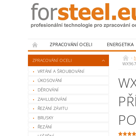
ZPRACOVÁNÍ OCELI
ENERGETIKA
HODNOCENÍ OBCHODU
N
ZPRACOVÁNÍ OCELI
WX967 
VRTÁNÍ A ŠROUBOVÁNÍ
WX
ÚKOSOVÁNÍ
DĚROVÁNÍ
PŘ
ZAHLUBOVÁNÍ
ŘEZÁNÍ ZÁVITU
PO
BRUSKY
ŘEZÁNÍ