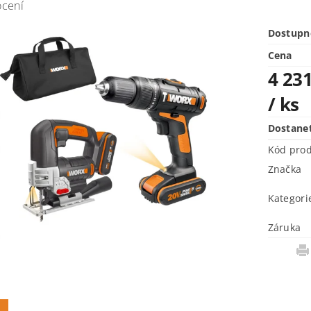
ocení
Dostupn
Cena
4 231
/ ks
Dostane
Kód pro
Značka
Kategori
Záruka