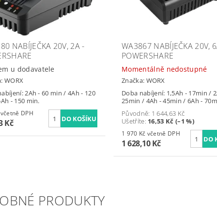
80 NABÍJEČKA 20V, 2A -
WA3867 NABÍJEČKA 20V, 6
ERSHARE
POWERSHARE
em u dodavatele
Momentálně nedostupné
a:
WORX
Značka:
WORX
abíjení:
2Ah - 60 min /
4Ah - 120
Doba nabíjení: 1,5Ah - 17min /
2
5Ah - 150 min.
25min /
4Ah - 45min /
6Ah - 70m
799 Kč včetně DPH
Původně:
1 644,63 Kč
Ušetříte
:
16,53 Kč (–1 %)
3 Kč
1 970 Kč včetně DPH
1 628,10 Kč
OBNÉ PRODUKTY