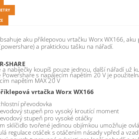
ETRY
ZE
bsahuje aku příklepovou vrtačku Worx WX166, aku 
(powershare) a praktickou tašku na nářadí.
R-SHARE
e a nabíječky koupíš pouze jednou, další nářadí už k
e Powershare s napájecím napětím 20 V je použiteln
ecím napětím MAX 20 V
říklepová vrtačka Worx WX166
chlostní převodovka
řevodový stupeň pro vysoký kroutící moment
řevodový stupeň pro vysoké otáčky
 sklíčidlo tvořené jedinou objímkou umožňuje ovl
ulá regulace otáček s otáčením násady vpřed a vza