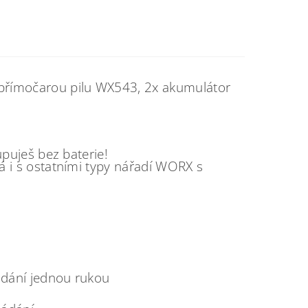
přímočarou pilu WX543, 2x akumulátor
upuješ bez baterie!
á i s ostatními typy nářadí WORX s
ádání jednou rukou
d