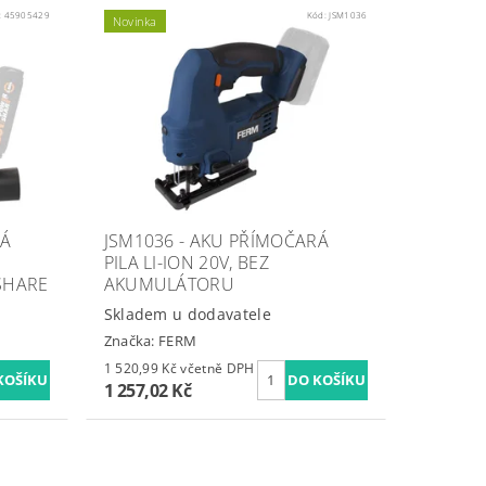
:
45905429
Kód:
JSM1036
Novinka
RÁ
JSM1036 - AKU PŘÍMOČARÁ
PILA LI-ION 20V, BEZ
SHARE
AKUMULÁTORU
Skladem u dodavatele
Značka:
FERM
1 520,99 Kč včetně DPH
1 257,02 Kč