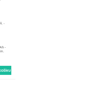
A -
Ah -
in.