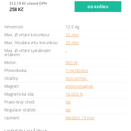
312,18 Kč včetně DPH
258 Kč
Hmotnost
12.5 kg
Max. Ø vrtání korunkou:
32 mm
Max. hloubka vrtu korunkou:
25 mm
Max. Ø vrtání spirálovým
-
vrtákem:
Motor:
900 W
Převodovka:
1-rychlostní
Otáčky:
450 ot/min.
Magnet:
elektromagnet
Magnetická síla:
16.000 N
Pravo-levý chod:
Ne
Regulace otáček:
Ne
Upínání:
Weldon 19 mm