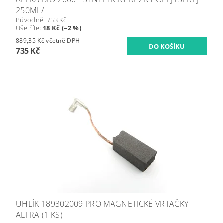
250ML/
Původně:
753 Kč
Ušetříte
:
18 Kč (–2 %)
889,35 Kč včetně DPH
735 Kč
UHLÍK 189302009 PRO MAGNETICKÉ VRTAČKY
ALFRA (1 KS)