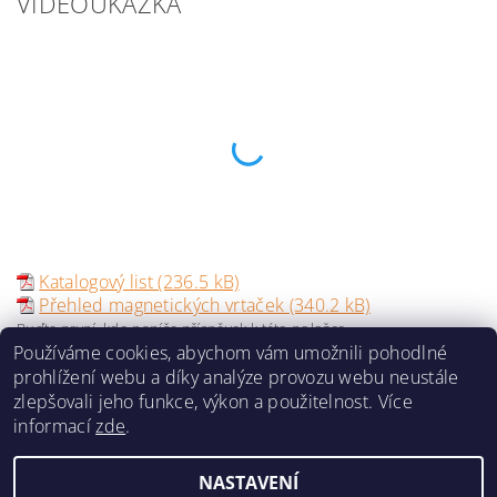
VIDEOUKÁZKA
Katalogový list (236.5 kB)
Přehled magnetických vrtaček (340.2 kB)
Buďte první, kdo napíše příspěvek k této položce.
Používáme cookies, abychom vám umožnili pohodlné
Přidat komentář
prohlížení webu a díky analýze provozu webu neustále
zlepšovali jeho funkce, výkon a použitelnost. Více
informací
zde
.
NASTAVENÍ