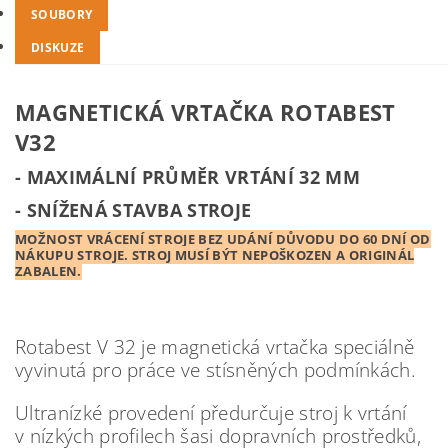
SOUBORY
DISKUZE
MAGNETICKÁ VRTAČKA ROTABEST
V32
- MAXIMÁLNÍ PRŮMĚR VRTÁNÍ 32 MM
- SNÍŽENÁ STAVBA STROJE
MOŽNOST VRÁCENÍ STROJE BEZ UDÁNÍ DŮVODU DO 60 DNÍ OD
NÁKUPU STROJE. STROJ MUSÍ BÝT NEPOŠKOZEN A ORIGINÁL
ZABALEN.
Rotabest V 32 je magnetická vrtačka speciálně
vyvinutá pro práce ve stísněných podmínkách.
Ultranízké provedení předurčuje stroj k vrtání
v nízkých profilech šasi dopravních prostředků,