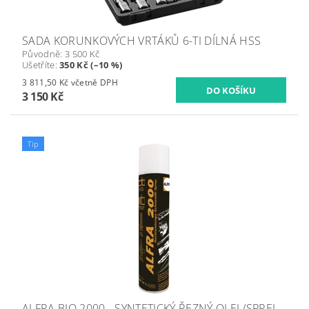
SADA KORUNKOVÝCH VRTÁKŮ 6-TI DÍLNÁ HSS
Původně:
3 500 Kč
Ušetříte
:
350 Kč (–10 %)
3 811,50 Kč včetně DPH
3 150 Kč
Tip
ALFRA BIO 2000 - SYNTETICKÝ ŘEZNÝ OLEJ /SPREJ