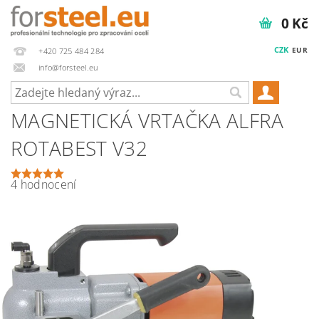
0 Kč
CZK
EUR
+420 725 484 284
info@forsteel.eu
MAGNETICKÁ VRTAČKA ALFRA
ROTABEST V32
4 hodnocení