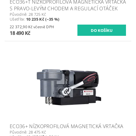
ECO36+T NÍZKOPROFILOVÁ MAGNETICKÁ VRTAČKA
S PRAVO-LEVÝM CHODEM A REGULACÍ OTÁČEK
Původně:
28 725 Kč
Ušetříte
:
10 235 Kč (–35 %)
22 372,90 Kč včetně DPH
18 490 Kč
ECO36+ NÍZKOPROFILOVÁ MAGNETICKÁ VRTAČKA
Původně:
28 475 Kč