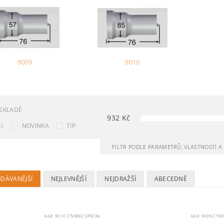
9009
9010
SKLADĚ
932
Kč
CE
NOVINKA
TIP
FILTR PODLE PARAMETRŮ, VLASTNOSTÍ 
ODÁVANĚJŠÍ
NEJLEVNĚJŠÍ
NEJDRAŽŠÍ
ABECEDNĚ
Kód:
9010 CTVEREC SPECIAL
Kód:
9009 CTVE