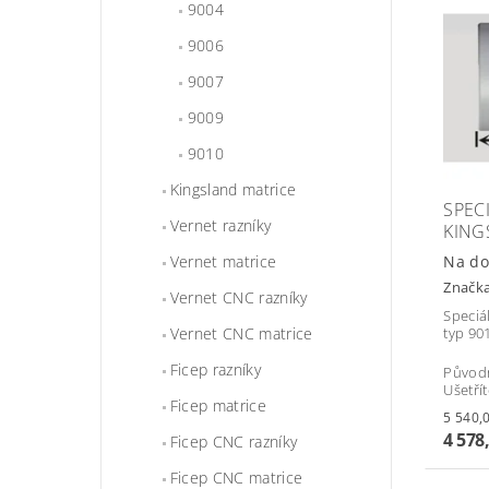
9004
9006
9007
9009
9010
Kingsland matrice
SPEC
Vernet razníky
KING
Na do
Vernet matrice
Značk
Vernet CNC razníky
Speciá
Vernet CNC matrice
typ 90
Ficep razníky
Původ
Ušetří
Ficep matrice
4 578
Ficep CNC razníky
Ficep CNC matrice