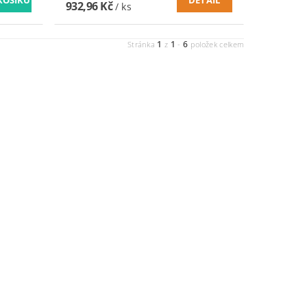
932,96 Kč
/ ks
1
1
6
Stránka
z
-
položek celkem