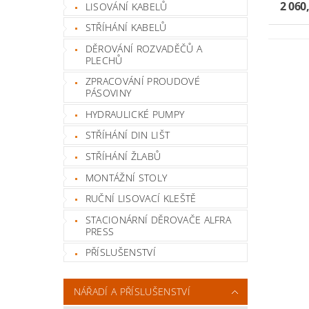
2 060
LISOVÁNÍ KABELŮ
STŘÍHÁNÍ KABELŮ
DĚROVÁNÍ ROZVADĚČŮ A
PLECHŮ
ZPRACOVÁNÍ PROUDOVÉ
PÁSOVINY
HYDRAULICKÉ PUMPY
STŘÍHÁNÍ DIN LIŠT
STŘÍHÁNÍ ŽLABŮ
MONTÁŽNÍ STOLY
RUČNÍ LISOVACÍ KLEŠTĚ
STACIONÁRNÍ DĚROVAČE ALFRA
PRESS
PŘÍSLUŠENSTVÍ
NÁŘADÍ A PŘÍSLUŠENSTVÍ