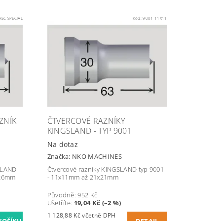
REC SPECIAL
Kód:
9001 11X11
ZNÍK
ČTVERCOVÉ RAZNÍKY
KINGSLAND - TYP 9001
Na dotaz
Značka:
NKO MACHINES
GSLAND
Čtvercové razníky KINGSLAND typ 9001
x26mm
- 11x11mm až 21x21mm
Původně:
952 Kč
Ušetříte
:
19,04 Kč (–2 %)
1 128,88 Kč včetně DPH
DETAIL