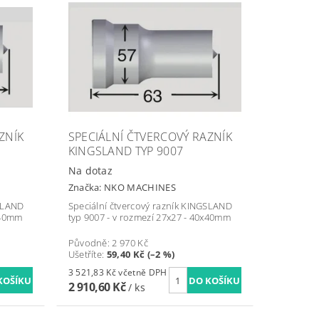
ZNÍK
SPECIÁLNÍ ČTVERCOVÝ RAZNÍK
KINGSLAND TYP 9007
Na dotaz
Značka:
NKO MACHINES
GSLAND
Speciální čtvercový razník KINGSLAND
x40mm
typ 9007 - v rozmezí 27x27 - 40x40mm
Původně:
2 970 Kč
Ušetříte
:
59,40 Kč (–2 %)
3 521,83 Kč včetně DPH
2 910,60 Kč
/ ks