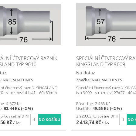
IÁLNÍ ČTVERCOVÝ RAZNÍK
SPECIÁLNÍ ČTVERCOVÝ RA
SLAND TYP 9010
KINGSLAND TYP 9009
taz
Na dotaz
a:
NKO MACHINES
Značka:
NKO MACHINES
lní čtvercový razník KINGSLAND
Speciální čtvercový razník KIN
10 - v rozmezí 41x41 - 60x60mm
typ 9009 - v rozmezí 27x27 - 40
ně:
4 672 Kč
Původně:
2 463 Kč
te
:
93,44 Kč (–2 %)
Ušetříte
:
49,26 Kč (–2 %)
5 540,06 Kč včetně DPH
2 920,63 Kč včetně DPH
,56 Kč
2 413,74 Kč
/ ks
/ ks