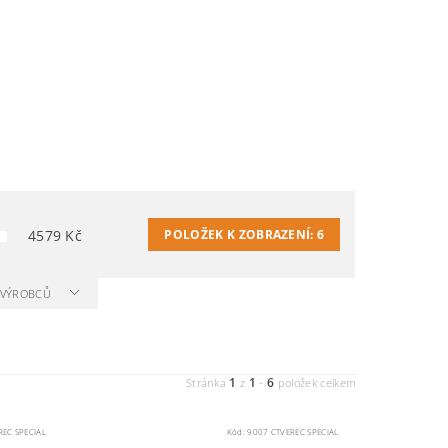
4579
Kč
POLOŽEK K ZOBRAZENÍ:
6
A VÝROBCŮ
1
1
6
Stránka
z
-
položek celkem
REC SPECIAL
Kód:
9007 CTVEREC SPECIAL