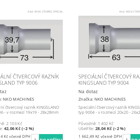
Kód:
9006 CTVEREC SPECIAL
Kód:
9004 CTVE
IÁLNÍ ČTVERCOVÝ RAZNÍK
SPECIÁLNÍ ČTVERCOVÝ RA
SLAND TYP 9006
KINGSLAND TYP 9004
taz
Na dotaz
a:
NKO MACHINES
Značka:
NKO MACHINES
lní čtvercový razník KINGSLAND
Speciální čtvercový razník KIN
06 - v rozmezí 19x19 - 28x28mm
typ 9004 - v rozmezí 20x20 - 26
ně:
2 103 Kč
Původně:
1 402 Kč
te
:
42,06 Kč (–2 %)
Ušetříte
:
28,04 Kč (–2 %)
2 493,74 Kč včetně DPH
1 662,49 Kč včetně DPH