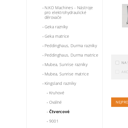
N.KO Machines - Nástroje
pro elektrohydraulické
děrovače
Geka razníky
Geka matrice
Peddinghaus, Durma razníky
Peddinghaus, Durma matrice
NA 
Mubea, Sunrise razníky
AK
Mubea, Sunrise matrice
Kingsland razníky
Kruhové
Oválné
NEJPR
Čtvercové
9001