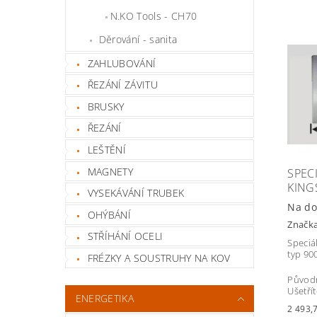
N.KO Tools - CH70
Děrování - sanita
ZAHLUBOVÁNÍ
ŘEZÁNÍ ZÁVITU
BRUSKY
ŘEZÁNÍ
LEŠTĚNÍ
MAGNETY
SPEC
KING
VYSEKÁVÁNÍ TRUBEK
Na do
OHÝBÁNÍ
Značk
STŘÍHÁNÍ OCELI
Speciá
typ 90
FRÉZKY A SOUSTRUHY NA KOV
Původ
Ušetří
ENERGETIKA