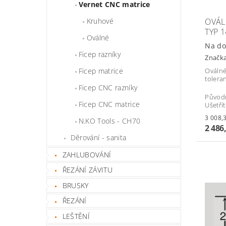
Vernet CNC matrice
OVÁL
Kruhové
TYP 1
Oválné
Na do
Ficep razníky
Značk
Ficep matrice
Oválné
tolera
Ficep CNC razníky
Původ
Ficep CNC matrice
Ušetří
N.KO Tools - CH70
2 486
Děrování - sanita
ZAHLUBOVÁNÍ
ŘEZÁNÍ ZÁVITU
BRUSKY
ŘEZÁNÍ
LEŠTĚNÍ