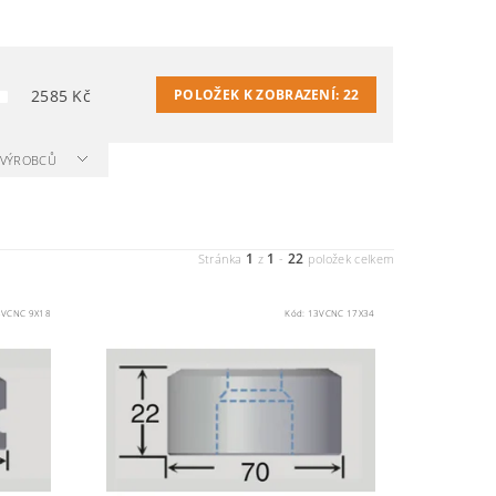
2585
Kč
POLOŽEK K ZOBRAZENÍ:
22
A VÝROBCŮ
1
1
22
Stránka
z
-
položek celkem
5VCNC 9X18
Kód:
13VCNC 17X34