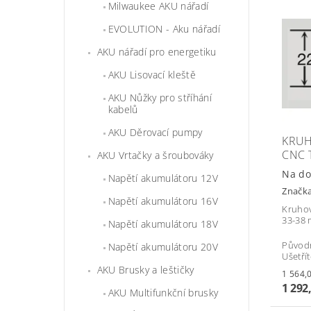
Milwaukee AKU nářadí
EVOLUTION - Aku nářadí
AKU nářadí pro energetiku
AKU Lisovací kleště
AKU Nůžky pro stříhání
kabelů
AKU Děrovací pumpy
KRUH
CNC 
AKU Vrtačky a šroubováky
Na do
Napětí akumulátoru 12V
Značk
Napětí akumulátoru 16V
Kruhov
33-38 
Napětí akumulátoru 18V
Původ
Napětí akumulátoru 20V
Ušetří
AKU Brusky a leštičky
1 292
AKU Multifunkční brusky