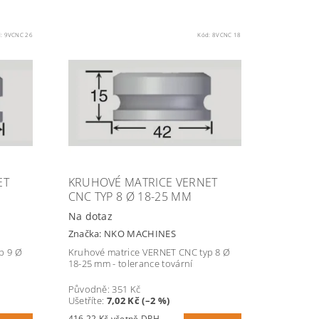
d:
9VCNC 26
Kód:
8VCNC 18
ET
KRUHOVÉ MATRICE VERNET
CNC TYP 8 Ø 18-25 MM
Na dotaz
Značka:
NKO MACHINES
p 9 Ø
Kruhové matrice VERNET CNC typ 8 Ø
18-25 mm - tolerance tovární
Původně:
351 Kč
Ušetříte
:
7,02 Kč (–2 %)
416,22 Kč včetně DPH