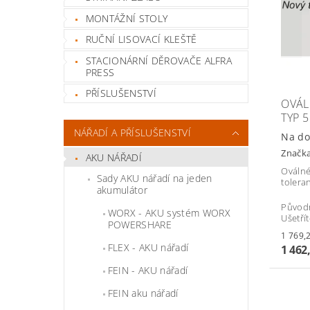
MONTÁŽNÍ STOLY
RUČNÍ LISOVACÍ KLEŠTĚ
STACIONÁRNÍ DĚROVAČE ALFRA
PRESS
PŘÍSLUŠENSTVÍ
OVÁL
TYP 5
NÁŘADÍ A PŘÍSLUŠENSTVÍ
Na do
Značk
AKU NÁŘADÍ
Oválné
Sady AKU nářadí na jeden
tolera
akumulátor
Původ
WORX - AKU systém WORX
Ušetří
POWERSHARE
FLEX - AKU nářadí
1 462
FEIN - AKU nářadí
FEIN aku nářadí