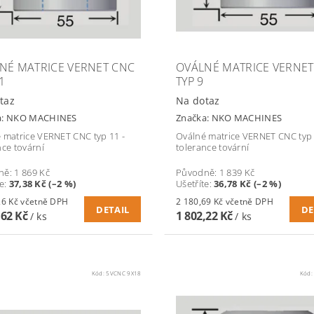
NÉ MATRICE VERNET CNC
OVÁLNÉ MATRICE VERNET
1
TYP 9
taz
Na dotaz
a:
NKO MACHINES
Značka:
NKO MACHINES
 matrice VERNET CNC typ 11 -
Oválné matrice VERNET CNC typ 
nce tovární
tolerance tovární
ně:
1 869 Kč
Původně:
1 839 Kč
te
:
37,38 Kč (–2 %)
Ušetříte
:
36,78 Kč (–2 %)
2 216,26 Kč včetně DPH
2 180,69 Kč včetně DPH
DETAIL
DE
,62 Kč
1 802,22 Kč
/ ks
/ ks
Kód:
5VCNC 9X18
Kód