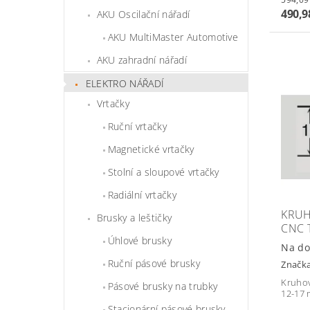
490,9
AKU Oscilační nářadí
AKU MultiMaster Automotive
AKU zahradní nářadí
ELEKTRO NÁŘADÍ
Vrtačky
Ruční vrtačky
Magnetické vrtačky
Stolní a sloupové vrtačky
Radiální vrtačky
KRUH
Brusky a leštičky
CNC 
Úhlové brusky
Na do
Ruční pásové brusky
Značk
Kruhov
Pásové brusky na trubky
12-17 
Stacionární pásové brusky