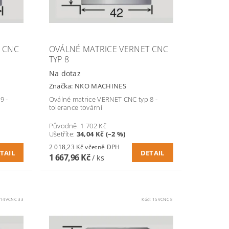
 CNC
OVÁLNÉ MATRICE VERNET CNC
TYP 8
Na dotaz
Značka:
NKO MACHINES
9 -
Oválné matrice VERNET CNC typ 8 -
tolerance tovární
Původně:
1 702 Kč
Ušetříte
:
34,04 Kč (–2 %)
2 018,23 Kč včetně DPH
TAIL
DETAIL
1 667,96 Kč
/ ks
:
14VCNC 33
Kód:
15VCNC 8