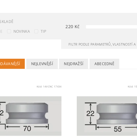
SKLADĚ
220
Kč
CE
NOVINKA
TIP
FILTR PODLE PARAMETRŮ, VLASTNOSTÍ 
ODÁVANĚJŠÍ
NEJLEVNĚJŠÍ
NEJDRAŽŠÍ
ABECEDNĚ
Kód:
14VCNC 17X34
Kód:
1