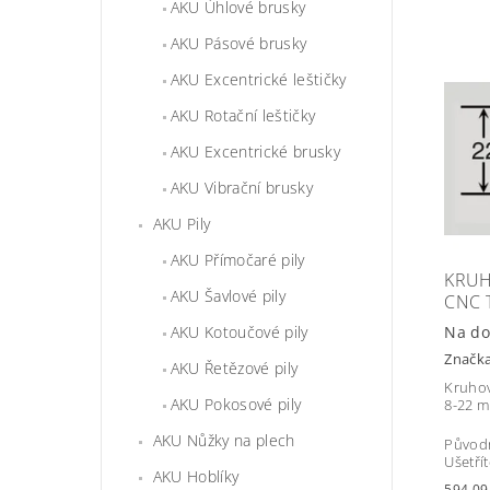
AKU Úhlové brusky
AKU Pásové brusky
AKU Excentrické leštičky
AKU Rotační leštičky
AKU Excentrické brusky
AKU Vibrační brusky
AKU Pily
AKU Přímočaré pily
KRUH
AKU Šavlové pily
CNC 
AKU Kotoučové pily
Na do
Značk
AKU Řetězové pily
Kruhov
AKU Pokosové pily
8-22 m
AKU Nůžky na plech
Původ
Ušetří
AKU Hoblíky