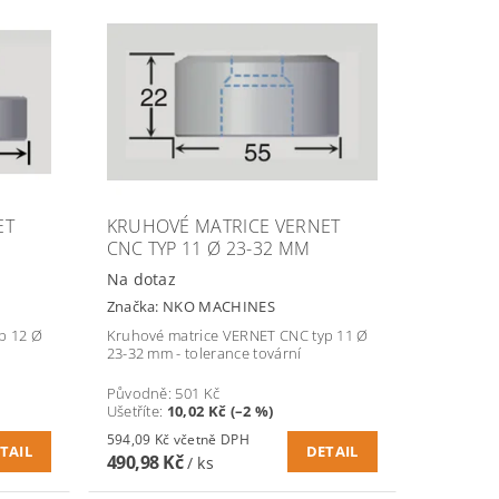
ET
KRUHOVÉ MATRICE VERNET
CNC TYP 11 Ø 23-32 MM
Na dotaz
Značka:
NKO MACHINES
p 12 Ø
Kruhové matrice VERNET CNC typ 11 Ø
23-32 mm - tolerance tovární
Původně:
501 Kč
Ušetříte
:
10,02 Kč (–2 %)
594,09 Kč včetně DPH
TAIL
DETAIL
490,98 Kč
/ ks