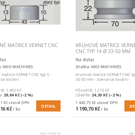
NÉ MATRICE VERNET CNC
KRUHOVÉ MATRICE VERN
CNC TYP 14 Ø 33-50 MM
taz
Na dotaz
a:
NKO MACHINES
Značka:
NKO MACHINES
 matrice VERNET CNC typ 5 -
Kruhové matrice VERNET CNC ty
nce tovární
33-50 mm - tolerance tovární
ně:
1 492 Kč
Původně:
1 215 Kč
te
:
29,84 Kč (–2 %)
Ušetříte
:
24,30 Kč (–2 %)
1 769,21 Kč včetně DPH
1 440,75 Kč včetně DPH
DETAIL
DE
,16 Kč
1 190,70 Kč
/ ks
/ ks
Kód:
13VCNC 33
Kód