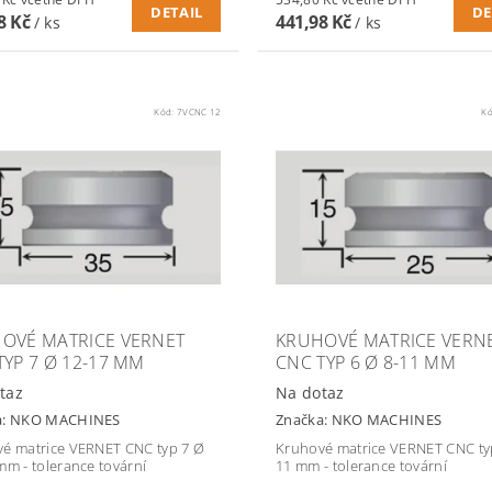
DETAIL
DE
8 Kč
441,98 Kč
/ ks
/ ks
Kód:
7VCNC 12
K
OVÉ MATRICE VERNET
KRUHOVÉ MATRICE VERN
TYP 7 Ø 12-17 MM
CNC TYP 6 Ø 8-11 MM
taz
Na dotaz
a:
NKO MACHINES
Značka:
NKO MACHINES
é matrice VERNET CNC typ 7 Ø
Kruhové matrice VERNET CNC typ
mm - tolerance tovární
11 mm - tolerance tovární