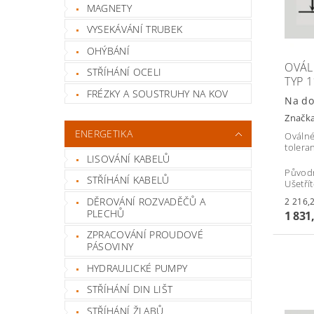
MAGNETY
VYSEKÁVÁNÍ TRUBEK
OHÝBÁNÍ
OVÁL
STŘÍHÁNÍ OCELI
TYP 1
FRÉZKY A SOUSTRUHY NA KOV
Na do
Značk
ENERGETIKA
Oválné
tolera
LISOVÁNÍ KABELŮ
Původ
STŘÍHÁNÍ KABELŮ
Ušetří
DĚROVÁNÍ ROZVADĚČŮ A
PLECHŮ
1 831
ZPRACOVÁNÍ PROUDOVÉ
PÁSOVINY
HYDRAULICKÉ PUMPY
STŘÍHÁNÍ DIN LIŠT
STŘÍHÁNÍ ŽLABŮ