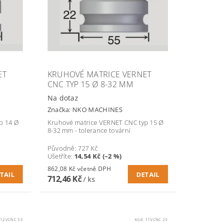
ET
KRUHOVÉ MATRICE VERNET
CNC TYP 15 Ø 8-32 MM
Na dotaz
Značka:
NKO MACHINES
p 14 Ø
Kruhové matrice VERNET CNC typ 15 Ø
8-32 mm - tolerance tovární
Původně:
727 Kč
Ušetříte
:
14,54 Kč (–2 %)
862,08 Kč včetně DPH
TAIL
DETAIL
712,46 Kč
/ ks
:
12VCNC 33
Kód:
11VCNC 23