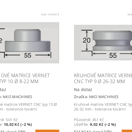
Kód:
10VCNC 8
Kó
OVÉ MATRICE VERNET
KRUHOVÉ MATRICE VERN
TYP 10 Ø 8-22 MM
CNC TYP 9 Ø 26-32 MM
taz
Na dotaz
a:
NKO MACHINES
Značka:
NKO MACHINES
é matrice VERNET CNC typ 10 Ø
Kruhové matrice VERNET CNC ty
m - tolerance tovární
26-32 mm - tolerance tovární
ně:
501 Kč
Původně:
451 Kč
te
:
10,02 Kč (–2 %)
Ušetříte
:
9,02 Kč (–2 %)
594,09 Kč včetně DPH
534,80 Kč včetně DPH