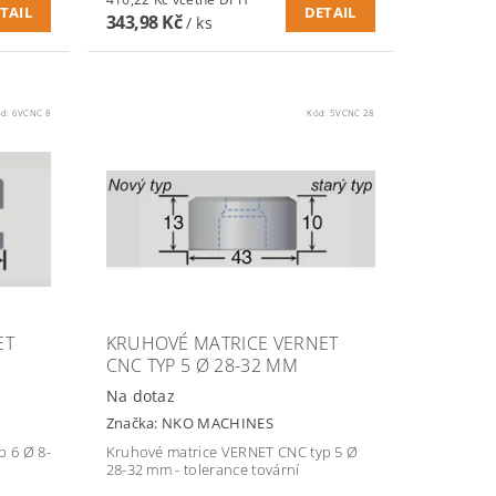
TAIL
DETAIL
343,98 Kč
/ ks
ód:
6VCNC 8
Kód:
5VCNC 28
ET
KRUHOVÉ MATRICE VERNET
CNC TYP 5 Ø 28-32 MM
Na dotaz
Značka:
NKO MACHINES
 6 Ø 8-
Kruhové matrice VERNET CNC typ 5 Ø
28-32 mm - tolerance tovární