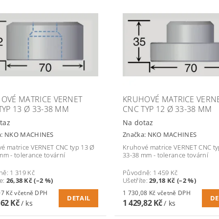
OVÉ MATRICE VERNET
KRUHOVÉ MATRICE VERN
TYP 13 Ø 33-38 MM
CNC TYP 12 Ø 33-38 MM
taz
Na dotaz
a:
NKO MACHINES
Značka:
NKO MACHINES
é matrice VERNET CNC typ 13 Ø
Kruhové matrice VERNET CNC ty
mm - tolerance tovární
33-38 mm - tolerance tovární
ně:
1 319 Kč
Původně:
1 459 Kč
te
:
26,38 Kč (–2 %)
Ušetříte
:
29,18 Kč (–2 %)
1 564,07 Kč včetně DPH
1 730,08 Kč včetně DPH
DETAIL
DE
,62 Kč
1 429,82 Kč
/ ks
/ ks