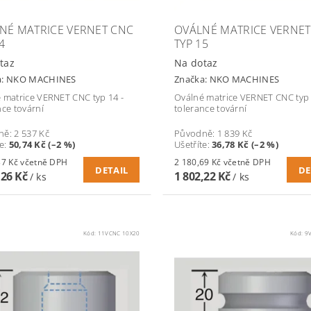
NÉ MATRICE VERNET CNC
OVÁLNÉ MATRICE VERNET
4
TYP 15
taz
Na dotaz
a:
NKO MACHINES
Značka:
NKO MACHINES
 matrice VERNET CNC typ 14 -
Oválné matrice VERNET CNC typ 
nce tovární
tolerance tovární
ně:
2 537 Kč
Původně:
1 839 Kč
te
:
50,74 Kč (–2 %)
Ušetříte
:
36,78 Kč (–2 %)
3 008,37 Kč včetně DPH
2 180,69 Kč včetně DPH
DETAIL
DE
,26 Kč
1 802,22 Kč
/ ks
/ ks
Kód:
11VCNC 10X20
Kód:
9