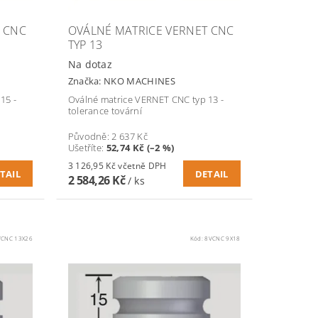
 CNC
OVÁLNÉ MATRICE VERNET CNC
TYP 13
Na dotaz
Značka:
NKO MACHINES
15 -
Oválné matrice VERNET CNC typ 13 -
tolerance tovární
Původně:
2 637 Kč
Ušetříte
:
52,74 Kč (–2 %)
3 126,95 Kč včetně DPH
TAIL
DETAIL
2 584,26 Kč
/ ks
VCNC 13X26
Kód:
8VCNC 9X18