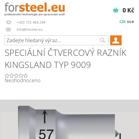
0 Kč
CZK
EUR
+420 725 484 284
info@forsteel.eu
SPECIÁLNÍ ČTVERCOVÝ RAZNÍK
KINGSLAND TYP 9009
Neohodnoceno