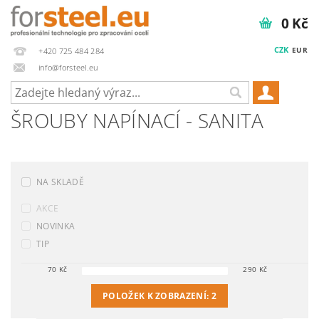
0 Kč
CZK
EUR
+420 725 484 284
info@forsteel.eu
ŠROUBY NAPÍNACÍ - SANITA
NA SKLADĚ
AKCE
NOVINKA
TIP
70
Kč
290
Kč
POLOŽEK K ZOBRAZENÍ:
2