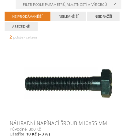
FILTR PODLE PARAMETRŮ, VLASTNOSTÍ A VÝROBCŮ
NEJPRODÁVANĚJŠÍ
NEJLEVNĚJŠÍ
NEJDRAŽŠÍ
ABECEDNĚ
2
položek celkem
NÁHRADNÍ NAPÍNACÍ ŠROUB M10X55 MM
Původně:
300 Kč
Ušetříte
:
10 Kč (–3 %)