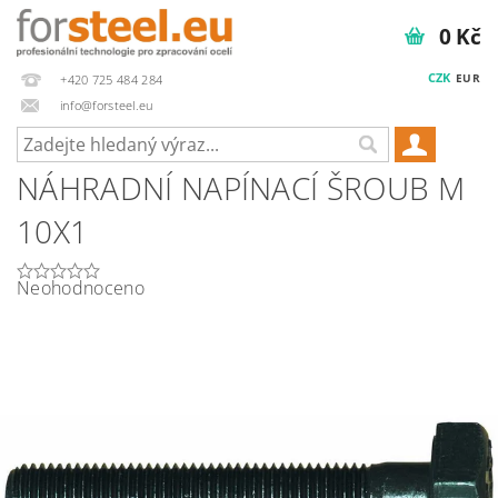
0 Kč
CZK
EUR
+420 725 484 284
info@forsteel.eu
NÁHRADNÍ NAPÍNACÍ ŠROUB M
10X1
Neohodnoceno