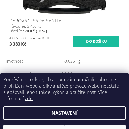
DĚROVACÍ SADA SANITA
Původně:
3 450 Kč
Ušetříte
:
70 Kč (–2 %)
4 089,80 Kč včetně DPH
3 380 Kč
Hmotnost
0.035 kg
Buďte první, kdo napíše příspěvek k této položce.
Používáme cookies, abychom vám umožnili pohodlné
Přidat komentář
prohlížení webu a díky analýze provozu webu neustále
zlepšovali jeho funkce, výkon a použitelnost. Více
informací
zde
.
NASTAVENÍ
Upravit nastavení cookies
2026 ©
Forsteel.eu
, všechna práva vyhrazena