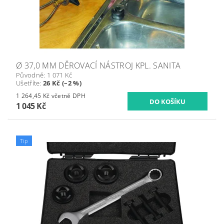
Ø 37,0 MM DĚROVACÍ NÁSTROJ KPL. SANITA
Původně:
1 071 Kč
Ušetříte
:
26 Kč (–2 %)
1 264,45 Kč včetně DPH
1 045 Kč
Tip