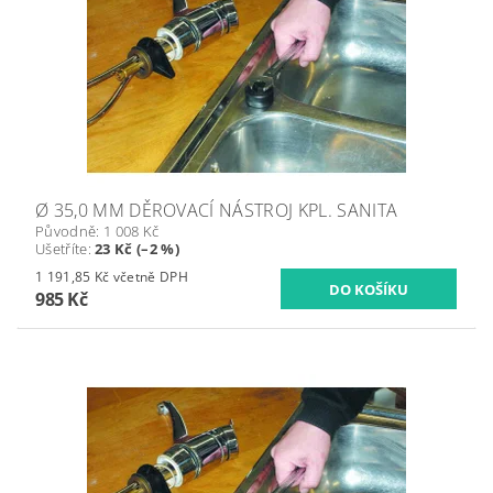
Ø 35,0 MM DĚROVACÍ NÁSTROJ KPL. SANITA
Původně:
1 008 Kč
Ušetříte
:
23 Kč (–2 %)
1 191,85 Kč včetně DPH
985 Kč