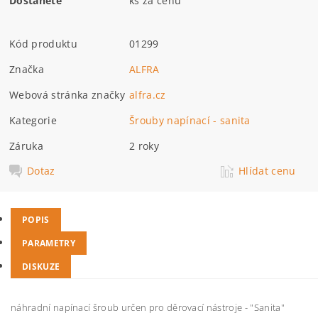
Dostanete
ks za cenu
Kód produktu
01299
Značka
ALFRA
Webová stránka značky
alfra.cz
Kategorie
Šrouby napínací - sanita
Záruka
2 roky
Dotaz
Hlídat cenu
POPIS
PARAMETRY
DISKUZE
náhradní napínací šroub určen pro děrovací nástroje - "Sanita"