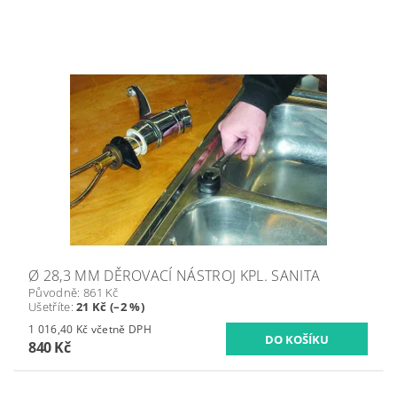
Ø 28,3 MM DĚROVACÍ NÁSTROJ KPL. SANITA
Původně:
861 Kč
Ušetříte
:
21 Kč (–2 %)
1 016,40 Kč včetně DPH
840 Kč