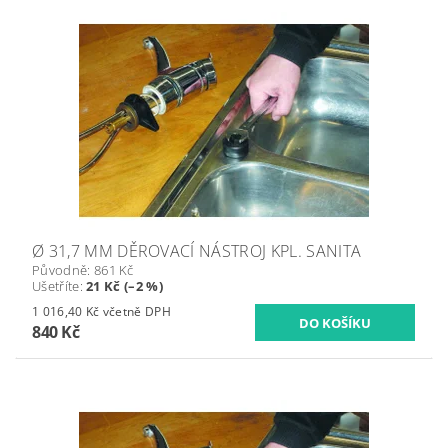
Ø 31,7 MM DĚROVACÍ NÁSTROJ KPL. SANITA
Původně:
861 Kč
Ušetříte
:
21 Kč (–2 %)
1 016,40 Kč včetně DPH
840 Kč