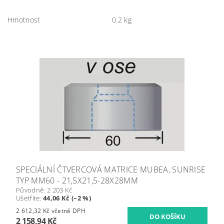
Hmotnost
0.2 kg
SPECIÁLNÍ ČTVERCOVÁ MATRICE MUBEA, SUNRISE
TYP MM60 - 21,5X21,5-28X28MM
Původně:
2 203 Kč
Ušetříte
:
44,06 Kč (–2 %)
2 612,32 Kč včetně DPH
2 158,94 Kč