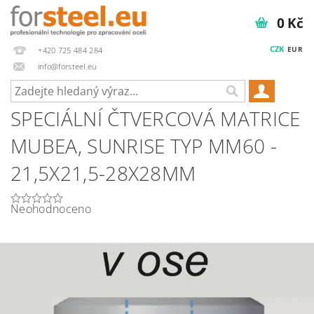
0 Kč
CZK
EUR
+420 725 484 284
info@forsteel.eu
SPECIÁLNÍ ČTVERCOVÁ MATRICE
MUBEA, SUNRISE TYP MM60 -
21,5X21,5-28X28MM
Neohodnoceno