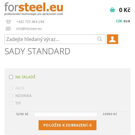
0 Kč
CZK
EUR
+420 725 484 284
info@forsteel.eu
SADY STANDARD
NA SKLADĚ
AKCE
NOVINKA
TIP
5290
Kč
35990
Kč
POLOŽEK K ZOBRAZENÍ:
6