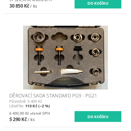
30 850 Kč
/ ks
DĚROVACÍ SADA STANDARD PG9 - PG21
Původně:
5 400 Kč
Ušetříte
:
110 Kč (–2 %)
6 400,90 Kč včetně DPH
5 290 Kč
/ ks