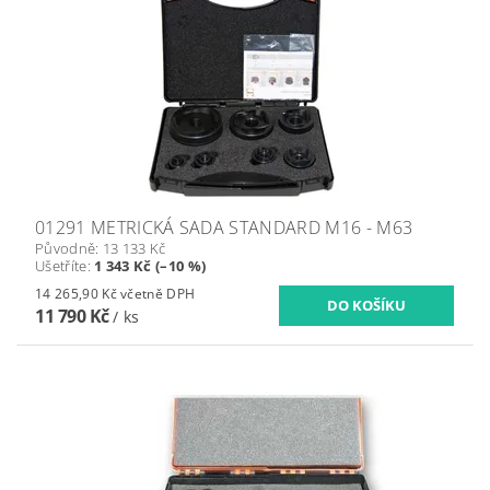
01291 METRICKÁ SADA STANDARD M16 - M63
Původně:
13 133 Kč
Ušetříte
:
1 343 Kč (–10 %)
14 265,90 Kč včetně DPH
11 790 Kč
/ ks