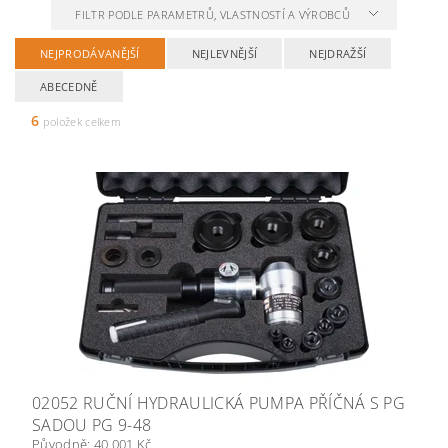
FILTR PODLE PARAMETRŮ, VLASTNOSTÍ A VÝROBCŮ
NEJPRODÁVANĚJŠÍ
NEJLEVNĚJŠÍ
NEJDRAŽŠÍ
ABECEDNĚ
6
položek celkem
02052 RUČNÍ HYDRAULICKÁ PUMPA PŘÍČNÁ S PG
SADOU PG 9-48
Původně:
40 001 Kč