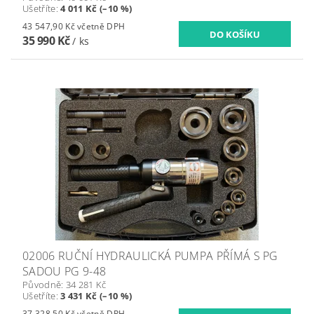
Ušetříte
:
4 011 Kč (–10 %)
43 547,90 Kč včetně DPH
35 990 Kč
/ ks
02006 RUČNÍ HYDRAULICKÁ PUMPA PŘÍMÁ S PG
SADOU PG 9-48
Původně:
34 281 Kč
Ušetříte
:
3 431 Kč (–10 %)
37 328,50 Kč včetně DPH