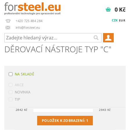
0 Kč
CZK
EUR
+420 725 484 284
info@forsteel.eu
DĚROVACÍ NÁSTROJE TYP "C"
NA SKLADĚ
AKCE
NOVINKA
TIP
2842
Kč
2843
Kč
POLOŽEK K ZOBRAZENÍ:
1