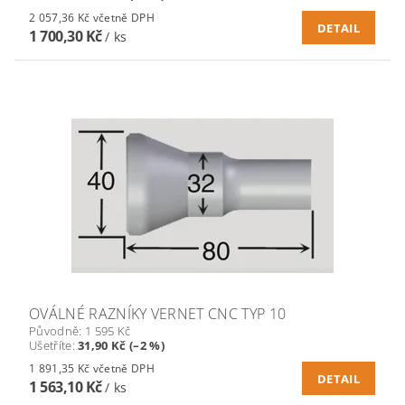
2 057,36 Kč včetně DPH
DETAIL
1 700,30 Kč
/ ks
OVÁLNÉ RAZNÍKY VERNET CNC TYP 10
Původně:
1 595 Kč
Ušetříte
:
31,90 Kč (–2 %)
1 891,35 Kč včetně DPH
DETAIL
1 563,10 Kč
/ ks