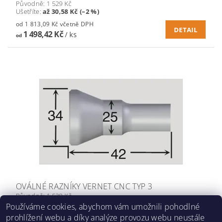
Původně:
1 529 Kč
Ušetříte
:
až 30,58 Kč (–2 %)
od 1 813,09 Kč včetně DPH
DETAIL
1 498,42 Kč
/ ks
od
OVÁLNÉ RAZNÍKY VERNET CNC TYP 3
Původně:
1 529 Kč
Ušetříte
:
30,58 Kč (–2 %)
Používáme cookies, abychom vám umožnili pohodlné
prohlížení webu a díky analýze provozu webu neustále
1 813,09 Kč včetně DPH
DETAIL