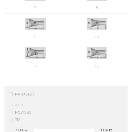
7
8
9
10
11
12
NA SKLADĚ
AKCE
NOVINKA
TIP
1498
Kč
2110
Kč