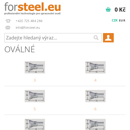
0 Kč
CZK
EUR
+420 725 484 284
info@forsteel.eu
OVÁLNÉ
3
4
5
6