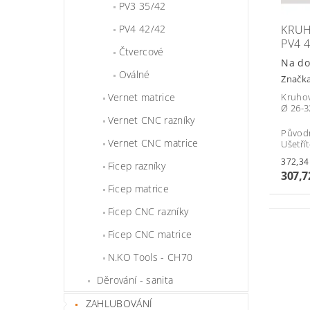
PV3 35/42
KRUH
PV4 42/42
PV4 
Čtvercové
Na do
Oválné
Značk
Vernet matrice
Kruhov
Ø 26-
Vernet CNC razníky
Původ
Vernet CNC matrice
Ušetří
Ficep razníky
307,7
Ficep matrice
Ficep CNC razníky
Ficep CNC matrice
N.KO Tools - CH70
Děrování - sanita
ZAHLUBOVÁNÍ