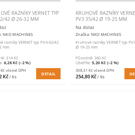
OVÉ RAZNÍKY VERNET TYP
KRUHOVÉ RAZNÍKY VERNE
42/42 Ø 26-32 MM
PV3 35/42 Ø 19-25 MM
taz
Na dotaz
a:
NKO MACHINES
Značka:
NKO MACHINES
é razníky VERNET typ PV4 42/42
Kruhové razníky VERNET typ PV
32 mm
Ø 19-25 mm
ně:
314 Kč
Původně:
260 Kč
te
:
6,28 Kč (–2 %)
Ušetříte
:
5,20 Kč (–2 %)
372,34 Kč včetně DPH
308,31 Kč včetně DPH
DETAIL
DE
2 Kč
254,80 Kč
/ ks
/ ks