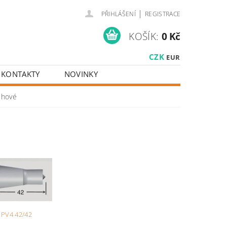
|
PŘIHLÁŠENÍ
REGISTRACE
KOŠÍK:
0 Kč
CZK
EUR
KONTAKTY
NOVINKY
uhové
PV4 42/42