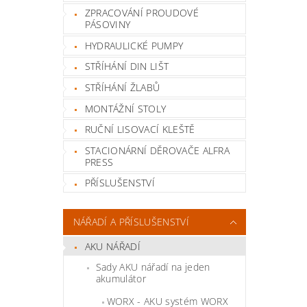
ZPRACOVÁNÍ PROUDOVÉ
PÁSOVINY
HYDRAULICKÉ PUMPY
STŘÍHÁNÍ DIN LIŠT
STŘÍHÁNÍ ŽLABŮ
MONTÁŽNÍ STOLY
RUČNÍ LISOVACÍ KLEŠTĚ
STACIONÁRNÍ DĚROVAČE ALFRA
PRESS
PŘÍSLUŠENSTVÍ
NÁŘADÍ A PŘÍSLUŠENSTVÍ
AKU NÁŘADÍ
Sady AKU nářadí na jeden
akumulátor
WORX - AKU systém WORX