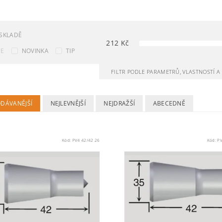
SKLADĚ
212
Kč
CE
NOVINKA
TIP
FILTR PODLE PARAMETRŮ, VLASTNOSTÍ 
ODÁVANĚJŠÍ
NEJLEVNĚJŠÍ
NEJDRAŽŠÍ
ABECEDNĚ
Kód:
PV4 42/42 26
Kód:
PV