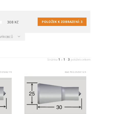
308
Kč
POLOŽEK K ZOBRAZENÍ:
3
A VÝROBCŮ
1
1
3
Stránka
z
-
položek celkem
3 35/42 19
Kód:
PV2 25/30 12.5