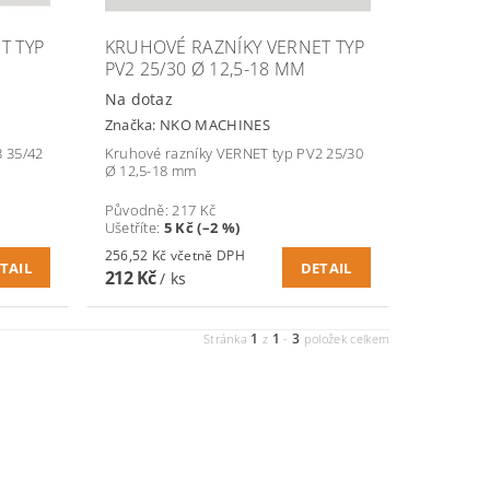
T TYP
KRUHOVÉ RAZNÍKY VERNET TYP
PV2 25/30 Ø 12,5-18 MM
Na dotaz
Značka:
NKO MACHINES
3 35/42
Kruhové razníky VERNET typ PV2 25/30
Ø 12,5-18 mm
Původně:
217 Kč
Ušetříte
:
5 Kč (–2 %)
256,52 Kč včetně DPH
TAIL
DETAIL
212 Kč
/ ks
1
1
3
Stránka
z
-
položek celkem