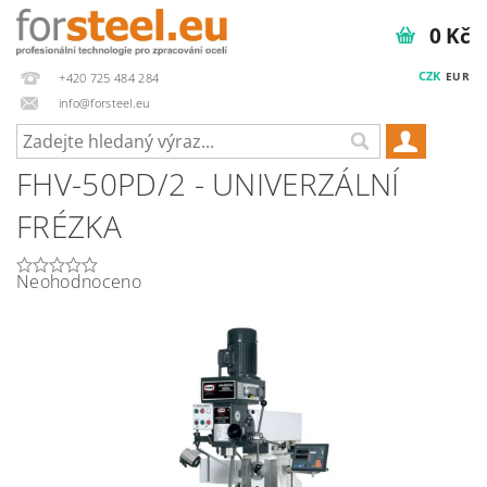
0 Kč
CZK
EUR
+420 725 484 284
info@forsteel.eu
FHV-50PD/2 - UNIVERZÁLNÍ
FRÉZKA
Neohodnoceno