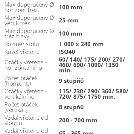
Max.doporučený Ø
100 mm
horizont.fréz.
Max.doporučený Ø
25 mm
vertik.fréz.
Max.doporučený Ø
100 mm
fréz.hlavy
Rozměr stolu
1 000 x 240 mm
Kužel vřetene
ISO40
60/ 140/ 175/ 200/ 270/
Otáčky vřetene -
460/ 690/ 1090/ 1350
horizontálního
min.
Počet otáček
9 stupňů
(horizont.)
Otáčky vřetene -
115/ 230/ 290/ 360/ 580/
vertikálního
720/ 875/ 1750 min.
Počet otáček
8 stupňů
(vertikál.)
Vzdál.vřetene od
200 - 700 mm
sloupu
Vzdál.vřetene od
65 - 365 mm