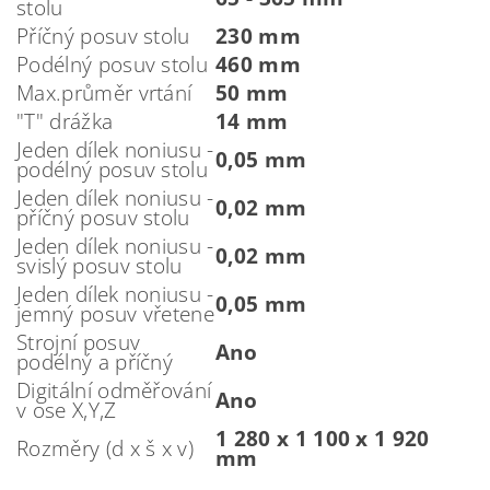
stolu
Příčný posuv stolu
230 mm
Podélný posuv stolu
460 mm
Max.průměr vrtání
50 mm
"T" drážka
14 mm
Jeden dílek noniusu -
0,05 mm
podélný posuv stolu
Jeden dílek noniusu -
0,02 mm
příčný posuv stolu
Jeden dílek noniusu -
0,02 mm
svislý posuv stolu
Jeden dílek noniusu -
0,05 mm
jemný posuv vřetene
Strojní posuv
Ano
podélný a příčný
Digitální odměřování
Ano
v ose X,Y,Z
1 280 x 1 100 x 1 920
Rozměry (d x š x v)
mm