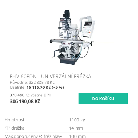
FHV-60PDN - UNIVERZÁLNÍ FRÉZKA
Původně:
322 305,78 Kč
Ušetříte
:
16 115,70 Kč (–5 %)
370 490 Kč včetně DPH
306 190,08 Kč
Hmotnost
1100 kg
"T" drážka
14 mm
Max.doporučený Ø fréz.hlavy
100 mm