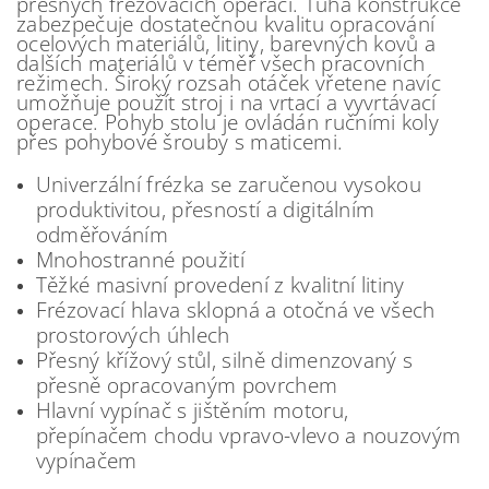
přesných frézovacích operací. Tuhá konstrukce
zabezpečuje dostatečnou kvalitu opracování
ocelových materiálů, litiny, barevných kovů a
dalších materiálů v téměř všech pracovních
režimech. Široký rozsah otáček vřetene navíc
umožňuje použít stroj i na vrtací a vyvrtávací
operace. Pohyb stolu je ovládán ručními koly
přes pohybové šrouby s maticemi.
Univerzální frézka se zaručenou vysokou
produktivitou, přesností a digitálním
odměřováním
Mnohostranné použití
Těžké masivní provedení z kvalitní litiny
Frézovací hlava sklopná a otočná ve všech
prostorových úhlech
Přesný křížový stůl, silně dimenzovaný s
přesně opracovaným povrchem
Hlavní vypínač s jištěním motoru,
přepínačem chodu vpravo-vlevo a nouzovým
vypínačem