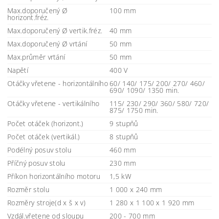
Max.doporučený Ø
100 mm
horizont.fréz.
Max.doporučený Ø vertik.fréz.
40 mm
Max.doporučený Ø vrtání
50 mm
Max.průměr vrtání
50 mm
Napětí
400 V
Otáčky vřetene - horizontálního
60/ 140/ 175/ 200/ 270/ 460/
690/ 1090/ 1350 min.
Otáčky vřetene - vertikálního
115/ 230/ 290/ 360/ 580/ 720/
875/ 1750 min.
Počet otáček (horizont.)
9 stupňů
Počet otáček (vertikál.)
8 stupňů
Podélný posuv stolu
460 mm
Příčný posuv stolu
230 mm
Příkon horizontálního motoru
1,5 kW
Rozměr stolu
1 000 x 240 mm
Rozměry stroje(d x š x v)
1 280 x 1 100 x 1 920 mm
Vzdál.vřetene od sloupu
200 - 700 mm