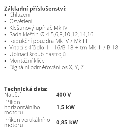
Základní příslušenství:
Chlazení
Osvětlení
Kleštinový upínač Mk IV
Sada kleštin Ø 4,5,6,8,10,12,14,16
Redukční pouzdra Mk IV / Mk III
Vrtací sklíčidlo 1 - 16/B 18 + trn Mk III / B 18
Upínací šroub nástrojů
Montážní klíče
Digitální odměřování os X, Y, Z
Technická data:
Napětí
400 V
Příkon
horizontálního
1,5 kW
motoru
Příkon vertikálního
0,85 kW
motoru