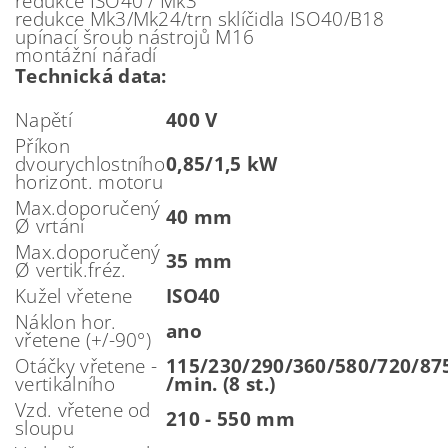
redukce ISO40 / Mk3
redukce Mk3/Mk24/trn sklíčidla ISO40/B18
upínací šroub nástrojů M16
montážní nářadí
Technická data:
Napětí
400 V
Příkon
dvourychlostního
0,85/1,5 kW
horizont. motoru
Max.doporučený
40 mm
Ø vrtání
Max.doporučený
35 mm
Ø vertik.fréz.
Kužel vřetene
ISO40
Náklon hor.
ano
vřetene (+/-90°)
Otáčky vřetene -
115/230/290/360/580/720/87
vertikálního
/min. (8 st.)
Vzd. vřetene od
210 - 550 mm
sloupu