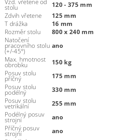
Vzd. vřetene od
120 - 375 mm
stolu
Zdvih vřetene
125 mm
T drážka
16 mm
Rozměr stolu
800 x 240 mm
Natočení
pracovního stolu
ano
(+/-45°)
Max. hmotnost
150 kg
obrobku
Posuv stolu
175 mm
příčný
Posuv stolu
330 mm
podélný
Posuv stolu
255 mm
vetrikální
Podélný posuv
ano
strojní
Příčný posuv
ano
strojní