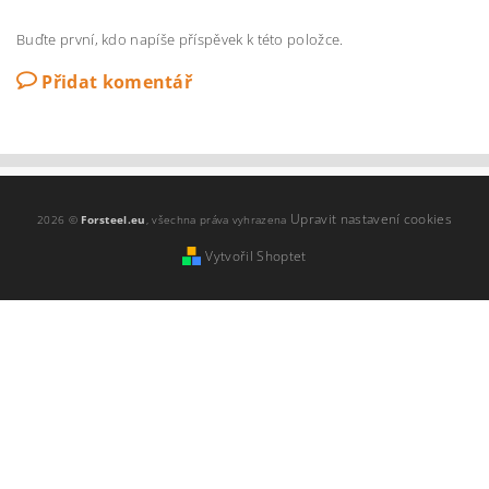
Buďte první, kdo napíše příspěvek k této položce.
Přidat komentář
Upravit nastavení cookies
2026 ©
Forsteel.eu
, všechna práva vyhrazena
Vytvořil Shoptet