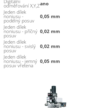
Digitální
ano
odměřování X,Y,Z
Jeden dílek
noniusu -
0,05 mm
podélný posuv
Jeden dílek
noniusu - příčný
0,02 mm
posuv
Jeden dílek
noniusu - svislý
0,02 mm
posuv
Jeden dílek
noniusu - jemný
0,05 mm
posuv vřetena