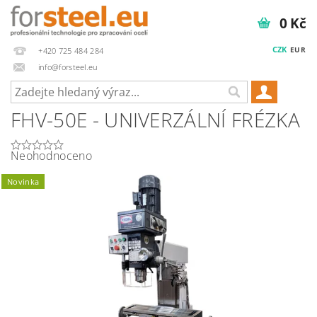
0 Kč
CZK
EUR
+420 725 484 284
info@forsteel.eu
FHV-50E - UNIVERZÁLNÍ FRÉZKA
Neohodnoceno
Novinka