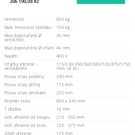
306 190,08 Kč
Hmotnost
850 kg
Max. hmotnost obrobku
150 kg
Max.doporučený Ø
35 mm
vertik.fréz.
Max.doporučený Ø vrtání
40 mm
Napětí
400 V
Otáčky vřetene -
115/230/290/360/580/720/875/1750
vertikálního
/min. (8 st.)
Posuv stolu podélný
330 mm
Posuv stolu příčný
175 mm
Posuv stolu vetrikální
255 mm
Rozměr stolu
800 x 240 mm
T drážka
16 mm
Vzd. vřetene od sloupu
210 - 550 mm
Vzd. vřetene od stolu
120 - 375 mm
Zdvih vřetene
125 mm