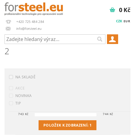
0 Kč
CZK
EUR
+420 725 484 284
info@forsteel.eu
2
NA SKLADĚ
AKCE
NOVINKA
TIP
743
Kč
744
Kč
POLOŽEK K ZOBRAZENÍ:
1