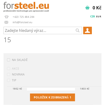
0 Kč
CZK
EUR
+420 725 484 284
info@forsteel.eu
15
NA SKLADĚ
AKCE
NOVINKA
TIP
1802
Kč
1803
Kč
POLOŽEK K ZOBRAZENÍ:
1