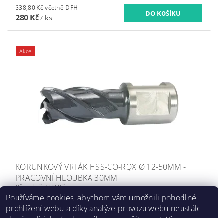
338,80 Kč včetně DPH
280 Kč
/ ks
Akce
KORUNKOVÝ VRTÁK HSS-CO-RQX Ø 12-50MM -
PRACOVNÍ HLOUBKA 30MM
Původně:
633 Kč
Ušetříte
:
až 650 Kč (–27 %)
Používáme cookies, abychom vám umožnili pohodlné
prohlížení webu a díky analýze provozu webu neustále
od 750,20 Kč včetně DPH
DETAIL
620 Kč
/ ks