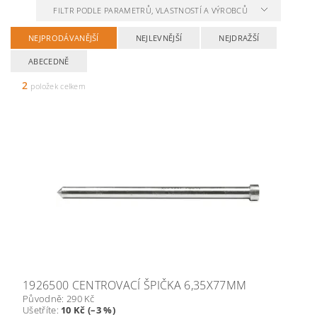
FILTR PODLE PARAMETRŮ, VLASTNOSTÍ A VÝROBCŮ
NEJPRODÁVANĚJŠÍ
NEJLEVNĚJŠÍ
NEJDRAŽŠÍ
ABECEDNĚ
2
položek celkem
1926500 CENTROVACÍ ŠPIČKA 6,35X77MM
Původně:
290 Kč
Ušetříte
:
10 Kč (–3 %)