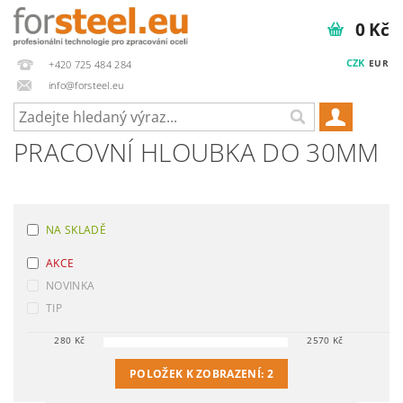
0 Kč
CZK
EUR
+420 725 484 284
info@forsteel.eu
PRACOVNÍ HLOUBKA DO 30MM
NA SKLADĚ
AKCE
NOVINKA
TIP
280
Kč
2570
Kč
POLOŽEK K ZOBRAZENÍ:
2