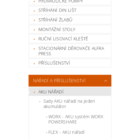
HYDRAULICKÉ PUMPY
STŘÍHÁNÍ DIN LIŠT
STŘÍHÁNÍ ŽLABŮ
MONTÁŽNÍ STOLY
RUČNÍ LISOVACÍ KLEŠTĚ
STACIONÁRNÍ DĚROVAČE ALFRA
PRESS
PŘÍSLUŠENSTVÍ
NÁŘADÍ A PŘÍSLUŠENSTVÍ
AKU NÁŘADÍ
Sady AKU nářadí na jeden
akumulátor
WORX - AKU systém WORX
POWERSHARE
FLEX - AKU nářadí