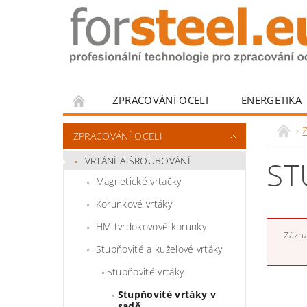
ZPRACOVÁNÍ OCELI
ENERGETIKA
HODNOCENÍ OBCHODU
Z
ZPRACOVÁNÍ OCELI
VRTÁNÍ A ŠROUBOVÁNÍ
ST
Magnetické vrtačky
Korunkové vrtáky
HM tvrdokovové korunky
Zázna
Stupňovité a kuželové vrtáky
Stupňovité vrtáky
Stupňovité vrtáky v
sadě