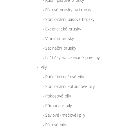
Ruční pásové brusky
Pásové brusky na trubky
Stacionární pásové brusky
Excentrické brusky
Vibrační brusky
Satinační brusky
Leštičky na lakované povrchy
Pily
Ruční kotoučové pily
Stacionární kotoučové pily
Pokosové pily
Přímočaré pily
Šavlové (mečové) pily
Pásové pily