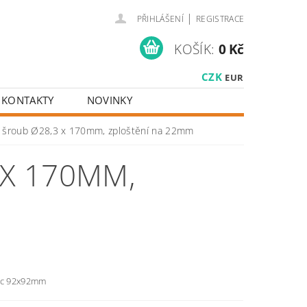
|
PŘIHLÁŠENÍ
REGISTRACE
KOŠÍK:
0 Kč
CZK
EUR
KONTAKTY
NOVINKY
í šroub Ø28,3 x 170mm, zploštění na 22mm
 X 170MM,
ec 92x92mm