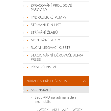
ZPRACOVÁNÍ PROUDOVÉ
PÁSOVINY
HYDRAULICKÉ PUMPY
STŘÍHÁNÍ DIN LIŠT
STŘÍHÁNÍ ŽLABŮ
MONTÁŽNÍ STOLY
RUČNÍ LISOVACÍ KLEŠTĚ
STACIONÁRNÍ DĚROVAČE ALFRA
PRESS
PŘÍSLUŠENSTVÍ
NÁŘADÍ A PŘÍSLUŠENSTVÍ
AKU NÁŘADÍ
Sady AKU nářadí na jeden
akumulátor
WORX - AKU systém WORX