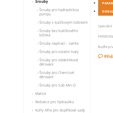
Šrouby
PARAM
Šrouby pro hydraulickou
DISKU
pumpu
Šrouby s kuličkovým ložiskem
Speciáln
Šrouby bez kuličkového
ložiska
Hmotnos
Šrouby napínací - sanita
Buďte prv
Šrouby pro ostatní tvary
Při
Šrouby pro obdelníkové
děrování
Šrouby pro čtvercové
děrování
Šrouby pro Sub Min-D
Matice
Redukce pro hydrauliku
Kufry Alfra pro doplňkové sady