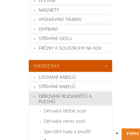
LEŠTĚNÍ
MAGNETY
VYSEKÁVÁNÍ TRUBEK
OHÝBÁNÍ
STŘÍHÁNÍ OCELI
FRÉZKY A SOUSTRUHY NA KOV
ENERGETIKA
LISOVÁNÍ KABELŮ
STŘÍHÁNÍ KABELŮ
DĚROVÁNÍ ROZVADĚČŮ A
PLECHŮ
Děrování běžné oceli
Děrování nerez oceli
Speciální tvary a použití
POPIS