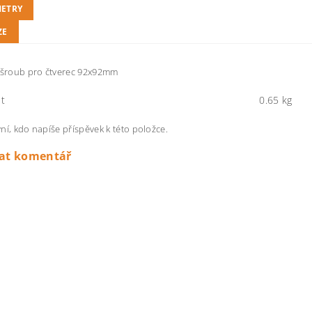
ETRY
ZE
í šroub pro čtverec 92x92mm
t
0.65 kg
ní, kdo napíše příspěvek k této položce.
dat komentář