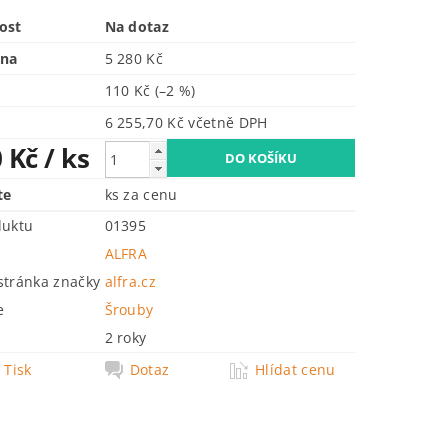
ost
Na dotaz
ena
5 280 Kč
110 Kč
(–2 %)
6 255,70 Kč včetně DPH
0 Kč
/ ks
te
ks za cenu
duktu
01395
ALFRA
tránka značky
alfra.cz
e
Šrouby
2 roky
Tisk
Dotaz
Hlídat cenu