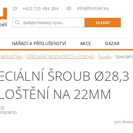
info@forsteel.eu
+420 725 484 284
NÁŘADÍ A PŘÍSLUŠENSTVÍ
AKCE
BAZAR
ENERGETIKA
DĚROVÁNÍ ROZVADĚČŮ A PLECHŮ
Šrouby
Speciáln
ECIÁLNÍ ŠROUB Ø28,3
LOŠTĚNÍ NA 22MM
noceno
pro čtver