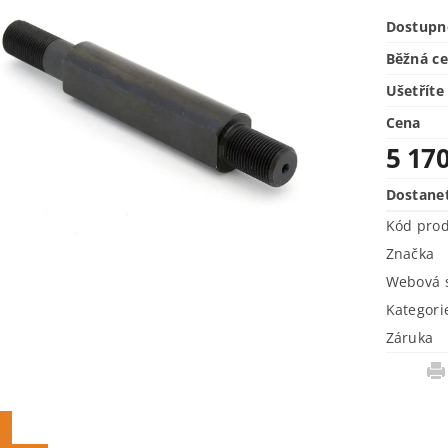
Dostupn
Běžná c
Ušetříte
Cena
5 17
Dostane
Kód pro
Značka
Webová s
Kategori
Záruka