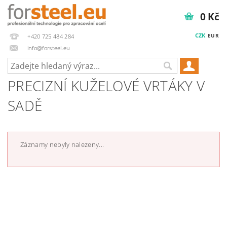
0 Kč
CZK
EUR
+420 725 484 284
info@forsteel.eu
PRECIZNÍ KUŽELOVÉ VRTÁKY V
SADĚ
Záznamy nebyly nalezeny...