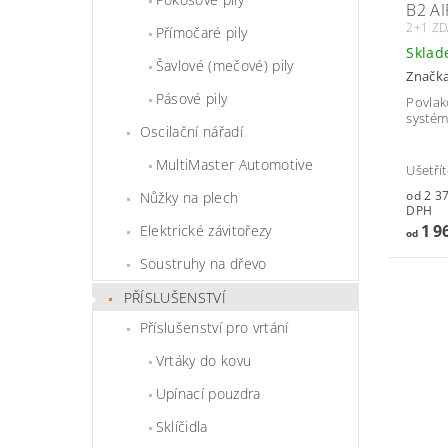
B2 AI
2+1 Z
Přímočaré pily
Skla
Šavlové (mečové) pily
Značk
Pásové pily
Povlak
systém
Oscilační nářadí
MultiMaster Automotive
Ušetří
od 2 371,
Nůžky na plech
DPH
1 9
Elektrické závitořezy
od
Soustruhy na dřevo
PŘÍSLUŠENSTVÍ
Příslušenství pro vrtání
Vrtáky do kovu
Upínací pouzdra
Sklíčidla