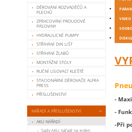
DĚROVÁNÍ ROZVADĚČŮ A
PARAM
PLECHŮ
VIDEO
ZPRACOVÁNÍ PROUDOVÉ
PÁSOVINY
SOUB
HYDRAULICKÉ PUMPY
DISKU
STŘÍHÁNÍ DIN LIŠT
STŘÍHÁNÍ ŽLABŮ
VY
MONTÁŽNÍ STOLY
RUČNÍ LISOVACÍ KLEŠTĚ
STACIONÁRNÍ DĚROVAČE ALFRA
Pneu
PRESS
PŘÍSLUŠENSTVÍ
- Max
- Fun
NÁŘADÍ A PŘÍSLUŠENSTVÍ
AKU NÁŘADÍ
-Při p
Sady AKU nářadí na jeden