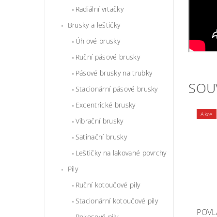
Radiální vrtačky
Brusky a leštičky
Úhlové brusky
Ruční pásové brusky
Pásové brusky na trubky
SOU
Stacionární pásové brusky
Excentrické brusky
Akce
Vibrační brusky
Satinační brusky
Leštičky na lakované povrchy
Pily
Ruční kotoučové pily
Stacionární kotoučové pily
POVL
Pokosové pily