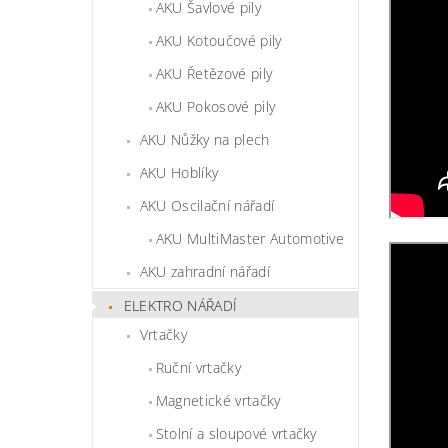
AKU Šavlové pily
AKU Kotoučové pily
AKU Řetězové pily
AKU Pokosové pily
AKU Nůžky na plech
AKU Hoblíky
AKU Oscilační nářadí
AKU MultiMaster Automotive
AKU zahradní nářadí
ELEKTRO NÁŘADÍ
Vrtačky
Ruční vrtačky
Magnetické vrtačky
Stolní a sloupové vrtačky