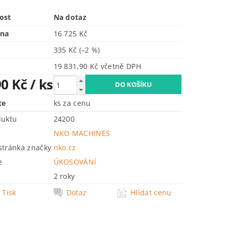
ost
Na dotaz
ena
16 725 Kč
335 Kč
(–2 %)
19 831,90 Kč včetně DPH
90 Kč
/ ks
te
ks za cenu
duktu
24200
NKO MACHINES
tránka značky
nko.cz
e
ÚKOSOVÁNÍ
2 roky
Tisk
Dotaz
Hlídat cenu