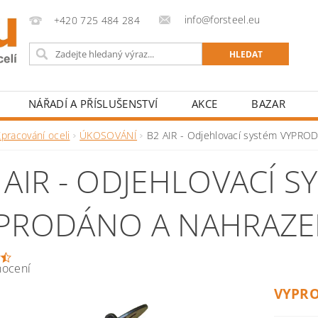
info@forsteel.eu
+420 725 484 284
NÁŘADÍ A PŘÍSLUŠENSTVÍ
AKCE
BAZAR
pracování oceli
ÚKOSOVÁNÍ
B2 AIR - Odjehlovací systém VYP
 AIR - ODJEHLOVACÍ S
PRODÁNO A NAHRAZE
nocení
VYPRO