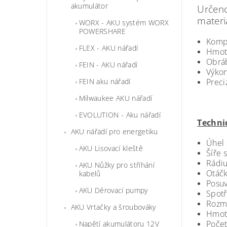
akumulátor
Určeno
materi
WORX - AKU systém WORX
POWERSHARE
Kompa
FLEX - AKU nářadí
Hmotn
Obráb
FEIN - AKU nářadí
Výkon
FEIN aku nářadí
Preci
Milwaukee AKU nářadí
EVOLUTION - Aku nářadí
Techni
AKU nářadí pro energetiku
Úhel 
AKU Lisovací kleště
Šíře 
Rádiu
AKU Nůžky pro stříhání
Otáčk
kabelů
Posuv
AKU Děrovací pumpy
Spotř
Rozmě
AKU Vrtačky a šroubováky
Hmot
Počet
Napětí akumulátoru 12V