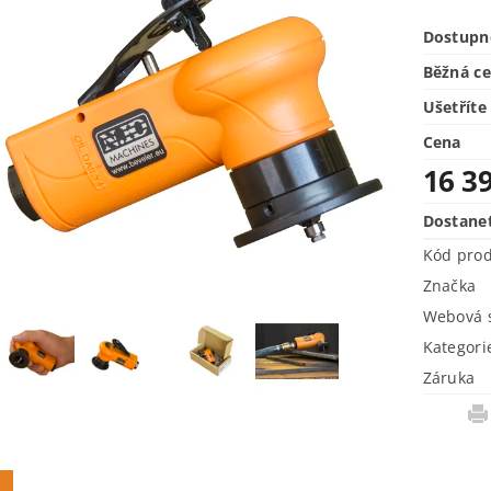
Dostupn
Běžná c
Ušetříte
Cena
16 3
Dostane
Kód pro
Značka
Webová s
Kategori
Záruka