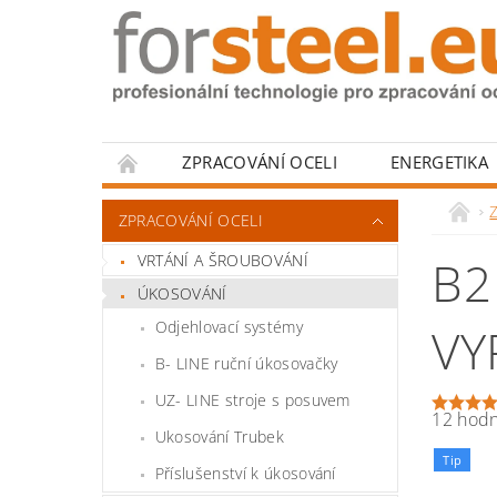
ZPRACOVÁNÍ OCELI
ENERGETIKA
HODNOCENÍ OBCHODU
Z
ZPRACOVÁNÍ OCELI
VRTÁNÍ A ŠROUBOVÁNÍ
B2
ÚKOSOVÁNÍ
Odjehlovací systémy
VY
B- LINE ruční úkosovačky
UZ- LINE stroje s posuvem
12 hod
Ukosování Trubek
Tip
Příslušenství k úkosování