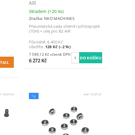
AIR
Skladem
(>20 ks)
Značka:
NKO MACHINES
Pneumatická sada včetně rychlospojek
(10m) + olej pro B2 AIR
Původně:
6 400 Kč
Ušetříte
:
128 Kč (–2 %)
7 589,12 Kč včetně DPH
6 272 Kč
TAIL
d:
7252F_04
Kód:
7252F_01
Tip