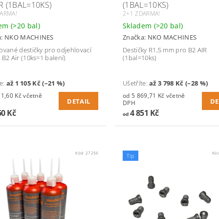
R (1BAL=10KS)
(1BAL=10KS)
DARMA!
2+1 ZDARMA!
dem
(>20 bal)
Skladem
(>20 bal)
a:
NKO MACHINES
Značka:
NKO MACHINES
ované destičky pro odjehlovací
Destičky R1,5 mm pro B2 AIR
 B2 Air (10ks=1 balení)
(1bal=10ks)
te
:
až 1 105 Kč (–21 %)
Ušetříte
:
až 3 798 Kč (–28 %)
60 Kč včetně
od 5 869,71 Kč včetně
DETAIL
DE
DPH
60 Kč
4 851 Kč
od
Kód:
27256
Kó
Tip