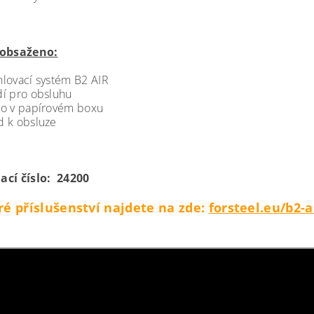
 obsaženo:
lovací systém B2 AIR
í pro obsluhu
o v papírovém boxu
 k obsluze
ací číslo: 24200
é příslušenství najdete na zde:
forsteel.eu/b2-a