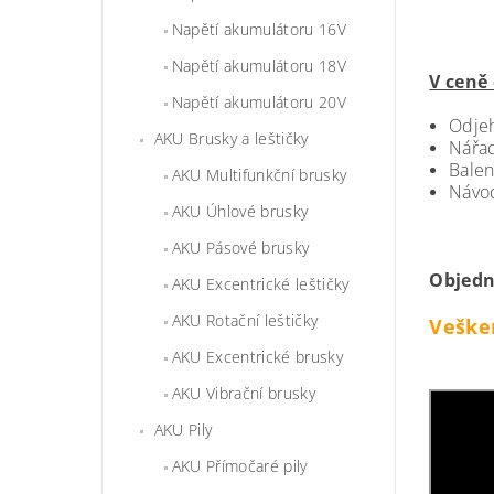
Napětí akumulátoru 16V
Napětí akumulátoru 18V
V ceně
Napětí akumulátoru 20V
Odjeh
AKU Brusky a leštičky
Nářad
Balen
AKU Multifunkční brusky
Návod
AKU Úhlové brusky
AKU Pásové brusky
Objedn
AKU Excentrické leštičky
AKU Rotační leštičky
Vešker
AKU Excentrické brusky
AKU Vibrační brusky
AKU Pily
AKU Přímočaré pily