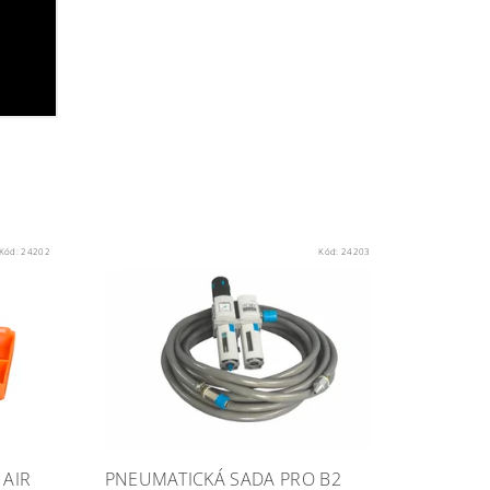
Kód:
24202
Kód:
24203
 AIR
PNEUMATICKÁ SADA PRO B2