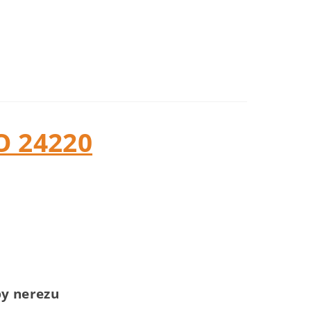
 24220
py nerezu