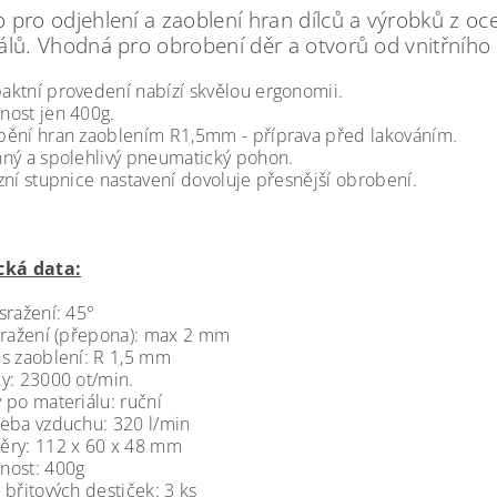
 pro odjehlení a zaoblení hran dílců a výrobků z oceli
álů. Vhodná pro obrobení děr a otvorů od vnitřníh
ktní provedení nabízí skvělou ergonomii.
ost jen 400g.
ění hran zaoblením R1,5mm - příprava před lakováním.
ný a spolehlivý pneumatický pohon.
zní stupnice nastavení dovoluje přesnější obrobení.
cká data:
sražení: 45°
sražení (přepona): max 2 mm
s zaoblení: R 1,5 mm
y: 23000 ot/min.
 po materiálu: ruční
eba vzduchu: 320 l/min
ry: 112 x 60 x 48 mm
nost: 400g
 břitových destiček: 3 ks