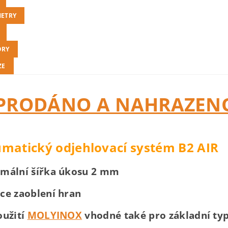
ETRY
ORY
ZE
PRODÁNO A NAHRAZENO
matický odjehlovací systém B2 AIR
imální šířka úkosu 2 mm
kce zaoblení hran
oužití
MOLYINOX
vhodné také pro základní ty