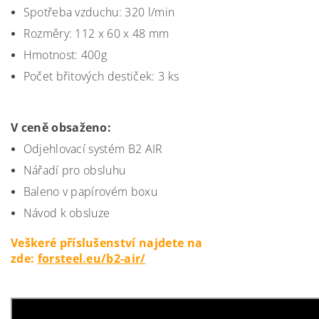
Spotřeba vzduchu: 320 l/min
Rozměry: 112 x 60 x 48 mm
Hmotnost: 400g
Počet břitových destiček: 3 ks
V ceně obsaženo:
Odjehlovací systém B2 AIR
Nářadí pro obsluhu
Baleno v papírovém boxu
Návod k obsluze
Veškeré příslušenství najdete na
zde:
forsteel.eu/b2-air/