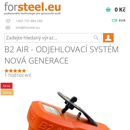
0 Kč
CZK
EUR
+420 725 484 284
info@forsteel.eu
B2 AIR - ODJEHLOVACÍ SYSTÉM
NOVÁ GENERACE
1 hodnocení
Akce
Sleva