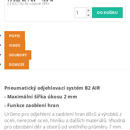
23 657,92 Kč včetně DPH
POPIS
VIDEO
SOUBORY
DISKUZE
Pneumatický odjehlovací systém B2 AIR
- Maximální šířka úkosu 2 mm
- Funkce zaoblení hran
Určeno pro odjehlení a zaoblení hran dílců a výrobků z
oceli, nerezové oceli, hliníku a dalších materiálů. Vhodná
pro obrobení děr a otvorů od vnitřního průměru 7 mm.