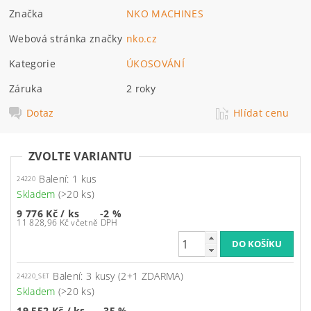
Značka
NKO MACHINES
Webová stránka značky
nko.cz
Kategorie
ÚKOSOVÁNÍ
Záruka
2 roky
Dotaz
Hlídat cenu
ZVOLTE VARIANTU
Balení: 1 kus
24220
Skladem
(>20 ks)
9 776 Kč
/ ks
-2 %
11 828,96 Kč včetně DPH
Balení: 3 kusy (2+1 ZDARMA)
24220_SET
Skladem
(>20 ks)
19 552 Kč
/ ks
-35 %