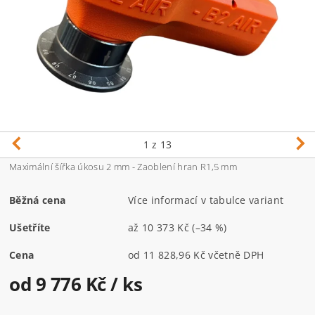
1
z 13
Maximální šířka úkosu 2 mm - Zaoblení hran R1,5 mm
Běžná cena
Více informací v tabulce variant
Ušetříte
až
10 373 Kč
(–34 %)
Cena
od 11 828,96 Kč včetně DPH
od 9 776 Kč
/ ks