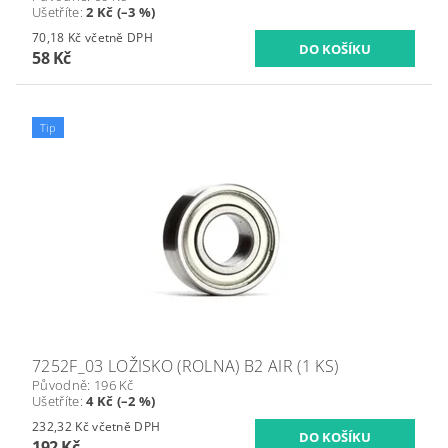
Ušetříte
:
2 Kč (–3 %)
70,18 Kč včetně DPH
58 Kč
Tip
7252F_03 LOŽISKO (ROLNA) B2 AIR (1 KS)
Původně:
196 Kč
Ušetříte
:
4 Kč (–2 %)
232,32 Kč včetně DPH
192 Kč