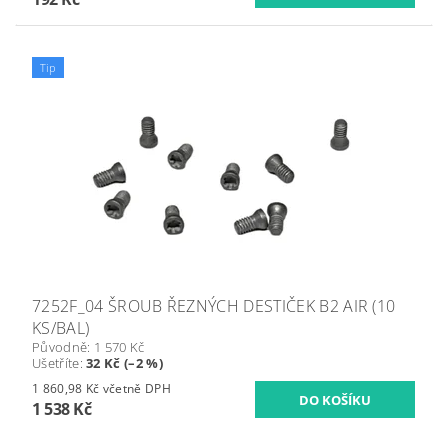
Tip
7252F_04 ŠROUB ŘEZNÝCH DESTIČEK B2 AIR (10
KS/BAL)
Původně:
1 570 Kč
Ušetříte
:
32 Kč (–2 %)
1 860,98 Kč včetně DPH
1 538 Kč