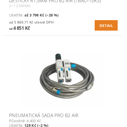
DESTIČKY R1,5MM PRO B2 AIR (1BAL=10KS)
2+1 ZDARMA!
Ušetříte
:
až 3 798 Kč (–28 %)
od 5 869,71 Kč včetně DPH
DETAIL
4 851 Kč
od
PNEUMATICKÁ SADA PRO B2 AIR
Původně:
6 400 Kč
Ušetříte
:
128 Kč (–2 %)