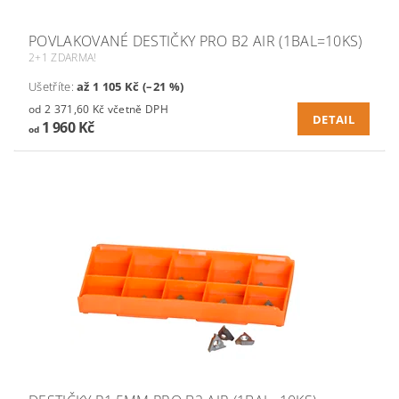
POVLAKOVANÉ DESTIČKY PRO B2 AIR (1BAL=10KS)
2+1 ZDARMA!
Ušetříte
:
až 1 105 Kč (–21 %)
od 2 371,60 Kč včetně DPH
DETAIL
1 960 Kč
od