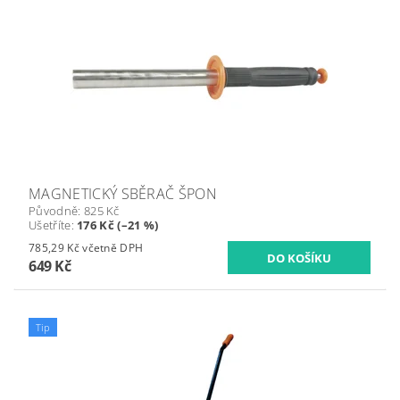
MAGNETICKÝ SBĚRAČ ŠPON
Původně:
825 Kč
Ušetříte
:
176 Kč (–21 %)
785,29 Kč včetně DPH
649 Kč
Tip