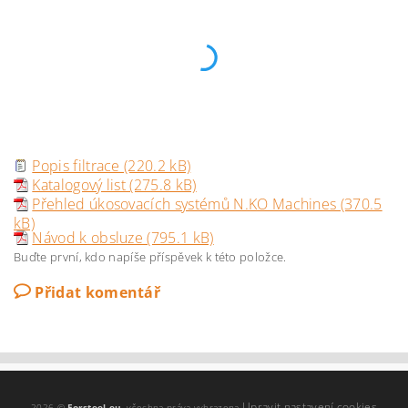
Popis filtrace (220.2 kB)
Katalogový list (275.8 kB)
Přehled úkosovacích systémů N.KO Machines (370.5
kB)
Návod k obsluze (795.1 kB)
Buďte první, kdo napíše příspěvek k této položce.
Přidat komentář
Upravit nastavení cookies
2026 ©
Forsteel.eu
, všechna práva vyhrazena