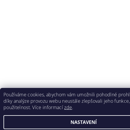
Používáme cookies, abychom vám umožnili pohodlné prohl
díky analýze provozu webu neustále zlepšovali jeho funkce,
použitelnost. Více informací
zde
.
NASTAVENÍ