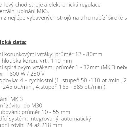
o-levý chod stroje a elektronická regulace
erzální upínání MK3.
n z nejlépe vybavených strojů na trhu nabízí široké 
ická data:
ní korunkovými vrtáky: průměr 12 - 80mm
 hloubka korun. vrt.: 110 mm
ní spirálovým vrtákem: průměr 1 - 32mm (MK 3 nebo 
r: 1800 W / 230 V
odovka: 4 – rychlostní
(1. stupeň 50 -110 ot./min., 2
- 245 ot./min., 4.stupeň 165 - 385 ot./min.)
ání: MK 3
ní závitu: do M30
ubování: průměr 10 - 55 mm
dící systém: integrovaný, automatický
adní zdvih: 24 až 218 mm