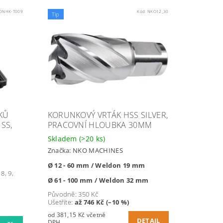
DNHK-T009
Kód:
NKO12_30
Tip
KŮ
KORUNKOVÝ VRTÁK HSS SILVER,
SS,
PRACOVNÍ HLOUBKA 30MM
Skladem
(>20 ks)
Značka:
NKO MACHINES
Ø 12 - 60 mm / Weldon 19 mm
8, 9,
Ø 61 - 100 mm / Weldon 32 mm
Původně:
350 Kč
Ušetříte
:
až 746 Kč (–10 %)
od 381,15 Kč včetně
DETAIL
DPH