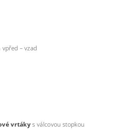
m vpřed – vzad
ové vrtáky
s válcovou stopkou