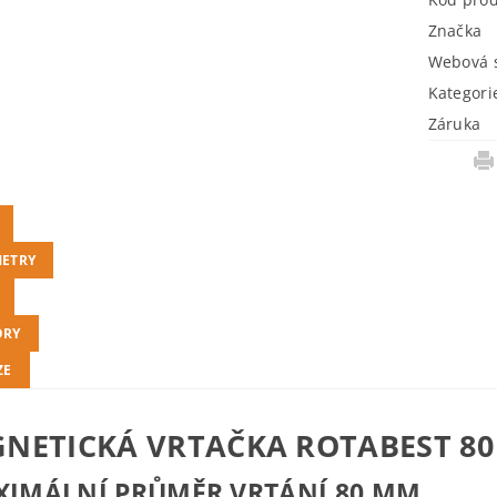
Značka
Webová s
Kategori
Záruka
ETRY
ORY
ZE
NETICKÁ VRTAČKA ROTABEST 80 
XIMÁLNÍ PRŮMĚR VRTÁNÍ 80 MM