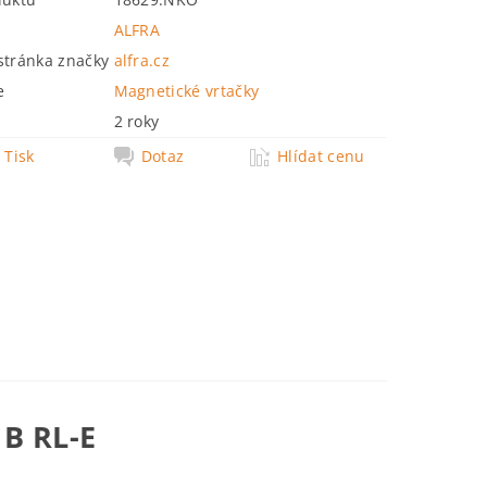
ALFRA
tránka značky
alfra.cz
e
Magnetické vrtačky
2 roky
Tisk
Dotaz
Hlídat cenu
B RL-E