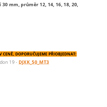
í 30 mm, průměr 12, 14, 16, 18, 20,
 CENĚ, DOPORUČUJEME PŘIOBJEDNAT:
ldon 19 -
DJXK_50_MT3