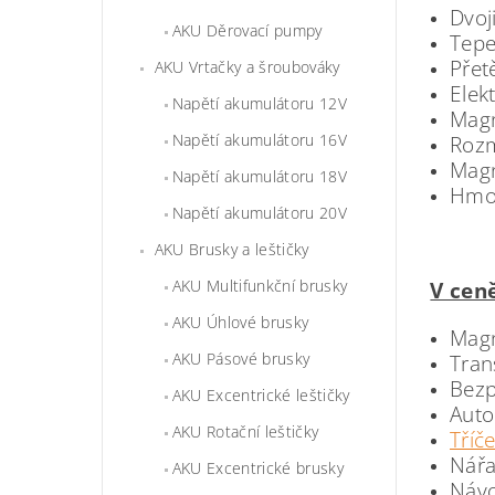
Dvoj
AKU Děrovací pumpy
Tepe
Přet
AKU Vrtačky a šroubováky
Elek
Napětí akumulátoru 12V
Magn
Napětí akumulátoru 16V
Rozm
Magn
Napětí akumulátoru 18V
Hmot
Napětí akumulátoru 20V
AKU Brusky a leštičky
AKU Multifunkční brusky
V cen
AKU Úhlové brusky
Magn
AKU Pásové brusky
Tran
Bezp
AKU Excentrické leštičky
Auto
AKU Rotační leštičky
Tříče
Nářa
AKU Excentrické brusky
Návo