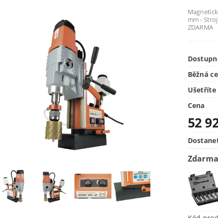
Magnetická
mm - Stro
ZDARMA
Dostupn
Běžná c
Ušetříte
Cena
52 9
Dostane
Zdarma
Kód pro