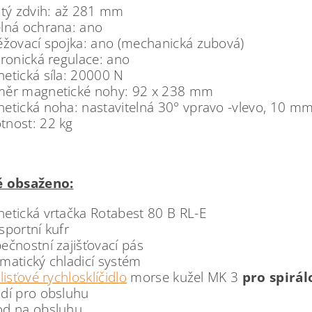
itý zdvih: až 281 mm
lná ochrana: ano
ěžovací spojka: ano (mechanická zubová)
tronická regulace: ano
etická síla: 20000 N
ěr magnetické nohy: 92 x 238 mm
etická noha: nastavitelná 30° vpravo -vlevo, 10 m
nost: 22 kg
ě obsaženo:
etická vrtačka Rotabest 80 B RL-E
sportní kufr
ečnostní zajišťovací pás
matický chladicí systém
lisťové rychlosklíčidlo
morse kužel MK 3
pro spirál
dí pro obsluhu
d na obsluhu