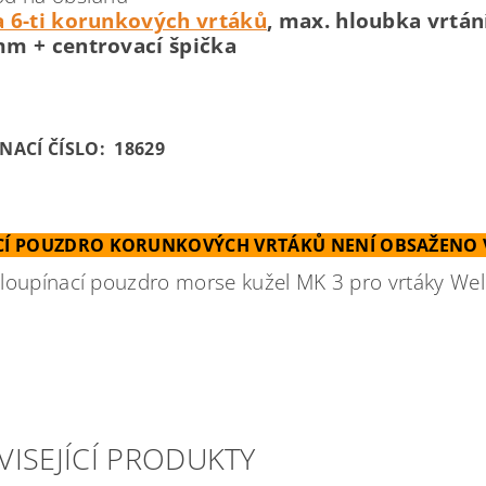
 6-ti korunkových vrtáků
, max. hloubka vrtán
mm + centrovací špička
NACÍ ČÍSLO: 18629
CÍ POUZDRO KORUNKOVÝCH VRTÁKŮ NENÍ OBSAŽENO V
loupínací pouzdro morse kužel MK 3 pro vrtáky We
VISEJÍCÍ PRODUKTY