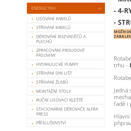
ENERGETIKA
- 4-
LISOVÁNÍ KABELŮ
- ST
STŘÍHÁNÍ KABELŮ
MOŽNOST
DĚROVÁNÍ ROZVADĚČŮ A
ZABALEN
PLECHŮ
ZPRACOVÁNÍ PROUDOVÉ
PÁSOVINY
Rotabe
HYDRAULICKÉ PUMPY
trhu -
STŘÍHÁNÍ DIN LIŠT
Rotabe
STŘÍHÁNÍ ŽLABŮ
Jedná 
MONTÁŽNÍ STOLY
mechan
RUČNÍ LISOVACÍ KLEŠTĚ
řadě i
STACIONÁRNÍ DĚROVAČE ALFRA
PRESS
Hlavní
připra
PŘÍSLUŠENSTVÍ