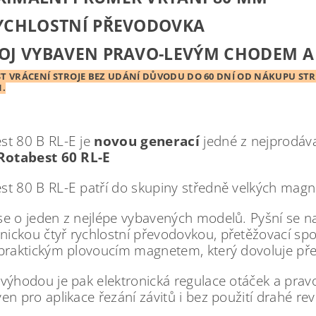
RYCHLOSTNÍ PŘEVODOVKA
ROJ VYBAVEN PRAVO-LEVÝM CHODEM A
 VRÁCENÍ STROJE BEZ UDÁNÍ DŮVODU DO 60 DNÍ OD NÁKUPU STRO
.
st 80 B RL-E je
novou generací
jedné z nejprodáv
Rotabest 60 RL-E
st 80 B RL-E patří do skupiny středně velkých magne
se o jeden z nejlépe vybavených modelů. Pyšní se n
ickou čtyř rychlostní převodovkou, přetěžovací spo
 praktickým plovoucím magnetem, který dovoluje pře
 výhodou je pak elektronická regulace otáček a pravo
ven pro aplikace řezání závitů i bez použití drahé rev