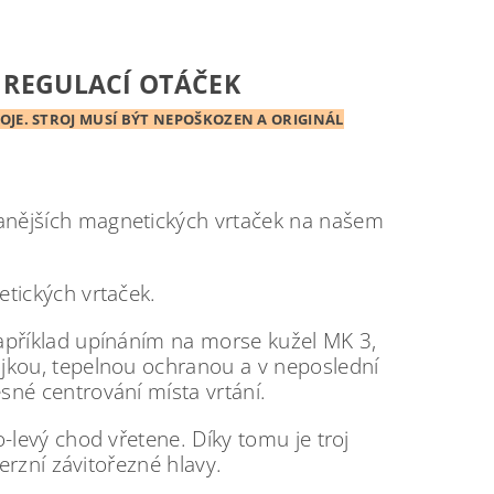
 REGULACÍ OTÁČEK
JE. STROJ MUSÍ BÝT NEPOŠKOZEN A ORIGINÁL
anějších magnetických vrtaček na našem
tických vrtaček.
apříklad upínáním na morse kužel MK 3,
jkou, tepelnou ochranou a v neposlední
sné centrování místa vrtání.
-levý chod vřetene. Díky tomu je troj
erzní závitořezné hlavy.