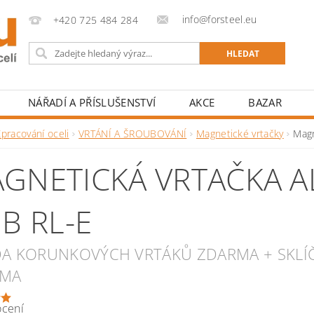
info@forsteel.eu
+420 725 484 284
NÁŘADÍ A PŘÍSLUŠENSTVÍ
AKCE
BAZAR
pracování oceli
VRTÁNÍ A ŠROUBOVÁNÍ
Magnetické vrtačky
Magn
GNETICKÁ VRTAČKA A
 B RL-E
DA KORUNKOVÝCH VRTÁKŮ ZDARMA + SKLÍČ
RMA
ocení