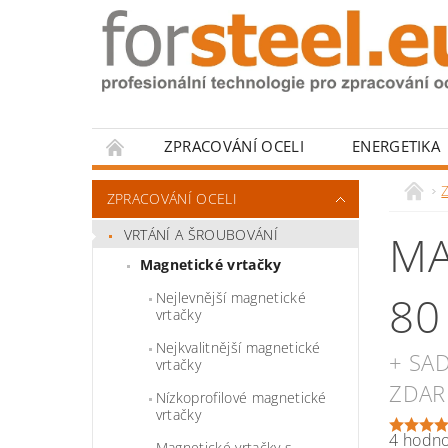
ZPRACOVÁNÍ OCELI
ENERGETIKA
HODNOCENÍ OBCHODU
Z
ZPRACOVÁNÍ OCELI
VRTÁNÍ A ŠROUBOVÁNÍ
MA
Magnetické vrtačky
80
Nejlevnější magnetické
vrtačky
Nejkvalitnější magnetické
+ SA
vrtačky
ZDA
Nízkoprofilové magnetické
vrtačky
4 hodn
Magnetické vrtačky s