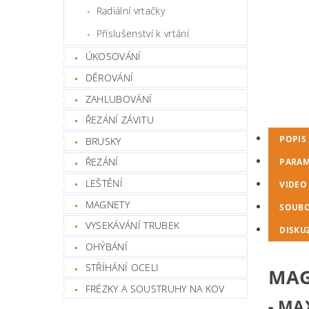
Radiální vrtačky
Příslušenství k vrtání
ÚKOSOVÁNÍ
DĚROVÁNÍ
ZAHLUBOVÁNÍ
ŘEZÁNÍ ZÁVITU
POPIS
BRUSKY
ŘEZÁNÍ
PARAM
LEŠTĚNÍ
VIDEO
MAGNETY
SOUB
VYSEKÁVÁNÍ TRUBEK
DISKU
OHÝBÁNÍ
STŘÍHÁNÍ OCELI
MAG
FRÉZKY A SOUSTRUHY NA KOV
- MA