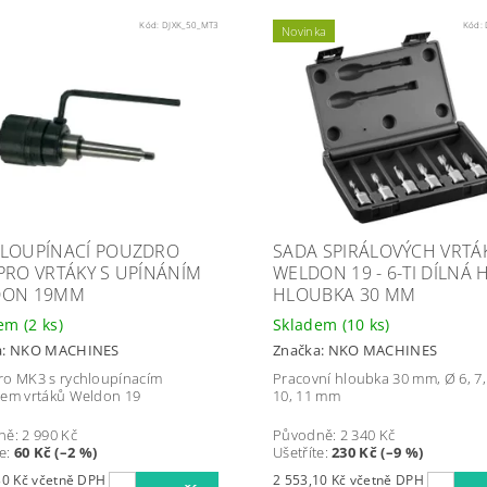
Kód:
DJXK_50_MT3
Kód:
Novinka
LOUPÍNACÍ POUZDRO
SADA SPIRÁLOVÝCH VRTÁ
PRO VRTÁKY S UPÍNÁNÍM
WELDON 19 - 6-TI DÍLNÁ H
DON 19MM
HLOUBKA 30 MM
dem
(2 ks)
Skladem
(10 ks)
a:
NKO MACHINES
Značka:
NKO MACHINES
o MK3 s rychloupínacím
Pracovní hloubka 30 mm, Ø 6, 7, 
em vrtáků Weldon 19
10, 11 mm
ně:
2 990 Kč
Původně:
2 340 Kč
te
:
60 Kč (–2 %)
Ušetříte
:
230 Kč (–9 %)
3 545,30 Kč včetně DPH
2 553,10 Kč včetně DPH