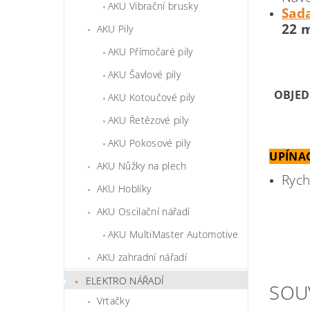
AKU Vibrační brusky
Sada
22 
AKU Pily
AKU Přímočaré pily
AKU Šavlové pily
OBJED
AKU Kotoučové pily
AKU Řetězové pily
AKU Pokosové pily
UPÍNA
AKU Nůžky na plech
Rych
AKU Hoblíky
AKU Oscilační nářadí
AKU MultiMaster Automotive
AKU zahradní nářadí
ELEKTRO NÁŘADÍ
SOU
Vrtačky