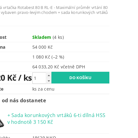
 vrtačka Rotabest 80 B RL-E - Maximální průměr vrtání 80
j vybaven pravo-levým chodem + sada korunkových vrtáků
ost
Skladem
(4 ks)
ena
54 000 Kč
1 080 Kč
(–2 %)
64 033,20 Kč včetně DPH
20 Kč
/ ks
te
ks za cenu
 od nás dostanete
+ Sada korunkových vrtáků 6-ti dílná HSS
v hodnotě 3 150 Kč
duktu
18629.NKO