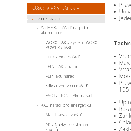
Prav
NÁŘADÍ A PŘÍSLUŠENSTVÍ
Univ
Jede
AKU NÁŘADÍ
Sady AKU nářadí na jeden
akumulátor
WORX - AKU systém WORX
Techn
POWERSHARE
Vrtá
FLEX - AKU nářadí
Max.
FEIN - AKU nářadí
Vrtá
Moto
FEIN aku nářadí
Přev
Milwaukee AKU nářadí
105 
EVOLUTION - Aku nářadí
Upín
AKU nářadí pro energetiku
Řezá
Zahl
AKU Lisovací kleště
Chla
AKU Nůžky pro stříhání
Zákl
kabelů