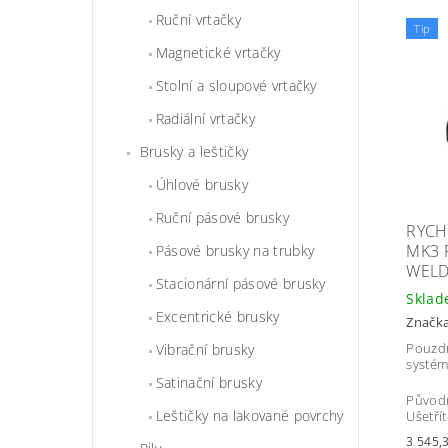
Ruční vrtačky
Tip
Magnetické vrtačky
Stolní a sloupové vrtačky
Radiální vrtačky
Brusky a leštičky
Úhlové brusky
Ruční pásové brusky
RYCH
MK3 
Pásové brusky na trubky
WEL
Stacionární pásové brusky
Skla
Excentrické brusky
Značk
Pouzdr
Vibrační brusky
systém
Satinační brusky
Původ
Leštičky na lakované povrchy
Ušetří