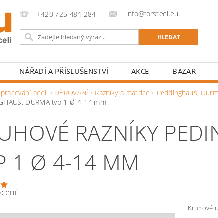
info@forsteel.eu
+420 725 484 284
NÁŘADÍ A PŘÍSLUŠENSTVÍ
AKCE
BAZAR
pracování oceli
DĚROVÁNÍ
Razníky a matrice
Peddinghaus, Durm
GHAUS, DURMA typ 1 Ø 4-14 mm
UHOVÉ RAZNÍKY PED
P 1 Ø 4-14 MM
ocení
Kruhové r