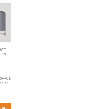
ICE
 13
NGHAUS,
erancí
TAIL