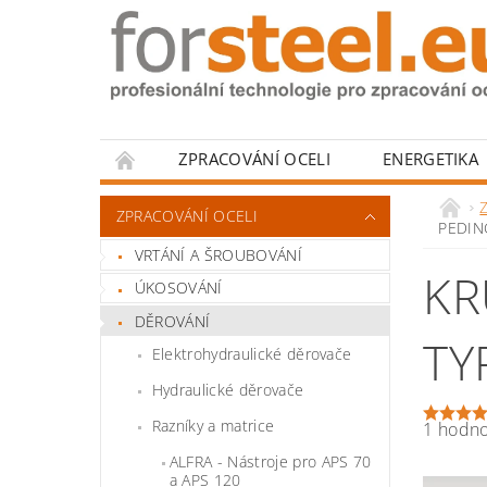
ZPRACOVÁNÍ OCELI
ENERGETIKA
HODNOCENÍ OBCHODU
Z
ZPRACOVÁNÍ OCELI
PEDIN
VRTÁNÍ A ŠROUBOVÁNÍ
KR
ÚKOSOVÁNÍ
DĚROVÁNÍ
TY
Elektrohydraulické děrovače
Hydraulické děrovače
Razníky a matrice
1 hodn
ALFRA - Nástroje pro APS 70
a APS 120