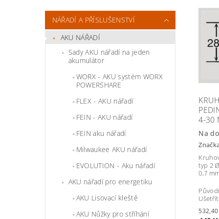
NÁŘADÍ A PŘÍSLUŠENSTVÍ
AKU NÁŘADÍ
Sady AKU nářadí na jeden
akumulátor
WORX - AKU systém WORX
POWERSHARE
KRUH
FLEX - AKU nářadí
PEDI
FEIN - AKU nářadí
4-30
Na do
FEIN aku nářadí
Značk
Milwaukee AKU nářadí
Kruho
EVOLUTION - Aku nářadí
typ 2 
0,7 m
AKU nářadí pro energetiku
Původ
AKU Lisovací kleště
Ušetří
AKU Nůžky pro stříhání