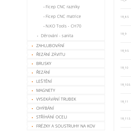
1R_8
Ficep CNC razníky
Ficep CNC matrice
1R_8.5
N.KO Tools - CH70
1R_9
Děrování - sanita
ZAHLUBOVÁNÍ
1R_9.5
ŘEZÁNÍ ZÁVITU
BRUSKY
1R_10
ŘEZÁNÍ
LEŠTĚNÍ
1R_10.5
MAGNETY
VYSEKÁVÁNÍ TRUBEK
1R_11
OHÝBÁNÍ
STŘÍHÁNÍ OCELI
1R_11.5
FRÉZKY A SOUSTRUHY NA KOV