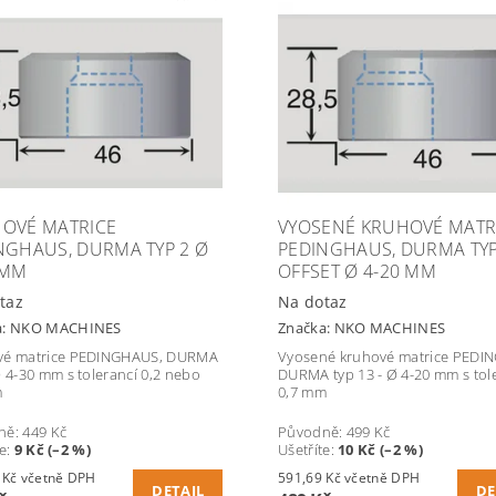
OVÉ MATRICE
VYOSENÉ KRUHOVÉ MATR
NGHAUS, DURMA TYP 2 Ø
PEDINGHAUS, DURMA TYP
 MM
OFFSET Ø 4-20 MM
taz
Na dotaz
a:
NKO MACHINES
Značka:
NKO MACHINES
vé matrice PEDINGHAUS, DURMA
Vyosené kruhové matrice PEDI
Ø 4-30 mm s tolerancí 0,2 nebo
DURMA typ 13 - Ø 4-20 mm s tol
m
0,7 mm
ně:
449 Kč
Původně:
499 Kč
te
:
9 Kč (–2 %)
Ušetříte
:
10 Kč (–2 %)
532,40 Kč včetně DPH
591,69 Kč včetně DPH
DETAIL
DE