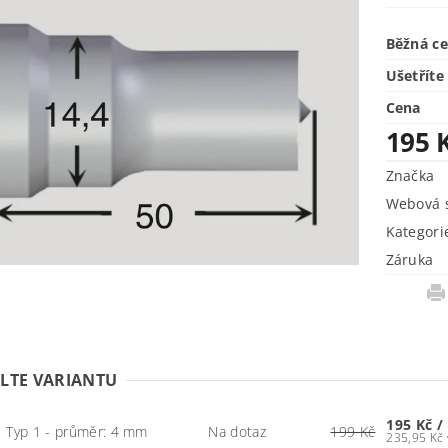
Běžná c
Ušetříte
Cena
195 
Značka
Webová s
Kategori
Záruka
LTE VARIANTU
195 Kč
/
Typ 1 - průměr: 4 mm
Na dotaz
199 Kč