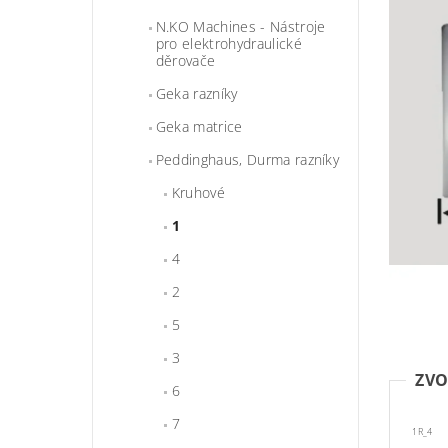
N.KO Machines - Nástroje
pro elektrohydraulické
děrovače
Geka razníky
Geka matrice
Peddinghaus, Durma razníky
Kruhové
1
4
2
5
3
ZVO
6
7
1R_4