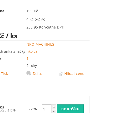
ena
199 Kč
4 Kč
(–2 %)
235,95 Kč včetně DPH
Kč
/ ks
NKO MACHINES
tránka značky
nko.cz
e
1
2 roky
Tisk
Dotaz
Hlídat cenu
 ks
-2 %
235,95 Kč včetně DPH