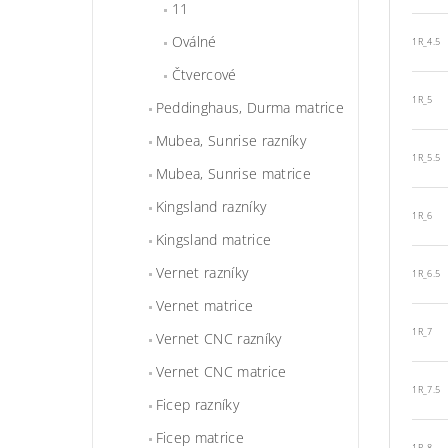
11
Oválné
1R_4.5
Čtvercové
1R_5
Peddinghaus, Durma matrice
Mubea, Sunrise razníky
1R_5.5
Mubea, Sunrise matrice
Kingsland razníky
1R_6
Kingsland matrice
Vernet razníky
1R_6.5
Vernet matrice
1R_7
Vernet CNC razníky
Vernet CNC matrice
1R_7.5
Ficep razníky
Ficep matrice