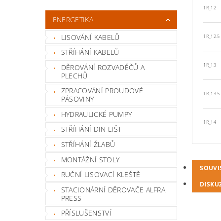
1R_12
ENERGETIKA
LISOVÁNÍ KABELŮ
1R_12.5
STŘÍHÁNÍ KABELŮ
1R_13
DĚROVÁNÍ ROZVADĚČŮ A
PLECHŮ
ZPRACOVÁNÍ PROUDOVÉ
1R_13.5
PÁSOVINY
HYDRAULICKÉ PUMPY
1R_14
STŘÍHÁNÍ DIN LIŠT
STŘÍHÁNÍ ŽLABŮ
MONTÁŽNÍ STOLY
SOUVI
RUČNÍ LISOVACÍ KLEŠTĚ
DISKU
STACIONÁRNÍ DĚROVAČE ALFRA
PRESS
PŘÍSLUŠENSTVÍ