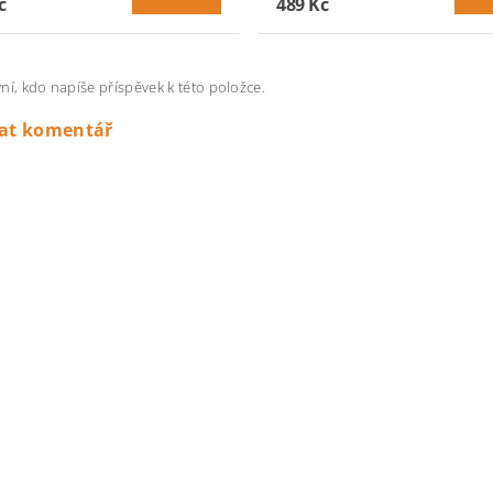
č
489 Kč
ní, kdo napíše příspěvek k této položce.
dat komentář