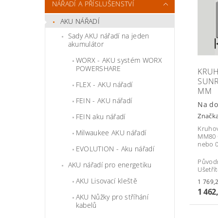
NÁŘADÍ A PŘÍSLUŠENSTVÍ
AKU NÁŘADÍ
Sady AKU nářadí na jeden
akumulátor
WORX - AKU systém WORX
POWERSHARE
KRUH
SUNR
FLEX - AKU nářadí
MM
FEIN - AKU nářadí
Na do
Značk
FEIN aku nářadí
Kruhov
Milwaukee AKU nářadí
MM80 Ø
nebo 
EVOLUTION - Aku nářadí
Původ
AKU nářadí pro energetiku
Ušetří
AKU Lisovací kleště
1 462
AKU Nůžky pro stříhání
kabelů