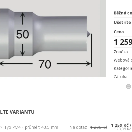
Běžná c
Ušetříte
Cena
1 25
Značka
Webová s
Kategori
Záruka
LTE VARIANTU
1 259 Kč
/
Typ PM4 - průměr: 40,5 mm
Na dotaz
1 285 Kč
.5