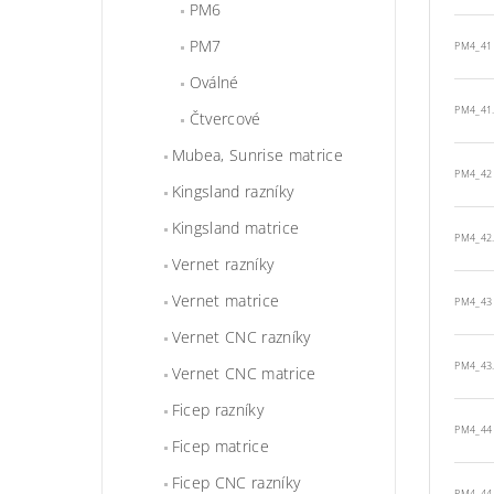
PM6
PM7
PM4_41
Oválné
PM4_41
Čtvercové
Mubea, Sunrise matrice
PM4_42
Kingsland razníky
Kingsland matrice
PM4_42
Vernet razníky
Vernet matrice
PM4_43
Vernet CNC razníky
PM4_43
Vernet CNC matrice
Ficep razníky
PM4_44
Ficep matrice
Ficep CNC razníky