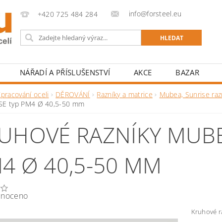
info@forsteel.eu
+420 725 484 284
NÁŘADÍ A PŘÍSLUŠENSTVÍ
AKCE
BAZAR
pracování oceli
DĚROVÁNÍ
Razníky a matrice
Mubea, Sunrise raz
SE typ PM4 Ø 40,5-50 mm
UHOVÉ RAZNÍKY MUBE
4 Ø 40,5-50 MM
noceno
Kruhové r