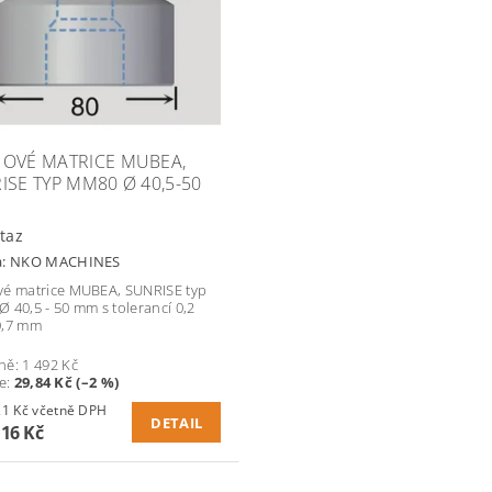
OVÉ MATRICE MUBEA,
ISE TYP MM80 Ø 40,5-50
taz
a:
NKO MACHINES
é matrice MUBEA, SUNRISE typ
 40,5 - 50 mm s tolerancí 0,2
0,7 mm
ně:
1 492 Kč
te
:
29,84 Kč (–2 %)
1 769,21 Kč včetně DPH
DETAIL
,16 Kč