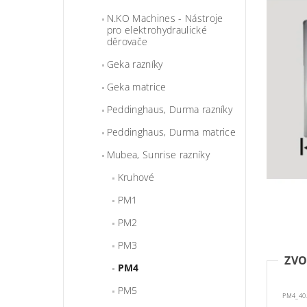
N.KO Machines - Nástroje
pro elektrohydraulické
děrovače
Geka razníky
Geka matrice
Peddinghaus, Durma razníky
Peddinghaus, Durma matrice
Mubea, Sunrise razníky
Kruhové
PM1
PM2
PM3
ZVO
PM4
PM5
PM4_40