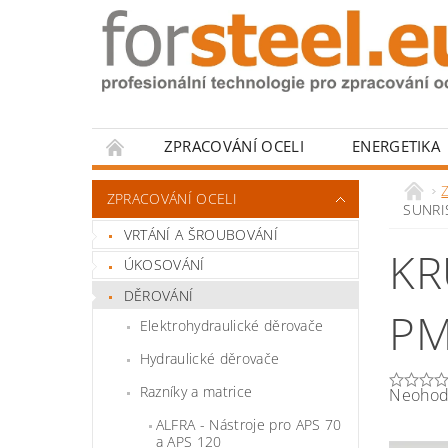
ZPRACOVÁNÍ OCELI
ENERGETIKA
HODNOCENÍ OBCHODU
Z
ZPRACOVÁNÍ OCELI
SUNRI
VRTÁNÍ A ŠROUBOVÁNÍ
KR
ÚKOSOVÁNÍ
DĚROVÁNÍ
PM
Elektrohydraulické děrovače
Hydraulické děrovače
Razníky a matrice
Neohod
ALFRA - Nástroje pro APS 70
a APS 120