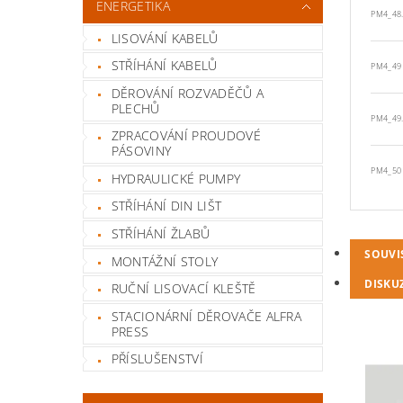
ENERGETIKA
PM4_48
LISOVÁNÍ KABELŮ
STŘÍHÁNÍ KABELŮ
PM4_49
DĚROVÁNÍ ROZVADĚČŮ A
PLECHŮ
PM4_49
ZPRACOVÁNÍ PROUDOVÉ
PÁSOVINY
PM4_50
HYDRAULICKÉ PUMPY
STŘÍHÁNÍ DIN LIŠT
STŘÍHÁNÍ ŽLABŮ
SOUVI
MONTÁŽNÍ STOLY
DISKU
RUČNÍ LISOVACÍ KLEŠTĚ
STACIONÁRNÍ DĚROVAČE ALFRA
PRESS
PŘÍSLUŠENSTVÍ