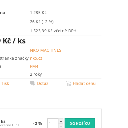
ena
1 285 Kč
26 Kč
(–2 %)
1 523,39 Kč včetně DPH
9 Kč
/ ks
NKO MACHINES
tránka značky
nko.cz
e
PM4
2 roky
Tisk
Dotaz
Hlídat cenu
 ks
-2 %
1 523,39 Kč včetně DPH