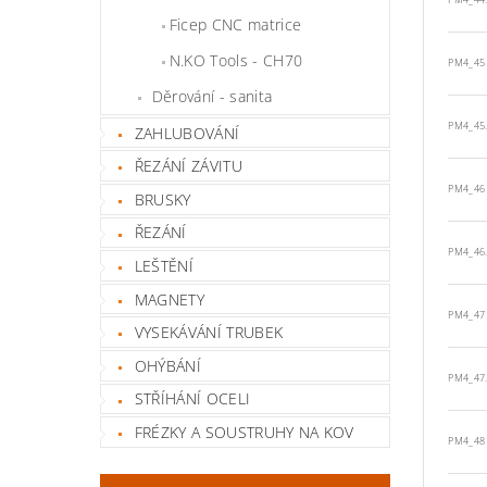
PM4_44
Ficep CNC matrice
N.KO Tools - CH70
PM4_45
Děrování - sanita
PM4_45
ZAHLUBOVÁNÍ
ŘEZÁNÍ ZÁVITU
PM4_46
BRUSKY
ŘEZÁNÍ
PM4_46
LEŠTĚNÍ
MAGNETY
PM4_47
VYSEKÁVÁNÍ TRUBEK
OHÝBÁNÍ
PM4_47
STŘÍHÁNÍ OCELI
FRÉZKY A SOUSTRUHY NA KOV
PM4_48