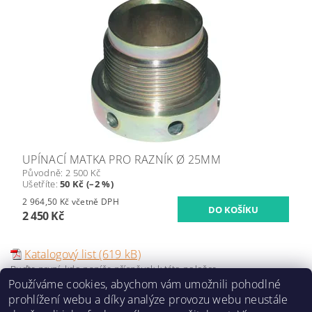
UPÍNACÍ MATKA PRO RAZNÍK Ø 25MM
Původně:
2 500 Kč
Ušetříte
:
50 Kč (–2 %)
2 964,50 Kč včetně DPH
2 450 Kč
Katalogový list (619 kB)
Buďte první, kdo napíše příspěvek k této položce.
Používáme cookies, abychom vám umožnili pohodlné
Přidat komentář
prohlížení webu a díky analýze provozu webu neustále