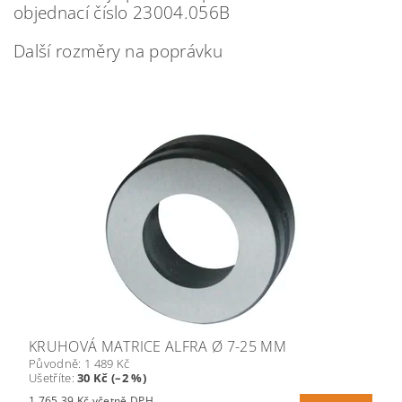
objednací číslo 23004.056B
Další rozměry na poprávku
KRUHOVÁ MATRICE ALFRA Ø 7-25 MM
Původně:
1 489 Kč
Ušetříte
:
30 Kč (–2 %)
1 765,39 Kč včetně DPH