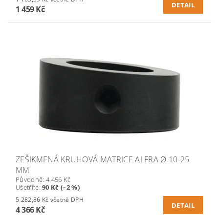
DETAIL
1 459 Kč
ZEŠIKMENÁ KRUHOVÁ MATRICE ALFRA Ø 10-25
MM
Původně:
4 456 Kč
Ušetříte
:
90 Kč (–2 %)
5 282,86 Kč včetně DPH
DETAIL
4 366 Kč