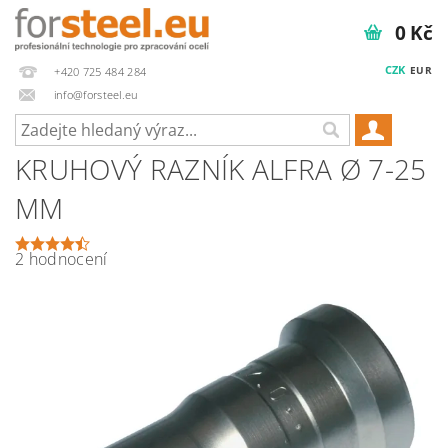
0 Kč
CZK
EUR
+420 725 484 284
info@forsteel.eu
KRUHOVÝ RAZNÍK ALFRA Ø 7-25
MM
2 hodnocení