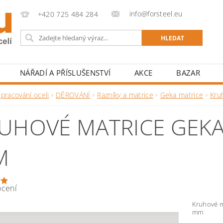
info@forsteel.eu
+420 725 484 284
NÁŘADÍ A PŘÍSLUŠENSTVÍ
AKCE
BAZAR
pracování oceli
DĚROVÁNÍ
Razníky a matrice
Geka matrice
Kru
UHOVÉ MATRICE GEKA 
M
ocení
Kruhové ma
mm