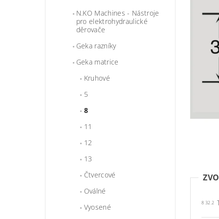
N.KO Machines - Nástroje
pro elektrohydraulické
děrovače
Geka razníky
Geka matrice
Kruhové
5
8
11
12
13
Čtvercové
ZVO
Oválné
8 32.2
Vyosené