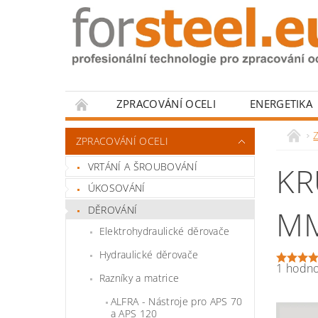
ZPRACOVÁNÍ OCELI
ENERGETIKA
HODNOCENÍ OBCHODU
Z
ZPRACOVÁNÍ OCELI
VRTÁNÍ A ŠROUBOVÁNÍ
KR
ÚKOSOVÁNÍ
DĚROVÁNÍ
M
Elektrohydraulické děrovače
Hydraulické děrovače
1 hodn
Razníky a matrice
ALFRA - Nástroje pro APS 70
a APS 120