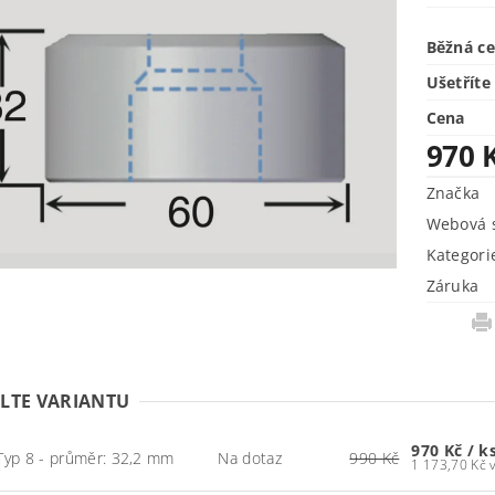
Běžná c
Ušetříte
Cena
970 
Značka
Webová s
Kategori
Záruka
LTE VARIANTU
970 Kč
/ k
Typ 8 - průměr: 32,2 mm
Na dotaz
990 Kč
1