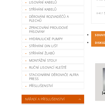
LISOVÁNÍ KABELŮ
STŘÍHÁNÍ KABELŮ
8 40.7
DĚROVÁNÍ ROZVADĚČŮ A
PLECHŮ
ZPRACOVÁNÍ PROUDOVÉ
PÁSOVINY
SOUVI
HYDRAULICKÉ PUMPY
DISKU
STŘÍHÁNÍ DIN LIŠT
STŘÍHÁNÍ ŽLABŮ
MONTÁŽNÍ STOLY
RUČNÍ LISOVACÍ KLEŠTĚ
STACIONÁRNÍ DĚROVAČE ALFRA
PRESS
PŘÍSLUŠENSTVÍ
NÁŘADÍ A PŘÍSLUŠENSTVÍ