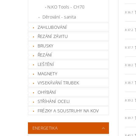
N.KO Tools - CH70
8 36.7
Děrování - sanita
ZAHLUBOVÁNÍ
8 37.2
ŘEZÁNÍ ZÁVITU
BRUSKY
8 37.7
ŘEZÁNÍ
LEŠTĚNÍ
8 38.2
MAGNETY
VYSEKÁVÁNÍ TRUBEK
8 38.7
OHÝBÁNÍ
STŘÍHÁNÍ OCELI
8 39.2
FRÉZKY A SOUSTRUHY NA KOV
8 39.7
ENERGETIKA
8 40.2