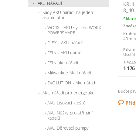
AKU NÁŘADÍ
KRUH
8_40
Sady AKU nářadí na jeden
akumulátor
Skla
Značk
WORX - AKU systém WORX
POWERSHARE
Kruhov
40 mm
FLEX - AKU nářadí
Původ
FEIN - AKU nářadí
Ušetří
FEIN aku nářadí
1 176
Milwaukee AKU nářadí
EVOLUTION - Aku nářadí
Buďte prv
AKU nářadí pro energetiku
Při
AKU Lisovací kleště
AKU Nůžky pro stříhání
kabelů
AKU Děrovací pumpy