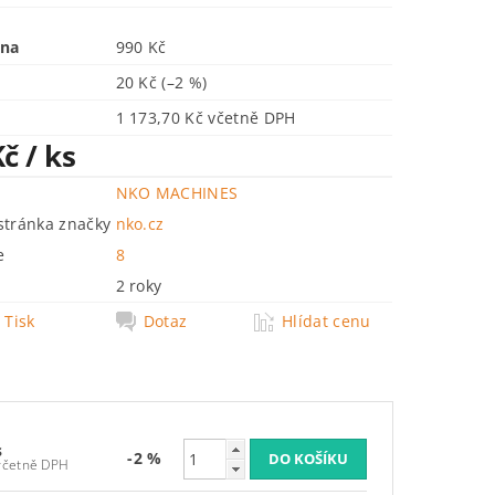
ena
990 Kč
20 Kč
(–2 %)
1 173,70 Kč včetně DPH
Kč
/ ks
NKO MACHINES
tránka značky
nko.cz
e
8
2 roky
Tisk
Dotaz
Hlídat cenu
s
-2 %
 173,70 Kč včetně DPH