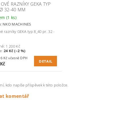
OVÉ RAZNÍKY GEKA TYP
 Ø 32-40 MM
dem
(1 ks)
a:
NKO MACHINES
é razníky GEKA typ 8_40 pr. 32 -
ně:
1 200 Kč
te
:
24 Kč (–2 %)
1 422,96 Kč včetně DPH
DETAIL
 Kč
ní, kdo napíše příspěvek k této položce.
dat komentář