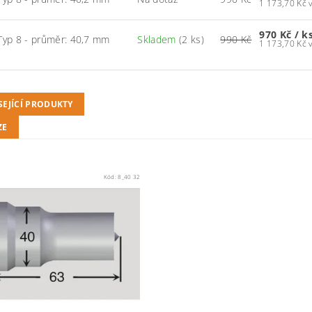
1
970 Kč
/ k
Typ 8 - průměr: 40,7 mm
Skladem
(2 ks)
990 Kč
1
SEJÍCÍ PRODUKTY
ZE
Kód:
8_40 32