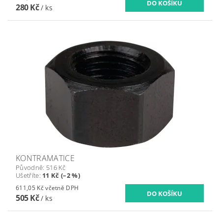
280 Kč
/ ks
KONTRAMATICE
Původně:
516 Kč
Ušetříte
:
11 Kč (–2 %)
611,05 Kč včetně DPH
505 Kč
/ ks