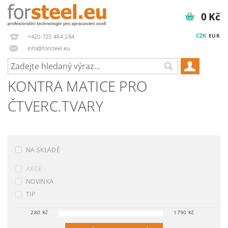
0 Kč
CZK
EUR
+420 725 484 284
info@forsteel.eu
KONTRA MATICE PRO
ČTVERC.TVARY
NA SKLADĚ
AKCE
NOVINKA
TIP
280
Kč
1790
Kč