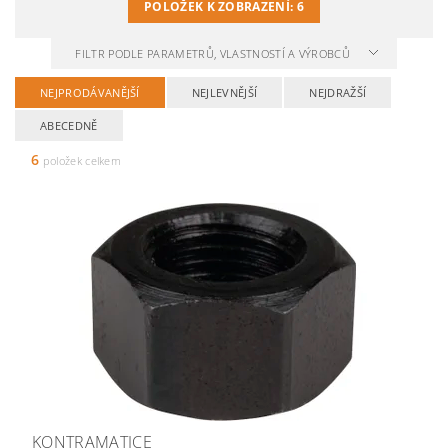
POLOŽEK K ZOBRAZENÍ:
6
FILTR PODLE PARAMETRŮ, VLASTNOSTÍ A VÝROBCŮ
NEJPRODÁVANĚJŠÍ
NEJLEVNĚJŠÍ
NEJDRAŽŠÍ
ABECEDNĚ
6
položek celkem
KONTRAMATICE