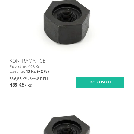
KONTRAMATICE
Původně:
498 Kč
Ušetříte
:
13 Kč (–2 %)
586,85 Kč včetně DPH
485 Kč
/ ks