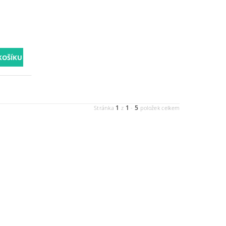
1
1
5
Stránka
z
-
položek celkem