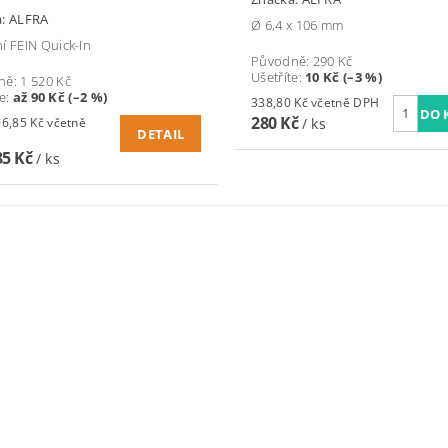
a:
ALFRA
Ø 6,4 x 106 mm
í FEIN Quick-In
Původně:
290 Kč
Ušetříte
:
10 Kč (–3 %)
ně:
1 520 Kč
te
:
až 90 Kč (–2 %)
338,80 Kč včetně DPH
280 Kč
85 Kč včetně
/ ks
DETAIL
85 Kč
/ ks