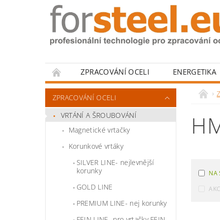
ZPRACOVÁNÍ OCELI
ENERGETIKA
HODNOCENÍ OBCHODU
Z
ZPRACOVÁNÍ OCELI
VRTÁNÍ A ŠROUBOVÁNÍ
HM
Magnetické vrtačky
Korunkové vrtáky
SILVER LINE- nejlevnější
korunky
NA 
GOLD LINE
AK
PREMIUM LINE- nej korunky
FEIN LINE- pro vrtačky FEIN