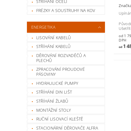
STŘÍHÁNÍ OCELI
Značk
FRÉZKY A SOUSTRUHY NA KOV
Upínán
Původ
ENERGETIKA
Ušetří
od 1 796,
LISOVÁNÍ KABELŮ
DPH
1 4
STŘÍHÁNÍ KABELŮ
od
DĚROVÁNÍ ROZVADĚČŮ A
PLECHŮ
ZPRACOVÁNÍ PROUDOVÉ
PÁSOVINY
HYDRAULICKÉ PUMPY
STŘÍHÁNÍ DIN LIŠT
STŘÍHÁNÍ ŽLABŮ
MONTÁŽNÍ STOLY
RUČNÍ LISOVACÍ KLEŠTĚ
STACIONÁRNÍ DĚROVAČE ALFRA