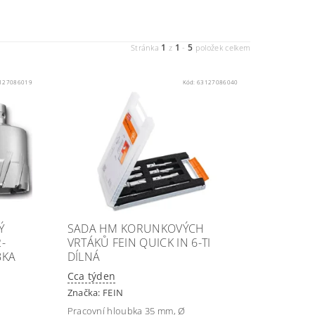
1
1
5
Stránka
z
-
položek celkem
127086019
Kód:
63127086040
Ý
SADA HM KORUNKOVÝCH
-
VRTÁKŮ FEIN QUICK IN 6-TI
BKA
DÍLNÁ
Cca týden
Značka:
FEIN
Pracovní hloubka 35 mm, Ø