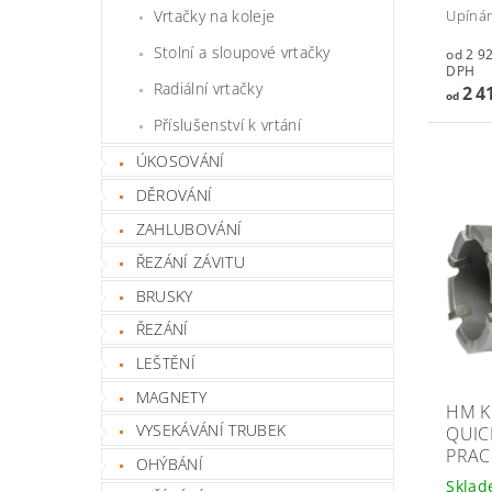
Vrtačky na koleje
Upínán
Stolní a sloupové vrtačky
od 2 922,
DPH
Radiální vrtačky
2 4
od
Příslušenství k vrtání
ÚKOSOVÁNÍ
DĚROVÁNÍ
ZAHLUBOVÁNÍ
ŘEZÁNÍ ZÁVITU
BRUSKY
ŘEZÁNÍ
LEŠTĚNÍ
MAGNETY
HM K
VYSEKÁVÁNÍ TRUBEK
QUIC
PRAC
OHÝBÁNÍ
Skla