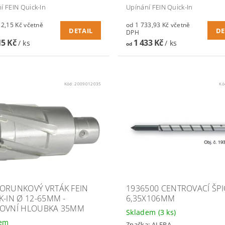
í FEIN Quick-In
Upínání FEIN Quick-In
15 Kč včetně
od 1 733,93 Kč včetně
DETAIL
DE
DPH
15 Kč
1 433 Kč
/ ks
/ ks
od
Kód:
2009012035
Kó
ORUNKOVÝ VRTÁK FEIN
1936500 CENTROVACÍ ŠP
K-IN Ø 12-65MM -
6,35X106MM
OVNÍ HLOUBKA 35MM
Skladem
(3 ks)
dem
Značka:
ALFRA