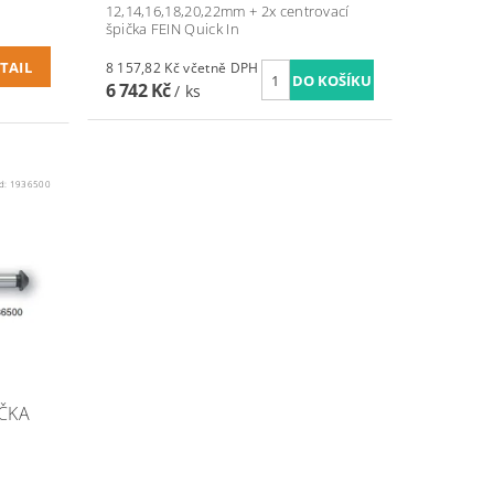
12,14,16,18,20,22mm + 2x centrovací
špička
FEIN Quick In
TAIL
8 157,82 Kč včetně DPH
6 742 Kč
/ ks
d:
1936500
IČKA