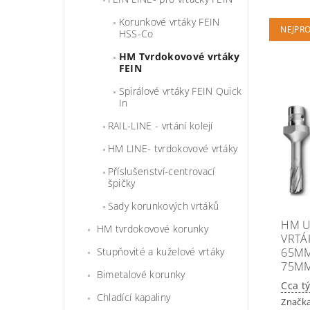
Korunkové vrtáky FEIN
NEJPR
HSS-Co
HM Tvrdokovové vrtáky
FEIN
Spirálové vrtáky FEIN Quick
In
RAIL-LINE - vrtání kolejí
HM LINE- tvrdokovové vrtáky
Příslušenství-centrovací
špičky
Sady korunkových vrtáků
HM U
HM tvrdokovové korunky
VRTÁK
Stupňovité a kuželové vrtáky
65MM
75M
Bimetalové korunky
Cca t
Chladící kapaliny
Značk