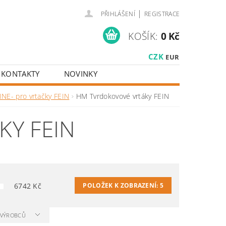
|
PŘIHLÁŠENÍ
REGISTRACE
KOŠÍK:
0 Kč
CZK
EUR
KONTAKTY
NOVINKY
INE- pro vrtačky FEIN
HM Tvrdokovové vrtáky FEIN
Y FEIN
6742
Kč
POLOŽEK K ZOBRAZENÍ:
5
A VÝROBCŮ