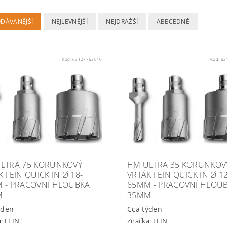
ODÁVANĚJŠÍ
NEJLEVNĚJŠÍ
NEJDRAŽŠÍ
ABECEDNĚ
Kód:
63127763010
Kód:
63
LTRA 75 KORUNKOVÝ
HM ULTRA 35 KORUNKOV
 FEIN QUICK IN Ø 18-
VRTÁK FEIN QUICK IN Ø 12
 - PRACOVNÍ HLOUBKA
65MM - PRACOVNÍ HLOU
M
35MM
ýden
Cca týden
a:
FEIN
Značka:
FEIN