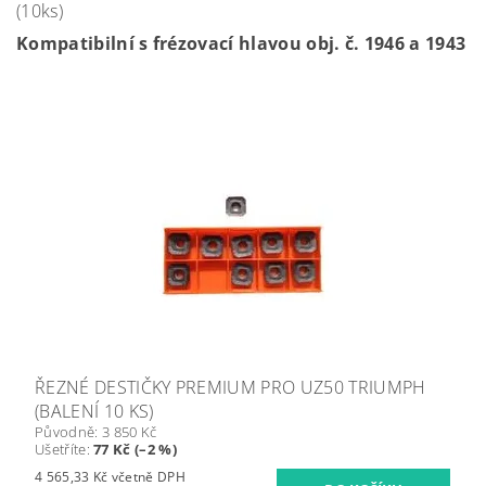
(10ks)
Kompatibilní s frézovací hlavou obj. č. 1946 a 1943
ŘEZNÉ DESTIČKY PREMIUM PRO UZ50 TRIUMPH
(BALENÍ 10 KS)
Původně:
3 850 Kč
Ušetříte
:
77 Kč (–2 %)
4 565,33 Kč včetně DPH