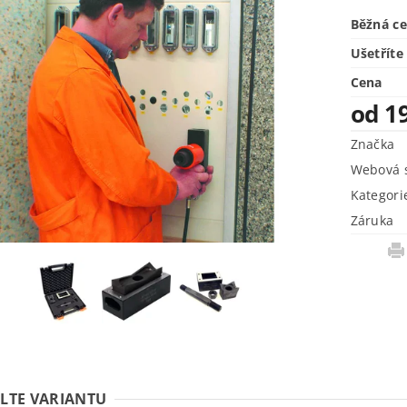
Běžná c
Ušetříte
Cena
od 1
Značka
Webová s
Kategori
Záruka
LTE VARIANTU