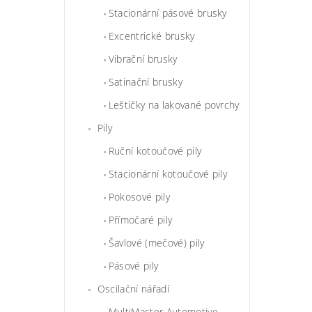
Stacionární pásové brusky
Excentrické brusky
Vibrační brusky
Satinační brusky
Leštičky na lakované povrchy
Pily
Ruční kotoučové pily
Stacionární kotoučové pily
Pokosové pily
Přímočaré pily
Šavlové (mečové) pily
Pásové pily
Oscilační nářadí
MultiMaster Automotive