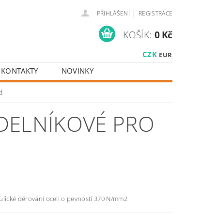
|
PŘIHLÁŠENÍ
REGISTRACE
KOŠÍK:
0 Kč
CZK
EUR
KONTAKTY
NOVINKY
d
DELNÍKOVÉ PRO
D
ulické děrování oceli o pevnosti 370 N/mm2