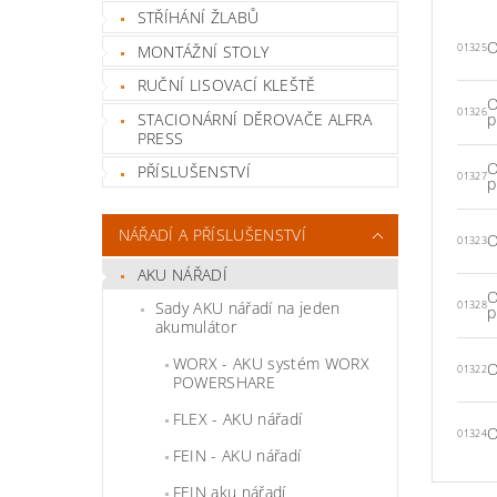
STŘÍHÁNÍ ŽLABŮ
O
MONTÁŽNÍ STOLY
01325
RUČNÍ LISOVACÍ KLEŠTĚ
O
01326
STACIONÁRNÍ DĚROVAČE ALFRA
p
PRESS
O
PŘÍSLUŠENSTVÍ
01327
p
NÁŘADÍ A PŘÍSLUŠENSTVÍ
O
01323
AKU NÁŘADÍ
O
Sady AKU nářadí na jeden
01328
p
akumulátor
WORX - AKU systém WORX
O
01322
POWERSHARE
FLEX - AKU nářadí
O
01324
FEIN - AKU nářadí
FEIN aku nářadí