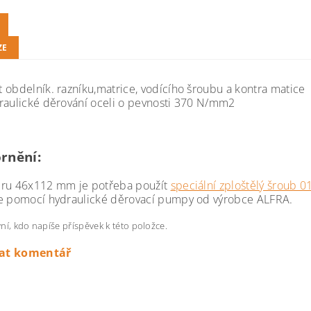
ZE
 obdelník. razníku,matrice, vodícího šroubu a kontra matice
raulické děrování oceli o pevnosti 370 N/mm2
rnění:
ru 46x112 mm je potřeba použít
speciální zploštělý šroub 
e pomocí hydraulické děrovací pumpy od výrobce ALFRA.
ní, kdo napíše příspěvek k této položce.
dat komentář