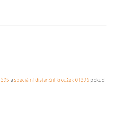
01395
a
speciální distanční kroužek 01396
pokud