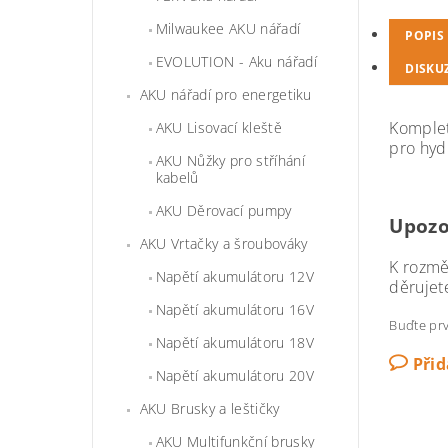
Milwaukee AKU nářadí
POPIS
EVOLUTION - Aku nářadí
DISKU
AKU nářadí pro energetiku
Komplet
AKU Lisovací kleště
pro hyd
AKU Nůžky pro stříhání
kabelů
AKU Děrovací pumpy
Upozo
AKU Vrtačky a šroubováky
K rozmě
Napětí akumulátoru 12V
děrujet
Napětí akumulátoru 16V
Buďte prv
Napětí akumulátoru 18V
Při
Napětí akumulátoru 20V
AKU Brusky a leštičky
AKU Multifunkční brusky