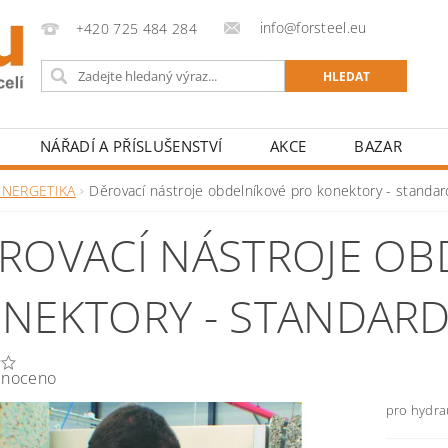
info@forsteel.eu
+420 725 484 284
NÁŘADÍ A PŘÍSLUŠENSTVÍ
AKCE
BAZAR
ENERGETIKA
Děrovací nástroje obdelníkové pro konektory - standar
ROVACÍ NÁSTROJE OB
NEKTORY - STANDAR
noceno
pro hydra