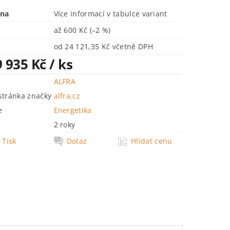
ena
Více informací v tabulce variant
až
600 Kč
(–2 %)
od 24 121,35 Kč včetně DPH
9 935 Kč
/ ks
ALFRA
tránka značky
alfra.cz
e
Energetika
2 roky
Tisk
Dotaz
Hlídat cenu