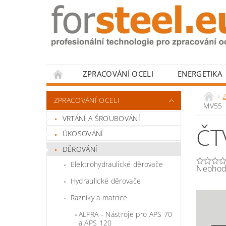
ZPRACOVÁNÍ OCELI
ENERGETIKA
HODNOCENÍ OBCHODU
Z
ZPRACOVÁNÍ OCELI
MV55
VRTÁNÍ A ŠROUBOVÁNÍ
ČT
ÚKOSOVÁNÍ
DĚROVÁNÍ
Elektrohydraulické děrovače
Neohod
Hydraulické děrovače
Razníky a matrice
ALFRA - Nástroje pro APS 70
a APS 120