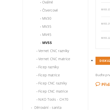
Oválné
Čtvercové
MV55 20
MV30
MV55 21
MV35
MV45
MV55 22
MV55
Vernet CNC razníky
Vernet CNC matrice
DISKU
Ficep razníky
Ficep matrice
Buďte prv
Ficep CNC razníky
Při
Ficep CNC matrice
N.KO Tools - CH70
Děrování - sanita