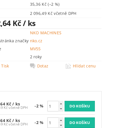
35,36 Kč
(–2 %)
2 096,49 Kč včetně DPH
2,64 Kč
/ ks
NKO MACHINES
tránka značky
nko.cz
e
MV55
2 roky
Tisk
Dotaz
Hlídat cenu
,64 Kč
/ ks
-2 %
2 096,49 Kč včetně DPH
,64 Kč
/ ks
-2 %
2 096,49 Kč včetně DPH