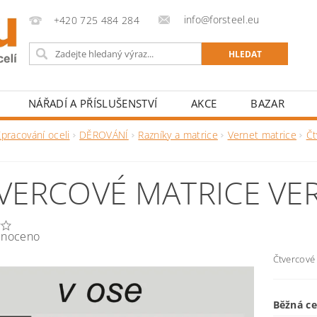
info@forsteel.eu
+420 725 484 284
NÁŘADÍ A PŘÍSLUŠENSTVÍ
AKCE
BAZAR
pracování oceli
DĚROVÁNÍ
Razníky a matrice
Vernet matrice
Čt
VERCOVÉ MATRICE VE
noceno
Čtvercové
Běžná c