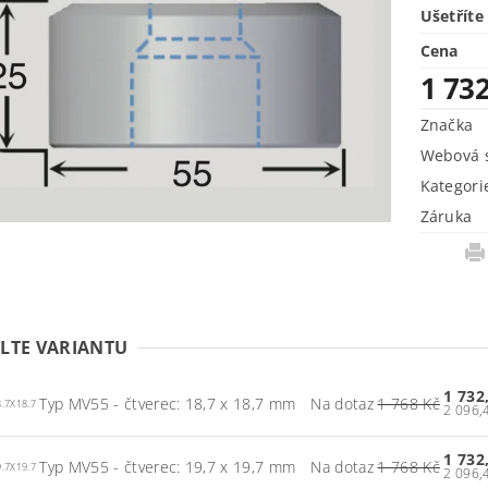
Ušetříte
Cena
1 73
Značka
Webová s
Kategori
Záruka
LTE VARIANTU
1 732
Typ MV55 - čtverec: 18,7 x 18,7 mm
Na dotaz
1 768 Kč
.7X18.7
1 732
Typ MV55 - čtverec: 19,7 x 19,7 mm
Na dotaz
1 768 Kč
.7X19.7