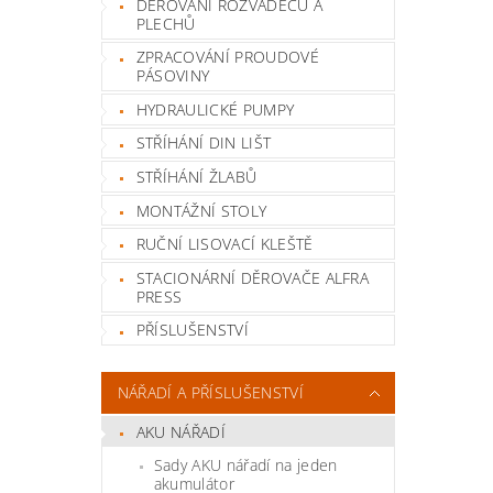
DĚROVÁNÍ ROZVADĚČŮ A
PLECHŮ
ZPRACOVÁNÍ PROUDOVÉ
PÁSOVINY
HYDRAULICKÉ PUMPY
STŘÍHÁNÍ DIN LIŠT
STŘÍHÁNÍ ŽLABŮ
MONTÁŽNÍ STOLY
RUČNÍ LISOVACÍ KLEŠTĚ
STACIONÁRNÍ DĚROVAČE ALFRA
PRESS
PŘÍSLUŠENSTVÍ
NÁŘADÍ A PŘÍSLUŠENSTVÍ
AKU NÁŘADÍ
Sady AKU nářadí na jeden
akumulátor