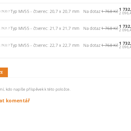
1 732
Typ MV55 - čtverec: 20,7 x 20,7 mm
Na dotaz
1 768 Kč
.7X20.7
1 732
Typ MV55 - čtverec: 21,7 x 21,7 mm
Na dotaz
1 768 Kč
.7X21.7
1 732
Typ MV55 - čtverec: 22,7 x 22,7 mm
Na dotaz
1 768 Kč
.7X22.7
ZE
ní, kdo napíše příspěvek k této položce.
dat komentář