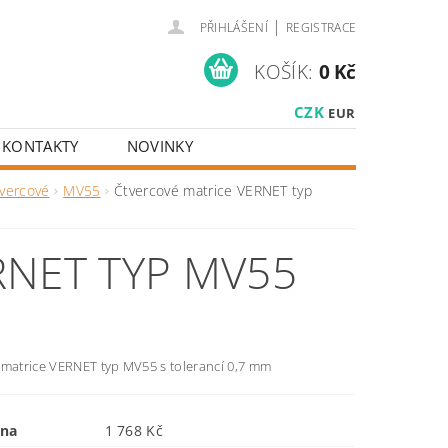
|
PŘIHLÁŠENÍ
REGISTRACE
KOŠÍK:
0 Kč
CZK
EUR
KONTAKTY
NOVINKY
vercové
MV55
Čtvercové matrice VERNET typ
RNET TYP MV55
 matrice VERNET typ MV55 s tolerancí 0,7 mm
ena
1 768 Kč