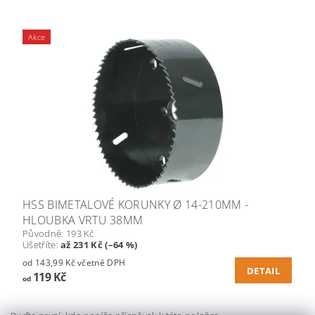
Akce
HSS BIMETALOVÉ KORUNKY Ø 14-210MM -
HLOUBKA VRTU 38MM
Původně:
193 Kč
Ušetříte
:
až 231 Kč (–64 %)
od 143,99 Kč včetně DPH
DETAIL
119 Kč
od