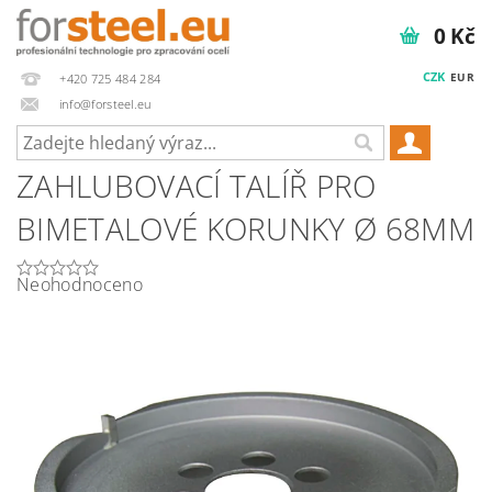
0 Kč
CZK
EUR
+420 725 484 284
info@forsteel.eu
ZAHLUBOVACÍ TALÍŘ PRO
BIMETALOVÉ KORUNKY Ø 68MM
Neohodnoceno