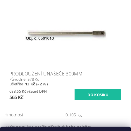
PRODLOUŽENÍ UNAŠEČE 300MM
Původně:
578 Kč
Ušetříte
:
13 Kč (–2 %)
683,65 Kč včetně DPH
565 Kč
Hmotnost
0.105 kg
Buďte první, kdo napíše příspěvek k této položce.