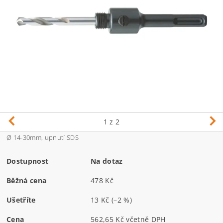
1
z 2
Ø 14-30mm, upnutí SDS
Dostupnost
Na dotaz
Běžná cena
478 Kč
Ušetříte
13 Kč
(–2 %)
Cena
562,65 Kč včetně DPH