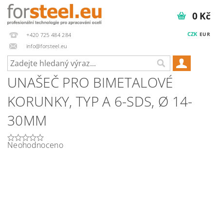
0 Kč
CZK
EUR
+420 725 484 284
info@forsteel.eu
UNAŠEČ PRO BIMETALOVÉ
KORUNKY, TYP A 6-SDS, Ø 14-
30MM
Neohodnoceno