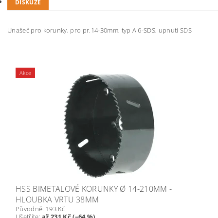
DISKUZE
Unašeč pro korunky, pro pr.14-30mm, typ A 6-SDS, upnutí SDS
Akce
HSS BIMETALOVÉ KORUNKY Ø 14-210MM -
HLOUBKA VRTU 38MM
Původně:
193 Kč
Ušetříte
:
až 231 Kč (–64 %)