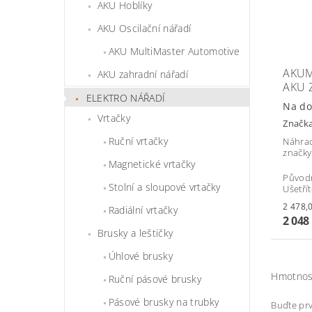
AKU Hoblíky
AKU Oscilační nářadí
AKU MultiMaster Automotive
AKUM
AKU zahradní nářadí
AKU 
ELEKTRO NÁŘADÍ
Na do
Vrtačky
Značk
Ruční vrtačky
Náhrad
značk
Magnetické vrtačky
Původ
Stolní a sloupové vrtačky
Ušetří
Radiální vrtačky
2 048
Brusky a leštičky
Úhlové brusky
Hmotnos
Ruční pásové brusky
Pásové brusky na trubky
Buďte prv