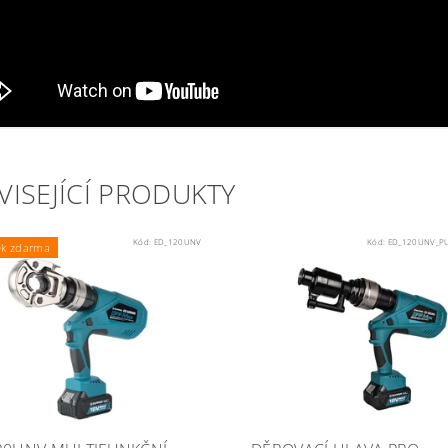
VISEJÍCÍ PRODUKTY
Kód:
ED_120UNV
Kód:
ED_120UNV_P
ek zdarma