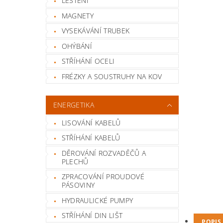
LEŠTĚNÍ
MAGNETY
VYSEKÁVÁNÍ TRUBEK
OHÝBÁNÍ
STŘÍHÁNÍ OCELI
FRÉZKY A SOUSTRUHY NA KOV
ENERGETIKA
LISOVÁNÍ KABELŮ
STŘÍHÁNÍ KABELŮ
DĚROVÁNÍ ROZVADĚČŮ A
PLECHŮ
ZPRACOVÁNÍ PROUDOVÉ
PÁSOVINY
HYDRAULICKÉ PUMPY
STŘÍHÁNÍ DIN LIŠT
POPIS