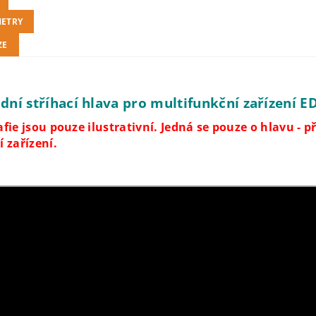
ETRY
ZE
dní stříhací hlava pro multifunkční zařízení 
fie jsou pouze ilustrativní. Jedná se pouze o hlavu - p
 zařízení.