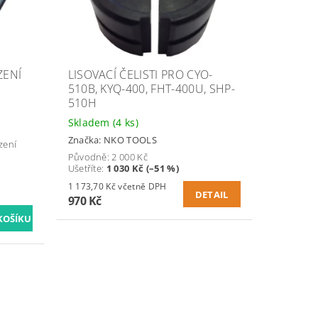
ZENÍ
LISOVACÍ ČELISTI PRO CYO-
510B, KYQ-400, FHT-400U, SHP-
510H
Skladem
(4 ks)
Značka:
NKO TOOLS
zení
Původně:
2 000 Kč
Ušetříte
:
1 030 Kč (–51 %)
1 173,70 Kč včetně DPH
DETAIL
970 Kč