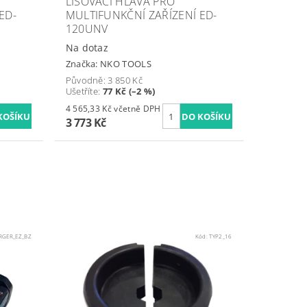
LISOVACÍ HLAVA PRO
ED-
MULTIFUNKČNÍ ZAŘÍZENÍ ED-
120UNV
Na dotaz
Značka:
NKO TOOLS
Původně:
3 850 Kč
Ušetříte
:
77 Kč (–2 %)
4 565,33 Kč včetně DPH
3 773 Kč
RGER_EZ_BZ
Kód:
TYP2_16