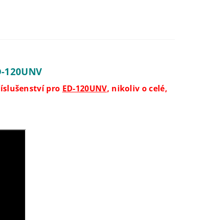
ED-120UNV
říslušenství pro
ED-120UNV
, nikoliv o celé,