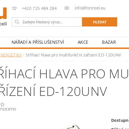
info@forsteel.eu
+420 725 484 284
NÁŘADÍ A PŘÍSLUŠENSTVÍ
AKCE
BAZAR
ENERGETIKA
Stříhací hlava pro multifunkční zařízení ED-120UNV
ŘÍHACÍ HLAVA PRO M
ŘÍZENÍ ED-120UNV
noceno
Dostupn