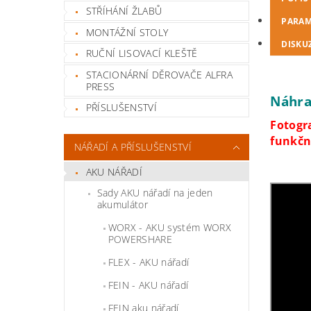
STŘÍHÁNÍ ŽLABŮ
PARAM
MONTÁŽNÍ STOLY
DISKU
RUČNÍ LISOVACÍ KLEŠTĚ
STACIONÁRNÍ DĚROVAČE ALFRA
PRESS
Náhra
PŘÍSLUŠENSTVÍ
Fotogra
funkční
NÁŘADÍ A PŘÍSLUŠENSTVÍ
AKU NÁŘADÍ
Sady AKU nářadí na jeden
akumulátor
WORX - AKU systém WORX
POWERSHARE
FLEX - AKU nářadí
FEIN - AKU nářadí
FEIN aku nářadí