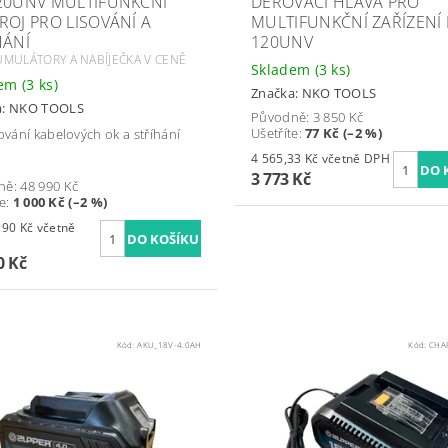
20UNV MULTIFUNKČNÍ
DĚROVACÍ HLAVA PRO
ROJ PRO LISOVÁNÍ A
MULTIFUNKČNÍ ZAŘÍZENÍ 
HÁNÍ
120UNV
UMULÁTORY A NABÍJEČKA V CENĚ
Skladem
(3 ks)
dem
(3 ks)
Značka:
NKO TOOLS
a:
NKO TOOLS
Původně:
3 850 Kč
Ušetříte
:
77 Kč (–2 %)
sování kabelových ok a stříhání
4 565,33 Kč včetně DPH
3 773 Kč
ně:
48 990 Kč
te
:
1 000 Kč (–2 %)
Kč včetně
0 Kč
Kód:
AKU_18V-4.0AH
Kód:
CHA