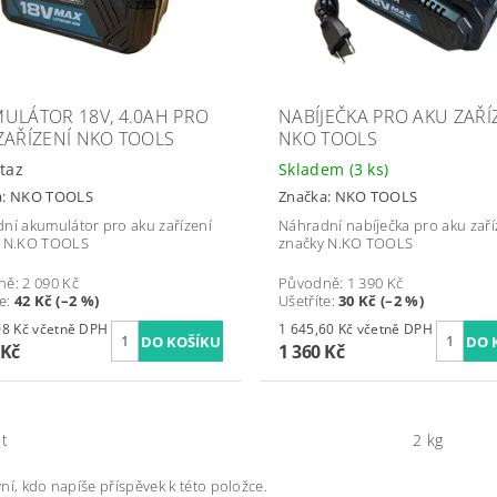
ULÁTOR 18V, 4.0AH PRO
NABÍJEČKA PRO AKU ZAŘÍ
ZAŘÍZENÍ NKO TOOLS
NKO TOOLS
taz
Skladem
(3 ks)
a:
NKO TOOLS
Značka:
NKO TOOLS
ní akumulátor pro aku zařízení
Náhradní nabíječka pro aku zaří
y N.KO TOOLS
značky N.KO TOOLS
ně:
2 090 Kč
Původně:
1 390 Kč
te
:
42 Kč (–2 %)
Ušetříte
:
30 Kč (–2 %)
2 478,08 Kč včetně DPH
1 645,60 Kč včetně DPH
 Kč
1 360 Kč
t
2 kg
ní, kdo napíše příspěvek k této položce.