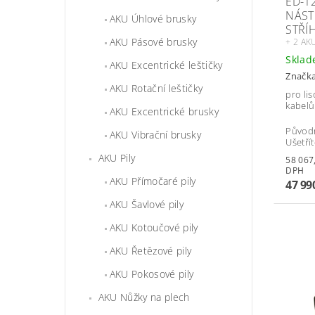
ED-1
NÁST
AKU Úhlové brusky
STŘÍ
AKU Pásové brusky
+ 2 AK
Skla
AKU Excentrické leštičky
Značk
AKU Rotační leštičky
pro li
kabelů
AKU Excentrické brusky
Původ
AKU Vibrační brusky
Ušetří
AKU Pily
58 067,90 
DPH
AKU Přímočaré pily
47 99
AKU Šavlové pily
AKU Kotoučové pily
AKU Řetězové pily
AKU Pokosové pily
AKU Nůžky na plech