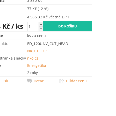
ena
3 850 Kč
77 Kč
(–2 %)
4 565,33 Kč včetně DPH
3 Kč
/ ks
te
ks za cenu
duktu
ED_120UNV_CUT_HEAD
NKO TOOLS
tránka značky
nko.cz
e
Energetika
2 roky
Tisk
Dotaz
Hlídat cenu