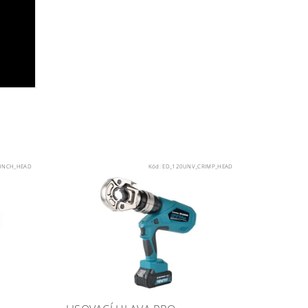
UNCH_HEAD
Kód:
ED_120UNV_CRIMP_HEAD