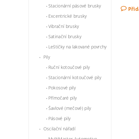
Stacionární pásové brusky
Při
Excentrické brusky
Vibrační brusky
Satinační brusky
Leštičky na lakované povrchy
Pily
Ruční kotoučové pily
Stacionární kotoučové pily
Pokosové pily
Přímočaré pily
Šavlové (mečové) pily
Pásové pily
Oscilační nářadí
MultiMaster Automotive