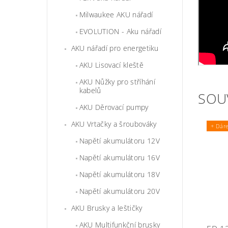
Milwaukee AKU nářadí
EVOLUTION - Aku nářadí
AKU nářadí pro energetiku
AKU Lisovací kleště
AKU Nůžky pro stříhání
kabelů
SOU
AKU Děrovací pumpy
AKU Vrtačky a šroubováky
+ Dár
Napětí akumulátoru 12V
Napětí akumulátoru 16V
Napětí akumulátoru 18V
Napětí akumulátoru 20V
AKU Brusky a leštičky
AKU Multifunkční brusky