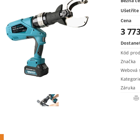
Běžná c
Ušetříte
Cena
3 77
Dostane
Kód pro
Značka
Webová s
Kategori
Záruka