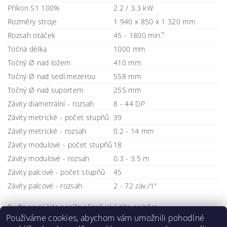
Příkon S1 100%
2.2 / 3.3 kW
Rozměry stroje
1 940 x 850 x 1 320 mm
Rozsah otáček
45 - 1800 min.ֿ¹
Točná délka
1000 mm
Točný Ø nad ložem
410 mm
Točný Ø nad sedl.mezerou
558 mm
Točný Ø nad suportem
255 mm
Závity diametrální - rozsah
8 - 44 DP
Závity metrické - počet stupňů
39
Závity metrické - rozsah
0.2 - 14 mm
Závity modulové - počet stupňů
18
Závity modulové - rozsah
0.3 - 3.5 m
Závity palcové - počet stupňů
45
Závity palcové - rozsah
2 - 72 záv./1"
Buďte první, kdo napíše příspěvek k této položce.
Používáme cookies, abychom vám umožnili pohodlné
Přidat komentář