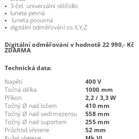
3-čel. univerzální sklíčidlo
luneta pevná
luneta posuvná
digitální odměřování os X,Y,Z
Digitální odměřování v hodnotě 22 990,- Kč
ZDARMA
Technická data:
Napětí
400 V
Točná délka
1000 mm
Příkon
2,2 / 3,3 W
Točný Ø nad ložem
410 mm
Točný Ø nad sedl.mezerou
558 mm
Točný Ø nad suportem
255 mm
Průchod vřetene
52 mm
Kužel vřetene
Mk VI