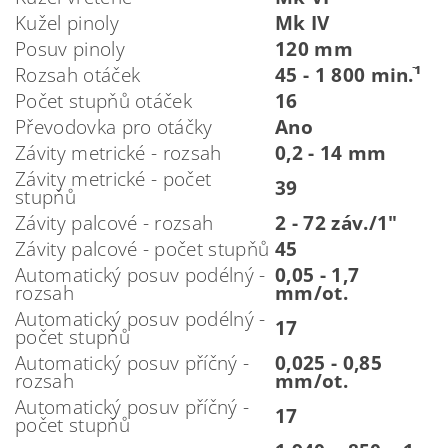
Kužel pinoly
Mk IV
Posuv pinoly
120 mm
Rozsah otáček
45 - 1 800 min.ֿ¹
Počet stupňů otáček
16
Převodovka pro otáčky
Ano
Závity metrické - rozsah
0,2 - 14 mm
Závity metrické - počet
39
stupňů
Závity palcové - rozsah
2 - 72 záv./1"
Závity palcové - počet stupňů
45
Automatický posuv podélný -
0,05 - 1,7
rozsah
mm/ot.
Automatický posuv podélný -
17
počet stupňů
Automatický posuv příčný -
0,025 - 0,85
rozsah
mm/ot.
Automatický posuv příčný -
17
počet stupňů