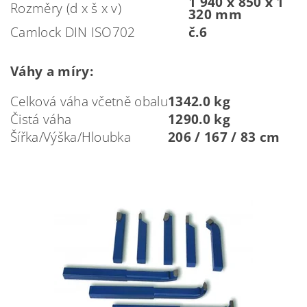
1 940 x 850 x 1
Rozměry (d x š x v)
320 mm
Camlock DIN ISO702
č.6
Váhy a míry:
Celková váha včetně obalu
1342.0 kg
Čistá váha
1290.0 kg
Šířka/Výška/Hloubka
206 / 167 / 83 cm