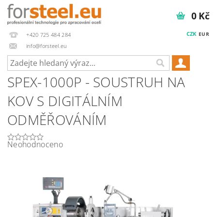
0 Kč
CZK
EUR
+420 725 484 284
info@forsteel.eu
SPEX-1000P - SOUSTRUH NA
KOV S DIGITÁLNÍM
ODMĚŘOVÁNÍM
Neohodnoceno