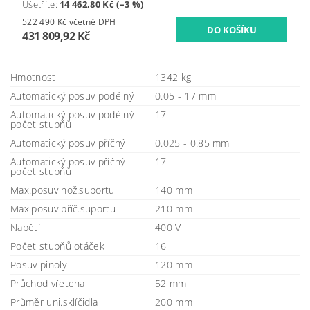
Ušetříte
:
14 462,80 Kč (–3 %)
522 490 Kč včetně DPH
431 809,92 Kč
Hmotnost
1342 kg
Automatický posuv podélný
0.05 - 17 mm
Automatický posuv podélný -
17
počet stupňů
Automatický posuv příčný
0.025 - 0.85 mm
Automatický posuv příčný -
17
počet stupňů
Max.posuv nož.suportu
140 mm
Max.posuv příč.suportu
210 mm
Napětí
400 V
Počet stupňů otáček
16
Posuv pinoly
120 mm
Průchod vřetena
52 mm
Průměr uni.sklíčidla
200 mm