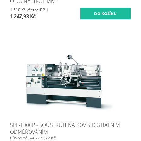
OTOČNÝ HROT MK4
1 510 Kč včetně DPH
1 247,93 Kč
SPF-1000P - SOUSTRUH NA KOV S DIGITÁLNÍM
ODMĚŘOVÁNÍM
Původně:
446 272,72 Kč