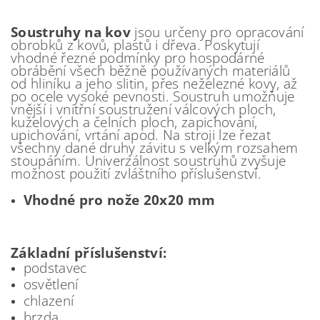
Soustruhy na kov
jsou určeny pro opracování
obrobků z kovů, plastů i dřeva. Poskytují
vhodné řezné podmínky pro hospodárné
obrábění všech běžně používaných materiálů
od hliníku a jeho slitin, přes neželezné kovy, až
po ocele vysoké pevnosti. Soustruh umožňuje
vnější i vnitřní soustružení válcových ploch,
kuželových a čelních ploch, zapichování,
upichování, vrtání apod. Na stroji lze řezat
všechny dané druhy závitu s velkým rozsahem
stoupáním. Univerzálnost soustruhů zvyšuje
možnost použití zvláštního příslušenství.
Vhodné pro nože 20x20 mm
Základní příslušenství:
podstavec
osvětlení
chlazení
brzda