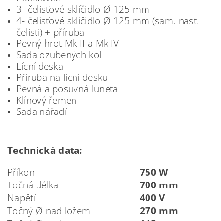
3- čelisťové sklíčidlo Ø 125 mm
4- čelisťové sklíčidlo Ø 125 mm (sam. nast.
čelisti) + příruba
Pevný hrot Mk II a Mk IV
Sada ozubených kol
Lícní deska
Příruba na lícní desku
Pevná a posuvná luneta
Klínový řemen
Sada nářadí
Technická data:
Příkon
750 W
Točná délka
700 mm
Napětí
400 V
Točný Ø nad ložem
270 mm