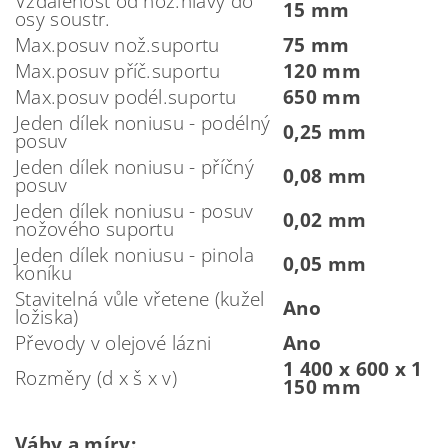
Vzdálenost od nož.hlavy do
15 mm
osy soustr.
Max.posuv nož.suportu
75 mm
Max.posuv příč.suportu
120 mm
Max.posuv podél.suportu
650 mm
Jeden dílek noniusu - podélný
0,25 mm
posuv
Jeden dílek noniusu - příčný
0,08 mm
posuv
Jeden dílek noniusu - posuv
0,02 mm
nožového suportu
Jeden dílek noniusu - pinola
0,05 mm
koníku
Stavitelná vůle vřetene (kužel
Ano
ložiska)
Převody v olejové lázni
Ano
1 400 x 600 x 1
Rozměry (d x š x v)
150 mm
Váhy a míry: