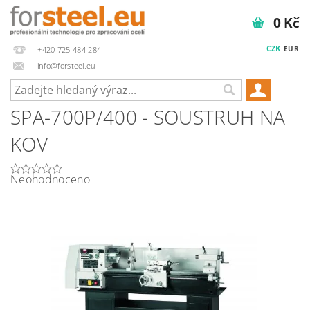
0 Kč
CZK
EUR
+420 725 484 284
info@forsteel.eu
SPA-700P/400 - SOUSTRUH NA
KOV
Neohodnoceno