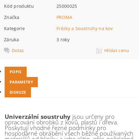
Kód produktu
25000025
Značka
PROMA
Kategorie
Frézky a Soustruhy na kov
Záruka
3 roky
Dotaz
Hlídat cenu
POPIS
PARAMETRY
DISKUZE
Univerzální soustruhy
jsou určeny pro
opracování obrobků z kovů, plastů i dřeva.
Poskytují vhodné řezné podmínky pro
hospodárné obrábění všech běžně používaných
materiálů od hliníku a jeho slitin, přes neželezné