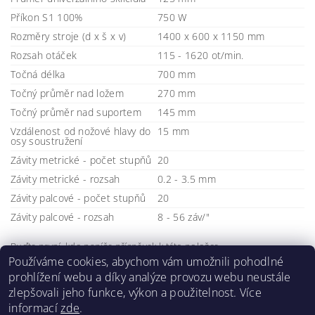
Příkon S1 100%
750 W
Rozměry stroje (d x š x v)
1400 x 600 x 1150 mm
Rozsah otáček
115 - 1620 ot/min.
Točná délka
700 mm
Točný průměr nad ložem
270 mm
Točný průměr nad suportem
145 mm
Vzdálenost od nožové hlavy do
15 mm
osy soustružení
Závity metrické - počet stupňů
20
Závity metrické - rozsah
0.2 - 3.5 mm
Závity palcové - počet stupňů
20
Závity palcové - rozsah
8 - 56 záv/"
Buďte první, kdo napíše příspěvek k této položce.
Používáme cookies, abychom vám umožnili pohodlné
Přidat komentář
prohlížení webu a díky analýze provozu webu neustále
zlepšovali jeho funkce, výkon a použitelnost. Více
informací
zde
.