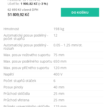
Ušetříte
:
1 900,82 Kč (–3 %)
62 690 Kč včetně DPH
51 809,92 Kč
Hmotnost
198 kg
Automatický posuv podélný -
12
počet stupňů
Automatický posuv podélný -
0.05 - 1.25 mm/ot.
rozsah
Max. posuv nožového suportu
75 mm
Max. posuv podélného suportu
650 mm
Max. posuv příčného suportu
120 mm
Napětí
400 V
Počet stupňů otáček
6
Posuv pinoly
40 mm
Průchod sklíčidla
25 mm
Průchod vřetena
25 mm
Průměr univerzálního sklíčidla
125 mm