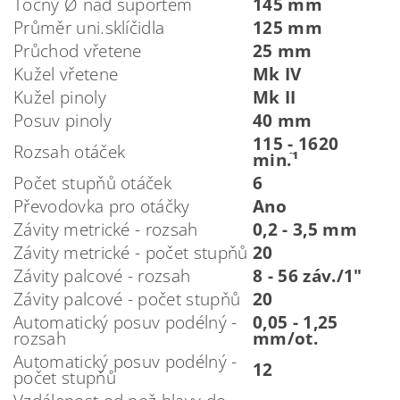
Točný Ø nad suportem
145 mm
Průměr uni.sklíčidla
125 mm
Průchod vřetene
25 mm
Kužel vřetene
Mk IV
Kužel pinoly
Mk II
Posuv pinoly
40 mm
115 - 1620
Rozsah otáček
min.ֿ¹
Počet stupňů otáček
6
Převodovka pro otáčky
Ano
Závity metrické - rozsah
0,2 - 3,5 mm
Závity metrické - počet stupňů
20
Závity palcové - rozsah
8 - 56 záv./1"
Závity palcové - počet stupňů
20
Automatický posuv podélný -
0,05 - 1,25
rozsah
mm/ot.
Automatický posuv podélný -
12
počet stupňů