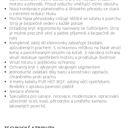
motoru a převodů. Proud vzduchu směřující mimo obsluhu
Nová kombinace planetového a úhlového převodu se stará
o extrémní redukci hluku
Plochá hlava převodovky snižuje těžiště ve vztahu k povrchu.
Stroj je bezpečně veden v každé poloze
Držadlový kryt: ergonomicky tvarovaný se SoftGripem. Stroj
je možné precizně vést a padne příjemně a bezpečně do
ruky
Kompletně zalitý díl elektroniky zabraňuje škodám,
způsobených prachem. S ochrannou mřížkou na hlavě vinutí
kotvy a pancéřovaným vinutím na kotvě. 3-násobná ochrana
vinutí redukuje opotřebení motoru a prodlužuje životnost
Vinutí rotoru s práškovou ochranou
Ochranný kryt s výkyvným okrajovým segmentem
Jednoduché ovládání díky tvaru a konstrukci vypínače,
chráněného proti prachu
4 metry kabelu PUR H07-BQF: odolný vůči opotřebení,
flexibilní s vysokou pevností pláště
Aretace vřetene
Specialista pro sanace, renovace, modernizace, opracování
ušlechtilé oceli, kovů, přírodního a umělého kamene,
lakovaných povrchů