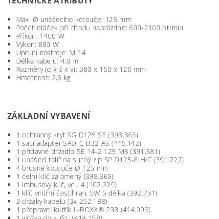
TECHNICKÉ ATRIBUTY
Max. Ø unášecího kotouče:
125 mm
Počet otáček při chodu naprázdno:
600-2100 ot/min
Příkon:
1400 W
Výkon:
880 W
Upnutí nástroje:
M 14
Délka kabelu:
4,0 m
Rozměry (d x š x v):
380 x 150 x 120 mm
Hmotnost:
2,6 kg
ZÁKLADNÍ VYBAVENÍ
1 ochranný kryt SG D125 SE (
393.363)
1 sací adaptér SAD-C D32 AS (
445.142)
1 přídavné držadlo SE 14-2 125 M8 (
391.581)
1 unášecí talíř na suchý zip SP D125-8 H/F (
391.727)
4 brusné kotouče Ø 125 mm
1 čelní klíč zalomený (
398.365)
1 imbusový klíč, vel. 4 (
102.229)
1 klíč vnitřní šestihran, SW 5 délka (
392.731)
3 držáky kabelu (3x
252.188)
1 přepravní kufřík L-BOXX® 238 (
414.093)
1 vložka do kufru (
414.158)