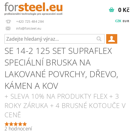
0 Kč
CZK
EUR
+420 725 484 284
info@forsteel.eu
SE 14-2 125 SET SUPRAFLEX
SPECIÁLNÍ BRUSKA NA
LAKOVANÉ POVRCHY, DŘEVO,
KÁMEN A KOV
+ SLEVA 10% NA PRODUKTY FLEX + 3
ROKY ZÁRUKA + 4 BRUSNÉ KOTOUČE V
CENĚ
2 hodnocení