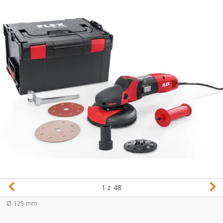
1
z 48
Ø 125 mm