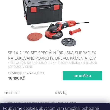
SE 14-2 150 SET SPECIÁLNÍ BRUSKA SUPRAFLEX
NA LAKOVANÉ POVRCHY, DŘEVO, KÁMEN A KOV
+ SLEVA 10% NA PRODUKTY FLEX + 3 ROKY ZÁRUKA + 4 BRUSNÉ
KOTOUČE V CENĚ
19 589,90 Kč včetně DPH
16 190 Kč
Hmotnost
6.85 kg
Buďte první, kdo napíše příspěvek k této položce.
Používáme cookies, abychom vám umožnili pohodlné