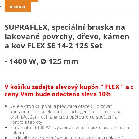
DISKUZE
SUPRAFLEX, speciální bruska na
lakované povrchy, dřevo, kámen
a kov FLEX SE 14-2 125 Set
- 1400 W, Ø 125 mm
V košíku zadejte slevový kupón " FLEX " a z
ceny Vám bude odečtena sleva 10%
VR-elektronika: plynulá předvolba otáček, udržovaní
konstantních otáček pomocí tachogenerátoru, ochrana
proti přetíženi, ochrana proti opětovnému spuštění a
kontrola teploty
Silný motor 1400 W s výkonným ventilátorem pro optimální
chlazení
Optimalizované vedení vzduchu pro co nejlepší chlazení