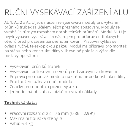
RUČNÍ VYSEKÁVACÍ ZAŘÍZENÍ ALU
AL 1, AL 2 a AL U jsou nástěnné vysekávací moduly pro vytváření
průniků trubek za účelem jejich přesného spasování. Moduly se
vyrábějí s různým rozsahem obrobitelných průměrů. Modul AL U je
nejvíc vybaven vysekávacím nástrojem pro přípravu odtokových
otvorů před procesem žárového zinkování. Pracovní cyklus se
ovládá ručně, teleskopickou pákou. Modul má přípravu pro montáž
na stěnu nebo konstrukci dílny v libovolné polože a výšce dle
postavy operátora.
Vysekávání průniků trubek
Vysekávání odtokových otvorů před žárovým zinkováním
Příprava pro montáž modulu na stěnu nebo konstrukci dílny
Prodloužení páky v ceně modulu
Značky pro orientaci pozice výseku
Jednoduchá obsluha a nízké provozní náklady
Technická data:
Pracovní rozsah: d
22 - 76 mm (0,86 - 2,99")
Maximální tloušťka stěny: 3
Váha: 6,4 kg