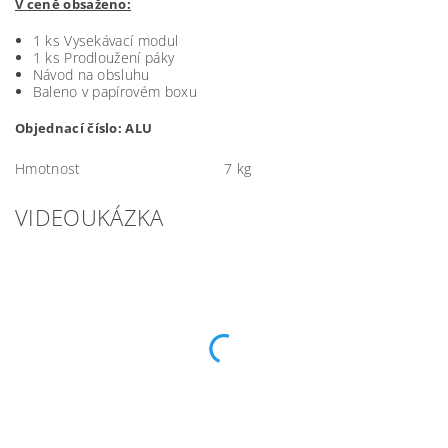
V ceně obsaženo:
1 ks Vysekávací modul
1 ks Prodloužení páky
Návod na obsluhu
Baleno v papírovém boxu
Objednací číslo: ALU
Hmotnost
7 kg
VIDEOUKÁZKA