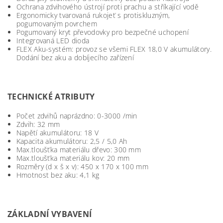
Ochrana zdvihového ústrojí proti prachu a stříkající vodě
Ergonomicky tvarovaná rukojeť s protiskluzným,
pogumovaným povrchem
Pogumovaný kryt převodovky pro bezpečné uchopení
Integrovaná LED dioda
FLEX Aku-systém: provoz se všemi FLEX 18,0 V akumulátory.
Dodání bez aku a dobíjecího zařízení
TECHNICKÉ ATRIBUTY
Počet zdvihů naprázdno:
0-3000 /min
Zdvih:
32 mm
Napětí akumulátoru:
18 V
Kapacita akumulátoru:
2,5 / 5,0 Ah
Max.tloušťka materiálu dřevo:
300 mm
Max.tloušťka materiálu kov:
20 mm
Rozměry (d x š x v):
450 x 170 x 100 mm
Hmotnost bez aku:
4,1 kg
ZÁKLADNÍ VYBAVENÍ