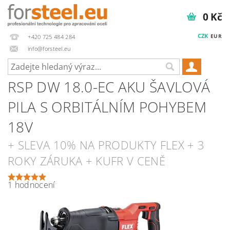
0 Kč
CZK
EUR
+420 725 484 284
info@forsteel.eu
RSP DW 18.0-EC AKU ŠAVLOVÁ
PILA S ORBITÁLNÍM POHYBEM
18V
+ SLEVA 10% NA PRODUKTY FLEX + 3
ROKY ZÁRUKA + KUFR V CENĚ
1 hodnocení