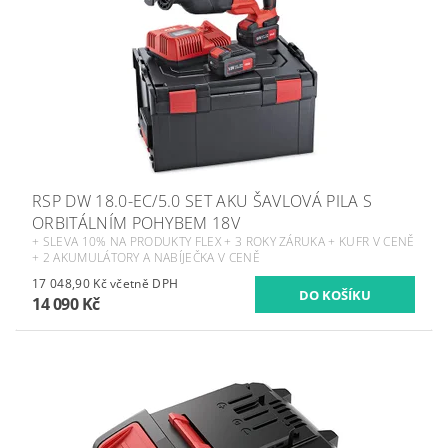
RSP DW 18.0-EC/5.0 SET AKU ŠAVLOVÁ PILA S
ORBITÁLNÍM POHYBEM 18V
+ SLEVA 10% NA PRODUKTY FLEX + 3 ROKY ZÁRUKA + KUFR V CENĚ
+ 2 AKUMULÁTORY A NABÍJEČKA V CENĚ
17 048,90 Kč včetně DPH
14 090 Kč