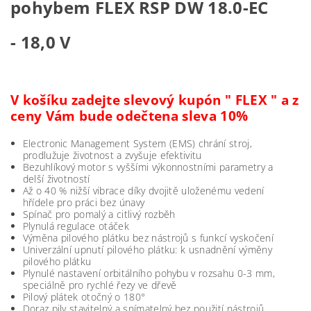
pohybem FLEX RSP DW 18.0-EC
- 18,0 V
V košíku zadejte slevový kupón " FLEX " a z
ceny Vám bude odečtena sleva 10%
Electronic Management System (EMS) chrání stroj,
prodlužuje životnost a zvyšuje efektivitu
Bezuhlíkový motor s vyššími výkonnostními parametry a
delší životností
Až o 40 % nižší vibrace díky dvojitě uloženému vedení
hřídele pro práci bez únavy
Spínač pro pomalý a citlivý rozběh
Plynulá regulace otáček
Výměna pilového plátku bez nástrojů s funkcí vyskočení
Univerzální upnutí pilového plátku: k usnadnění výměny
pilového plátku
Plynulé nastavení orbitálního pohybu v rozsahu 0-3 mm,
speciálně pro rychlé řezy ve dřevě
Pilový plátek otočný o 180°
Doraz pily stavitelný a snímatelný bez použití nástrojů