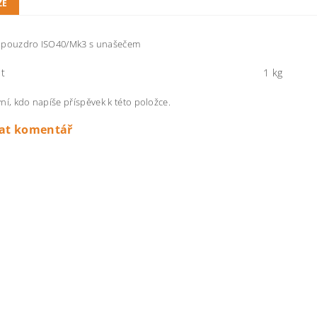
ZE
 pouzdro ISO40/Mk3 s unašečem
t
1 kg
ní, kdo napíše příspěvek k této položce.
dat komentář