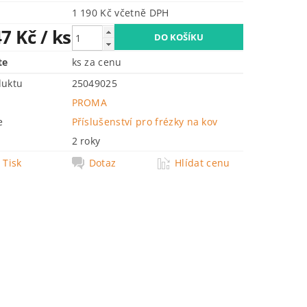
1 190 Kč včetně DPH
47 Kč
/ ks
te
ks za cenu
duktu
25049025
PROMA
e
Příslušenství pro frézky na kov
2 roky
Tisk
Dotaz
Hlídat cenu