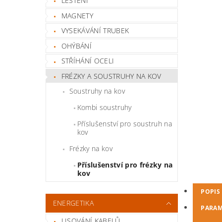
LEŠTĚNÍ
MAGNETY
VYSEKÁVÁNÍ TRUBEK
OHÝBÁNÍ
STŘÍHÁNÍ OCELI
FRÉZKY A SOUSTRUHY NA KOV
Soustruhy na kov
Kombi soustruhy
Příslušenství pro soustruh na
kov
Frézky na kov
Příslušenství pro frézky na
kov
POPIS
ENERGETIKA
PARAM
LISOVÁNÍ KABELŮ