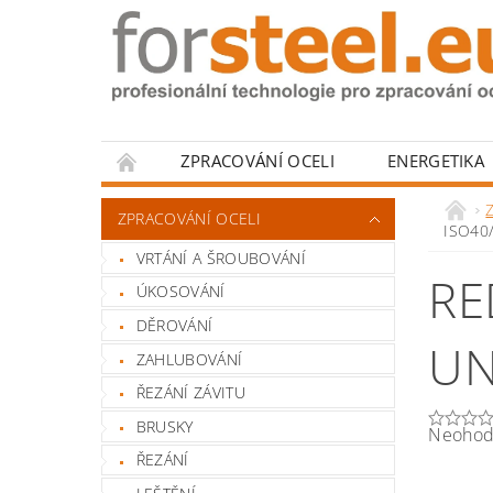
ZPRACOVÁNÍ OCELI
ENERGETIKA
HODNOCENÍ OBCHODU
Z
ZPRACOVÁNÍ OCELI
ISO40
VRTÁNÍ A ŠROUBOVÁNÍ
RE
ÚKOSOVÁNÍ
DĚROVÁNÍ
UN
ZAHLUBOVÁNÍ
ŘEZÁNÍ ZÁVITU
BRUSKY
Neohod
ŘEZÁNÍ