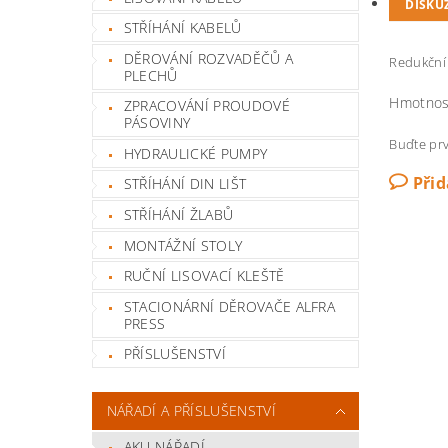
DISKU
STŘÍHÁNÍ KABELŮ
DĚROVÁNÍ ROZVADĚČŮ A
Redukční
PLECHŮ
Hmotnos
ZPRACOVÁNÍ PROUDOVÉ
PÁSOVINY
Buďte prv
HYDRAULICKÉ PUMPY
Při
STŘÍHÁNÍ DIN LIŠT
STŘÍHÁNÍ ŽLABŮ
MONTÁŽNÍ STOLY
RUČNÍ LISOVACÍ KLEŠTĚ
STACIONÁRNÍ DĚROVAČE ALFRA
PRESS
PŘÍSLUŠENSTVÍ
NÁŘADÍ A PŘÍSLUŠENSTVÍ
AKU NÁŘADÍ