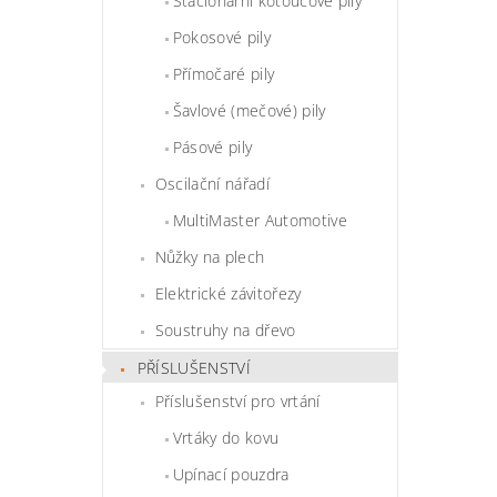
Stacionární kotoučové pily
Pokosové pily
Přímočaré pily
Šavlové (mečové) pily
Pásové pily
Oscilační nářadí
MultiMaster Automotive
Nůžky na plech
Elektrické závitořezy
Soustruhy na dřevo
PŘÍSLUŠENSTVÍ
Příslušenství pro vrtání
Vrtáky do kovu
Upínací pouzdra