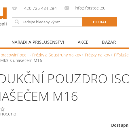
info@forsteel.eu
+420 725 484 284
NÁŘADÍ A PŘÍSLUŠENSTVÍ
AKCE
BAZAR
pracování oceli
Frézky a Soustruhy na kov
Frézky na kov
Přísluše
/Mk3 s unašečem M16
DUKČNÍ POUZDRO ISO
AŠEČEM M16
noceno
Dostupn