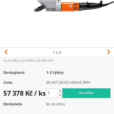
1
z 4
na trubky o průměru do 440 mm
Dostupnost
1-2 týdny
Cena
69 427,38 Kč včetně DPH
57 378 Kč
/ ks
Dostanete
ks za cenu