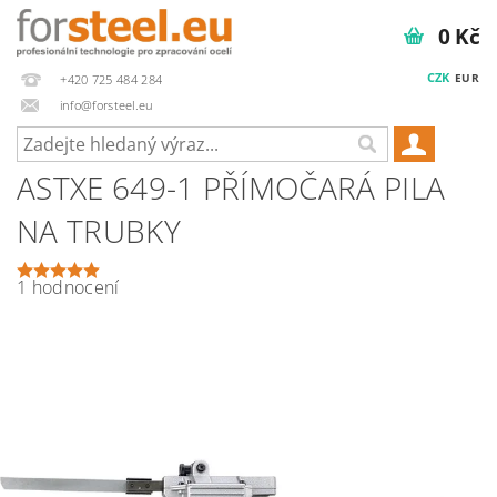
0 Kč
CZK
EUR
+420 725 484 284
info@forsteel.eu
ASTXE 649-1 PŘÍMOČARÁ PILA
NA TRUBKY
1 hodnocení