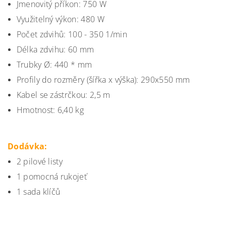
Jmenovitý příkon: 750 W
Využitelný výkon: 480 W
Počet zdvihů: 100 - 350 1/min
Délka zdvihu: 60 mm
Trubky Ø: 440 * mm
Profily do rozměry (šířka x výška): 290x550 mm
Kabel se zástrčkou: 2,5 m
Hmotnost: 6,40 kg
Dodávka:
2 pilové listy
1 pomocná rukojeť
1 sada klíčů