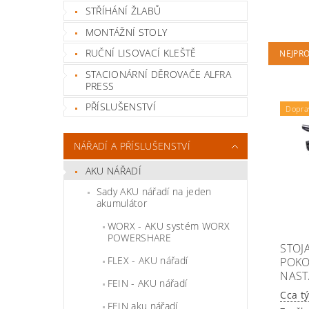
STŘÍHÁNÍ ŽLABŮ
MONTÁŽNÍ STOLY
RUČNÍ LISOVACÍ KLEŠTĚ
NEJPR
STACIONÁRNÍ DĚROVAČE ALFRA
PRESS
PŘÍSLUŠENSTVÍ
Dopra
NÁŘADÍ A PŘÍSLUŠENSTVÍ
AKU NÁŘADÍ
Sady AKU nářadí na jeden
akumulátor
WORX - AKU systém WORX
POWERSHARE
STOJ
FLEX - AKU nářadí
POKO
NAST
FEIN - AKU nářadí
Cca t
FEIN aku nářadí