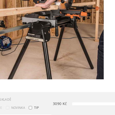
SKLADĚ
3090
Kč
CE
NOVINKA
TIP