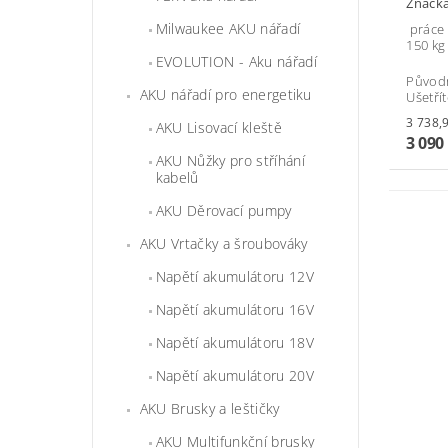
Značk
Milwaukee AKU nářadí
práce 
150 kg
EVOLUTION - Aku nářadí
Původ
AKU nářadí pro energetiku
Ušetří
AKU Lisovací kleště
3 090
AKU Nůžky pro stříhání
kabelů
AKU Děrovací pumpy
AKU Vrtačky a šroubováky
Napětí akumulátoru 12V
Napětí akumulátoru 16V
Napětí akumulátoru 18V
Napětí akumulátoru 20V
AKU Brusky a leštičky
AKU Multifunkční brusky