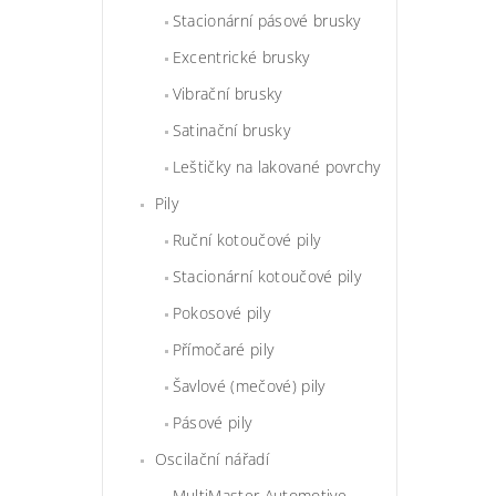
Stacionární pásové brusky
Excentrické brusky
Vibrační brusky
Satinační brusky
Leštičky na lakované povrchy
Pily
Ruční kotoučové pily
Stacionární kotoučové pily
Pokosové pily
Přímočaré pily
Šavlové (mečové) pily
Pásové pily
Oscilační nářadí
MultiMaster Automotive