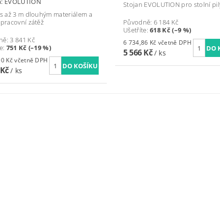
a:
EVOLUTION
Stojan EVOLUTION pro stolní pil
s až 3 m dlouhým materiálem a
 pracovní zátěž
Původně:
6 184 Kč
Ušetříte
:
618 Kč (–9 %)
ně:
3 841 Kč
6 734,86 Kč včetně DPH
te
:
751 Kč (–19 %)
5 566 Kč
/ ks
3 738,90 Kč včetně DPH
 Kč
/ ks