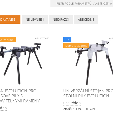
FILTR PODLE PARAMETRŮ, VLASTNOSTÍ 
ODÁVANĚJŠÍ
NEJLEVNĚJŠÍ
NEJDRAŽŠÍ
ABECEDNĚ
Kód:
EV070351
Kód
va zdarma
Tip
Doprava zdarma
AN EVOLUTION PRO
UNIVERZÁLNÍ STOJAN PR
SOVÉ PILY S
STOLNÍ PILY EVOLUTION
AVITELNÝMI RAMENY
Cca týden
ýden
Značka:
EVOLUTION