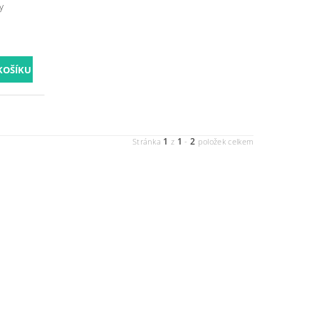
y
1
1
2
Stránka
z
-
položek celkem