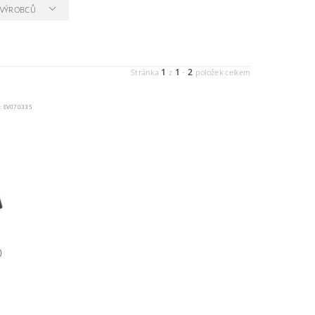
A VÝROBCŮ
1
1
2
Stránka
z
-
položek celkem
:
EV070335
O